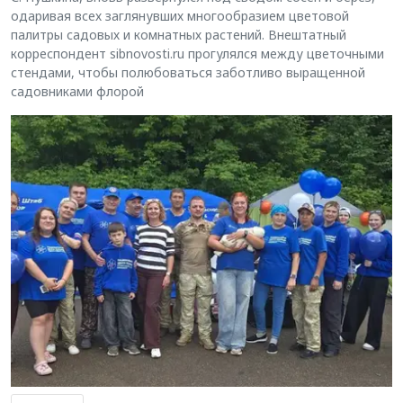
одаривая всех заглянувших многообразием цветовой
палитры садовых и комнатных растений. Внештатный
корреспондент sibnovosti.ru прогулялся между цветочными
стендами, чтобы полюбоваться заботливо выращенной
садовниками флорой