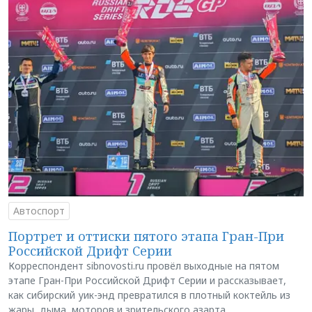
Автоспорт
Портрет и оттиски пятого этапа Гран-При
Российской Дрифт Серии
Корреспондент sibnovosti.ru провёл выходные на пятом
этапе Гран-При Российской Дрифт Серии и рассказывает,
как сибирский уик-энд превратился в плотный коктейль из
жары, дыма, моторов и зрительского азарта