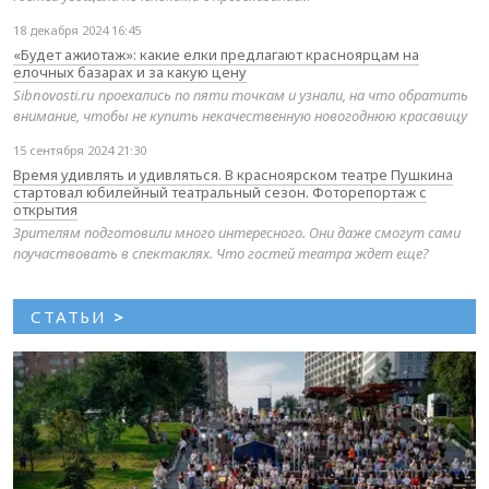
18 декабря 2024 16:45
«Будет ажиотаж»: какие елки предлагают красноярцам на
елочных базарах и за какую цену
Sibnovosti.ru проехались по пяти точкам и узнали, на что обратить
внимание, чтобы не купить некачественную новогоднюю красавицу
15 сентября 2024 21:30
Время удивлять и удивляться. В красноярском театре Пушкина
стартовал юбилейный театральный сезон. Фоторепортаж с
открытия
Зрителям подготовили много интересного. Они даже смогут сами
поучаствовать в спектаклях. Что гостей театра ждет еще?
СТАТЬИ
>