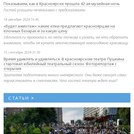
Показываем, как в Красноярске прошла 42-ая музейная ночь
Гостей угощали печеньками с предсказанием
18 декабря 2024 16:45
«Будет ажиотаж»: какие елки предлагают красноярцам на
елочных базарах и за какую цену
Sibnovosti.ru проехались по пяти точкам и узнали, на что обратить
внимание, чтобы не купить некачественную новогоднюю красавицу
15 сентября 2024 21:30
Время удивлять и удивляться. В красноярском театре Пушкина
стартовал юбилейный театральный сезон. Фоторепортаж с
открытия
Зрителям подготовили много интересного. Они даже смогут сами
поучаствовать в спектаклях. Что гостей театра ждет еще?
СТАТЬИ
>