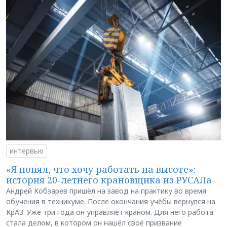
интервью
«Я понял, что хочу работать на высоте»:
история 20-летнего крановщика из РУСАЛа
Андрей Кобзарев пришёл на завод на практику во время
обучения в техникуме. После окончания учёбы вернулся на
КрАЗ. Уже три года он управляет краном. Для него работа
стала делом, в котором он нашёл своё призвание