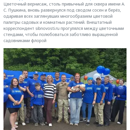
Цветочный вернисаж, столь привычный для сквера имени А.
С. Пушкина, вновь развернулся под сводом сосен и берёз,
одаривая всех заглянувших многообразием цветовой
палитры садовых и комнатных растений. Внештатный
корреспондент sibnovosti.ru прогулялся между цветочными
стендами, чтобы полюбоваться заботливо выращенной
садовниками флорой