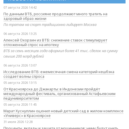
07 августа 2026 14:42
По данным ВТБ, россияне продолжают много тратить на
здоровый образ жизни
По тратам на спорт традиционно лидирует Москва
06 августа 2026 13:25
Алексей Охорзин из ВТБ: снижение ставок стимулирует
отложенный спрос на ипотеку
ВТБ за семь месяцев года оформил более 41 тыс. сделок на сумму
свыше 200 млрд рублей
06 августа 2026 13:07
Исследование ВТБ: ежемесячная смена категорий кешбэка
создает волны спроса
05 августа 2026 13:15
От Красноярска до Джакарты: в Индонезии пройдёт
международный фестиваль, организованный Астафьевским
педуниверситетом
05 августа 2026 11:45
Марат Хуснуллин оценил новый детский сад в жилом комплексе
«Универс» в Красноярске
31 июля 2026 12:28
Проценты, вклады и защита от мошенников: чему будут учить