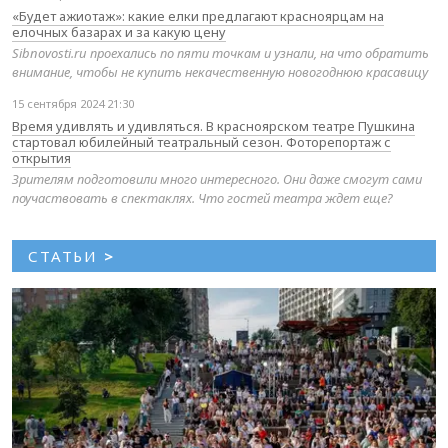
«Будет ажиотаж»: какие елки предлагают красноярцам на
елочных базарах и за какую цену
Sibnovosti.ru проехались по пяти точкам и узнали, на что обратить
внимание, чтобы не купить некачественную новогоднюю красавицу
15 сентября 2024 21:30
Время удивлять и удивляться. В красноярском театре Пушкина
стартовал юбилейный театральный сезон. Фоторепортаж с
открытия
Зрителям подготовили много интересного. Они даже смогут сами
поучаствовать в спектаклях. Что гостей театра ждет еще?
СТАТЬИ
>