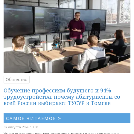
Общество
Обучение профессиям будущего и 94%
трудоустройства: почему абитуриенты со
всей России выбирают ТУСУР в Томске
САМОЕ ЧИТАЕМОЕ
>
07 августа 2026 13:30
Учёные завершили изучение экосистемы и запасов омуля в