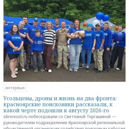
интервью
Усольцевы, дроны и жизнь на два фронта:
красноярские поисковики рассказали, к
какой черте подошли к августу 2026-го
sibnovosti.ru побеседовали со Светланой Торгашиной —
руководителем подразделения Красноярской региональной
общественной организации содействия поисковым работам