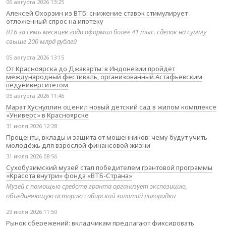
06 августа 2026 13:25
Алексей Охорзин из ВТБ: снижение ставок стимулирует
отложенный спрос на ипотеку
ВТБ за семь месяцев года оформил более 41 тыс. сделок на сумму
свыше 200 млрд рублей
05 августа 2026 13:15
От Красноярска до Джакарты: в Индонезии пройдёт
международный фестиваль, организованный Астафьевским
педуниверситетом
05 августа 2026 11:45
Марат Хуснуллин оценил новый детский сад в жилом комплексе
«Универс» в Красноярске
31 июля 2026 12:28
Проценты, вклады и защита от мошенников: чему будут учить
молодёжь для взрослой финансовой жизни
31 июля 2026 08:56
Сухобузимский музей стал победителем грантовой программы
«Красота внутри» фонда «ВТБ-Страна»
Музей с помощью средств гранта организует экспозицию,
объединяющую историю сибирской золотой лихорадки
29 июля 2026 11:50
Рынок сбережений: вкладчикам предлагают фиксировать