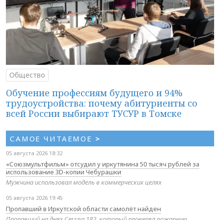
Общество
Обучение профессиям будущего и 94%
трудоустройства: почему абитуриенты со
всей России выбирают ТУСУР в Томске
САМОЕ ЧИТАЕМОЕ
>
05 августа 2026 18:32
«Союзмультфильм» отсудил у иркутянина 50 тысяч рублей за
использование 3D-копии Чебурашки
Мужчина использовал модель в коммерческих целях
05 августа 2026 19:45
Пропавший в Иркутской области самолёт найден
Пропавший на днях Cessna 182, который проверял пожарную