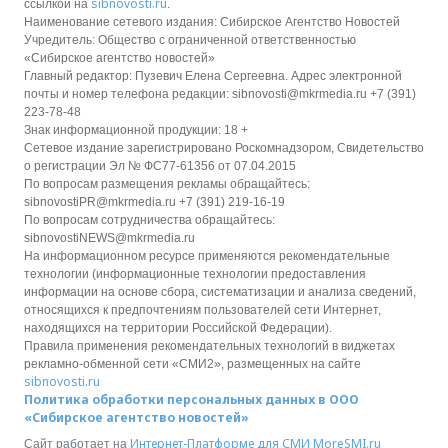
sibnovosti.ru
ссылкой на
.
Наименование сетевого издания: Сибирское Агентство Новостей
Учредитель: Общество с ограниченной ответственностью
«Сибирское агентство новостей»
Главный редактор: Пузевич Елена Сергеевна. Адрес электронной
почты и номер телефона редакции: sibnovosti@mkrmedia.ru +7 (391)
223-78-48
Знак информационной продукции: 18 +
Сетевое издание зарегистрировано Роскомнадзором, Свидетельство
о регистрации Эл № ФС77-61356 от 07.04.2015
По вопросам размещения рекламы обращайтесь:
sibnovostiPR@mkrmedia.ru +7 (391) 219-16-19
По вопросам сотрудничества обращайтесь:
sibnovostiNEWS@mkrmedia.ru
На информационном ресурсе применяются рекомендательные
технологии (информационные технологии предоставления
информации на основе сбора, систематизации и анализа сведений,
относящихся к предпочтениям пользователей сети Интернет,
находящихся на территории Российской Федерации).
Правила применения рекомендательных технологий в виджетах
рекламно-обменной сети «СМИ2», размещенных на сайте
sibnovosti.ru
Политика обработки персональных данных в ООО
«Сибирское агентство новостей»
Интернет-Платформе для СМИ
MoreSMI.ru
Сайт работает на