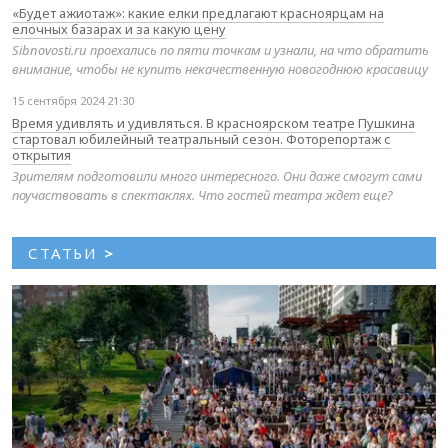
«Будет ажиотаж»: какие елки предлагают красноярцам на
елочных базарах и за какую цену
Sibnovosti.ru проехались по пяти точкам и узнали, на что обратить
внимание, чтобы не купить некачественную новогоднюю красавицу
15 сентября 2024 21:30
Время удивлять и удивляться. В красноярском театре Пушкина
стартовал юбилейный театральный сезон. Фоторепортаж с
открытия
Зрителям подготовили много интересного. Они даже смогут сами
поучаствовать в спектаклях. Что гостей театра ждет еще?
СТАТЬИ
>