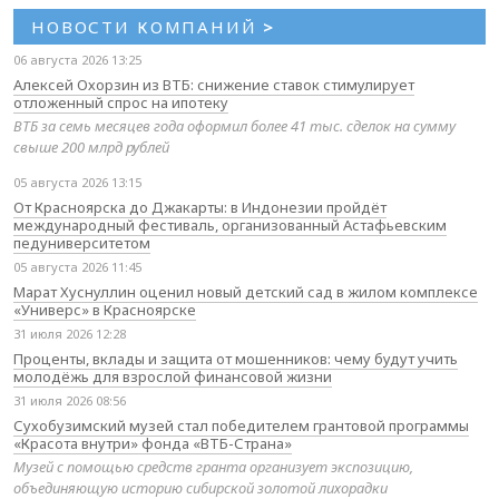
НОВОСТИ КОМПАНИЙ
>
06 августа 2026 13:25
Алексей Охорзин из ВТБ: снижение ставок стимулирует
отложенный спрос на ипотеку
ВТБ за семь месяцев года оформил более 41 тыс. сделок на сумму
свыше 200 млрд рублей
05 августа 2026 13:15
От Красноярска до Джакарты: в Индонезии пройдёт
международный фестиваль, организованный Астафьевским
педуниверситетом
05 августа 2026 11:45
Марат Хуснуллин оценил новый детский сад в жилом комплексе
«Универс» в Красноярске
31 июля 2026 12:28
Проценты, вклады и защита от мошенников: чему будут учить
молодёжь для взрослой финансовой жизни
31 июля 2026 08:56
Сухобузимский музей стал победителем грантовой программы
«Красота внутри» фонда «ВТБ-Страна»
Музей с помощью средств гранта организует экспозицию,
объединяющую историю сибирской золотой лихорадки