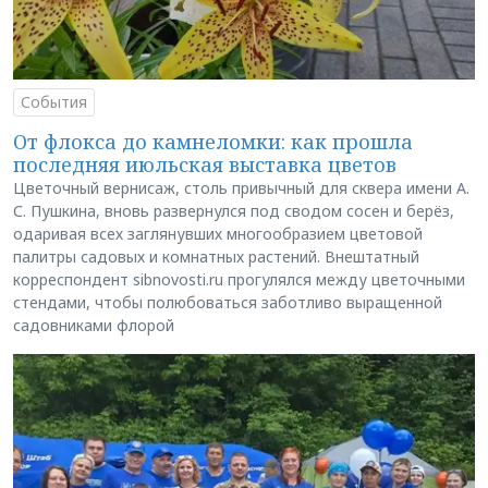
События
От флокса до камнеломки: как прошла
последняя июльская выставка цветов
Цветочный вернисаж, столь привычный для сквера имени А.
С. Пушкина, вновь развернулся под сводом сосен и берёз,
одаривая всех заглянувших многообразием цветовой
палитры садовых и комнатных растений. Внештатный
корреспондент sibnovosti.ru прогулялся между цветочными
стендами, чтобы полюбоваться заботливо выращенной
садовниками флорой