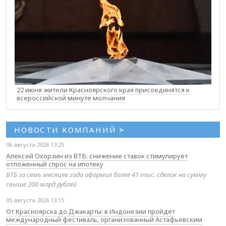
22 июня жители Красноярского края присоединятся к
всероссийской минуте молчания
НОВОСТИ КОМПАНИЙ
>
06 августа 2026 13:25
Алексей Охорзин из ВТБ: снижение ставок стимулирует
отложенный спрос на ипотеку
ВТБ за семь месяцев года оформил более 41 тыс. сделок на сумму
свыше 200 млрд рублей
05 августа 2026 13:15
От Красноярска до Джакарты: в Индонезии пройдёт
международный фестиваль, организованный Астафьевским