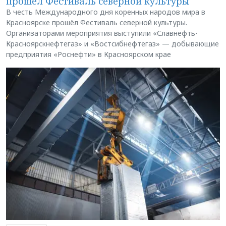
прошёл Фестиваль северной культуры
В честь Международного дня коренных народов мира в
Красноярске прошёл Фестиваль северной культуры.
Организаторами мероприятия выступили «Славнефть-
Красноярскнефтегаз» и «Востсибнефтегаз» — добывающие
предприятия «Роснефти» в Красноярском крае