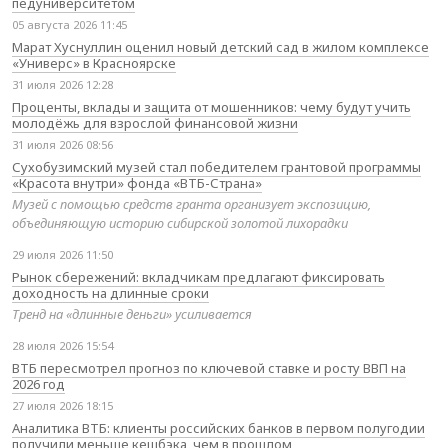
педуниверситетом
05 августа 2026 11:45
Марат Хуснуллин оценил новый детский сад в жилом комплексе
«Универс» в Красноярске
31 июля 2026 12:28
Проценты, вклады и защита от мошенников: чему будут учить
молодёжь для взрослой финансовой жизни
31 июля 2026 08:56
Сухобузимский музей стал победителем грантовой программы
«Красота внутри» фонда «ВТБ-Страна»
Музей с помощью средств гранта организует экспозицию,
объединяющую историю сибирской золотой лихорадки
29 июля 2026 11:50
Рынок сбережений: вкладчикам предлагают фиксировать
доходность на длинные сроки
Тренд на «длинные деньги» усиливается
28 июля 2026 15:54
ВТБ пересмотрел прогноз по ключевой ставке и росту ВВП на
2026 год
27 июля 2026 18:15
Аналитика ВТБ: клиенты российских банков в первом полугодии
получили меньше кешбэка, чем в прошлом