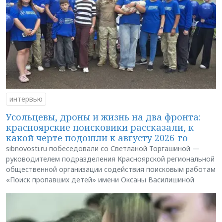
интервью
Усольцевы, дроны и жизнь на два фронта:
красноярские поисковики рассказали, к
какой черте подошли к августу 2026-го
sibnovosti.ru побеседовали со Светланой Торгашиной —
руководителем подразделения Красноярской региональной
общественной организации содействия поисковым работам
«Поиск пропавших детей» имени Оксаны Василишиной