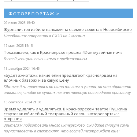
ФОТОРЕПОРТАЖ
>
09 июня 2025 15:40
Журналистов избили палками на съемке сюжета в Новосибирске
Нападавших отправили в СИЗО на 2 месяца
19 мая 2025 15:15
Показываем, как в Красноярске прошла 42-ая музейная ночь
Гостей угощали печеньками с предсказанием
18 декабря 2024 16:45
«Будет ажиотаж»: какие елки предлагают красноярцам на
елочных базарах и за какую цену
Sibnovosti.ru проехались по пяти точкам и узнали, на что обратить
внимание, чтобы не купить некачественную новогоднюю красавицу
15 сентября 2024 21:30
Время удивлять и удивляться. В красноярском театре Пушкина
стартовал юбилейный театральный сезон. Фоторепортаж с
открытия
Зрителям подготовили много интересного. Они даже смогут сами
поучаствовать в спектаклях. Что гостей театра ждет еще?