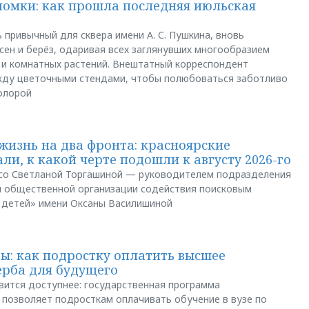
ломки: как прошла последняя июльская
 привычный для сквера имени А. С. Пушкина, вновь
сен и берёз, одаривая всех заглянувших многообразием
 и комнатных растений. Внештатный корреспондент
между цветочными стендами, чтобы полюбоваться заботливо
флорой
жизнь на два фронта: красноярские
ли, к какой черте подошли к августу 2026-го
и со Светланой Торгашиной — руководителем подразделения
й общественной организации содействия поисковым
 детей» имени Оксаны Василишиной
: как подростку оплатить высшее
ерба для будущего
вится доступнее: государственная программа
позволяет подросткам оплачивать обучение в вузе по