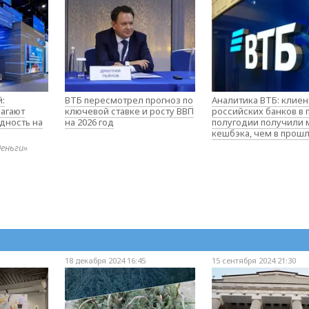
:
ВТБ пересмотрел прогноз по
Аналитика ВТБ: клие
агают
ключевой ставке и росту ВВП
российских банков в
дность на
на 2026 год
полугодии получили
кешбэка, чем в прош
деньги»
18 декабря 2024 16:45
15 сентября 2024 21:30