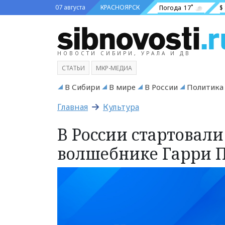
07 августа
КРАСНОЯРСК
Погода
17˚
$
НОВОСТИ СИБИРИ, УРАЛА И ДВ
СТАТЬИ
МКР-МЕДИА
В Сибири
В мире
В России
Политика
Главная
Культура
В России стартовал
волшебнике Гарри П