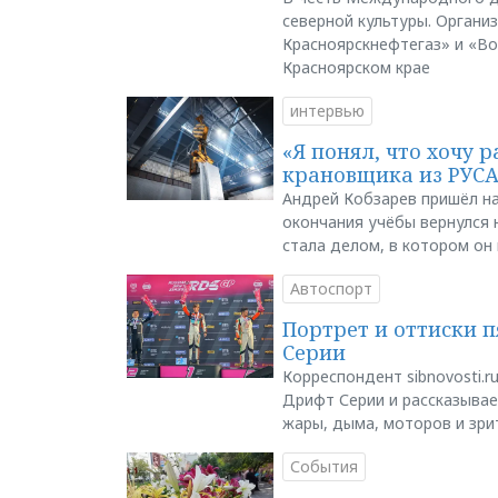
северной культуры. Органи
Красноярскнефтегаз» и «В
Красноярском крае
интервью
«Я понял, что хочу р
крановщика из РУС
Андрей Кобзарев пришёл на
окончания учёбы вернулся н
стала делом, в котором он
Автоспорт
Портрет и оттиски 
Серии
Корреспондент sibnovosti.r
Дрифт Серии и рассказывает
жары, дыма, моторов и зри
События