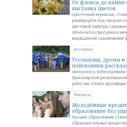
От флокса до камне
выставка цветов
Цветочный вернисаж, столь
развернулся под сводом со
цветовой палитры садовых
sibnovosti.ru прогулялся 
выращенной садовниками 
интервью
Усольцевы, дроны и 
поисковики рассказа
sibnovosti.ru побеседовал
Красноярской регионально
работам «Поиск пропавших
Финансы
Молодёжные кредиты
образование без ущ
Высшее образование стано
образовательных кредитов 