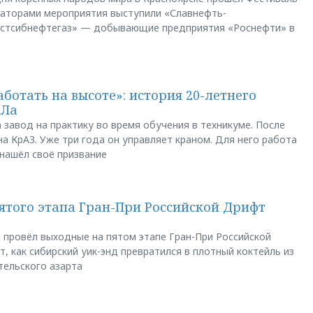
заторами мероприятия выступили «Славнефть-
остсибнефтегаз» — добывающие предприятия «Роснефти» в
аботать на высоте»: история 20-летнего
АЛа
 завод на практику во время обучения в техникуме. После
а КрАЗ. Уже три года он управляет краном. Для него работа
 нашёл своё призвание
пятого этапа Гран-При Российской Дрифт
u провёл выходные на пятом этапе Гран-При Российской
, как сибирский уик-энд превратился в плотный коктейль из
тельского азарта