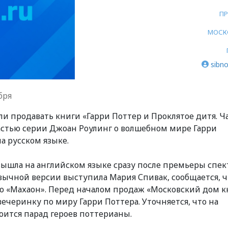
П
МОСК
sibno
бря
чали продавать книги «Гарри Поттер и Проклятое дитя. Ч
частью серии Джоан Роулинг о волшебном мире Гарри
а русском языке.
вышла на английском языке сразу после премьеры спек
язычной версии выступила Мария Спивак, сообщается, ч
во «Махаон». Перед началом продаж «Московский дом к
ечеринку по миру Гарри Поттера. Уточняется, что на
оится парад героев поттерианы.