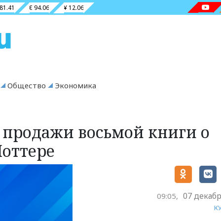
 81.41
€ 94.06
¥ 12.06
Общество
Экономика
и продажи восьмой книги о
оттере
07 декабр
09:05,
К