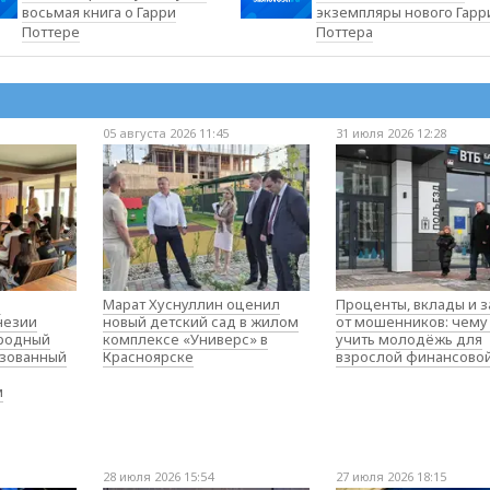
восьмая книга о Гарри
экземпляры нового Гарр
Поттере
Поттера
05 августа 2026 11:45
31 июля 2026 12:28
о
Марат Хуснуллин оценил
Проценты, вклады и 
незии
новый детский сад в жилом
от мошенников: чему
родный
комплексе «Универс» в
учить молодёжь для
изованный
Красноярске
взрослой финансово
м
28 июля 2026 15:54
27 июля 2026 18:15