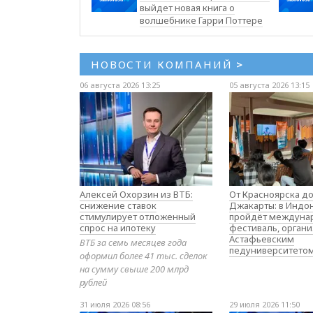
выйдет новая книга о
волшебнике Гарри Поттере
НОВОСТИ КОМПАНИЙ
>
06 августа 2026 13:25
05 августа 2026 13:15
Алексей Охорзин из ВТБ:
От Красноярска д
снижение ставок
Джакарты: в Индо
стимулирует отложенный
пройдёт междуна
спрос на ипотеку
фестиваль, орган
Астафьевским
ВТБ за семь месяцев года
педуниверситето
оформил более 41 тыс. сделок
на сумму свыше 200 млрд
рублей
31 июля 2026 08:56
29 июля 2026 11:50