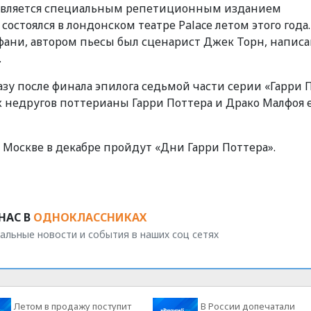
» является специальным репетиционным изданием
остоялся в лондонском театре Palace летом этого года.
фани, автором пьесы был сценарист Джек Торн, напис
.
азу после финала эпилога седьмой части серии «Гарри 
 недругов поттерианы Гарри Поттера и Драко Малфоя 
в Москве в декабре пройдут «Дни Гарри Поттера».
НАС В
ОДНОКЛАССНИКАХ
альные новости и события в наших соц сетях
Летом в продажу поступит
В России допечатали