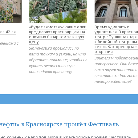
«Будет ажиотаж»: какие елки
Время удивлять и
ла 42-ая
предлагают красноярцам на
удивляться. В красно
елочных базарах и за какую
театре Пушкина стар
цену
юбилейный театраль
еньками с
сезон. Фоторепортаж
Sibnovosti.ru проехались по
открытия
пяти точкам и узнали, на что
Зрителям подготовил
обратить внимание, чтобы не
интересного. Они даж
купить некачественную
сами поучаствовать в
новогоднюю красавицу
спектаклях. Что гост
театра ждет еще?
нефти» в Красноярске прошёл Фестиваль
ня коренных народов мира в Красноярске прошёл Фестиваль