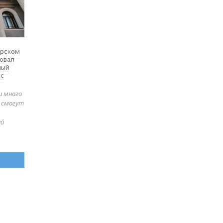
ярском
товал
ный
 с
и много
е смогут
ей