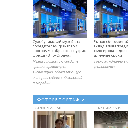
Сухобузимский музей стал
Рынок сбережений
победителем грантовой
вкладчикам предл
программы «Красота внутри»
фиксировать дохо
фонда «ВТБ-Страна»
длинные сроки
Музей с помощью средств
Тренд на «длинные 
гранта организует
усиливается
экспозицию, объединяющую
историю сибирской золотой
лихорадки
ФОТОРЕПОРТАЖ
>
09 июня 2025 15:40
19 мая 2025 15:15