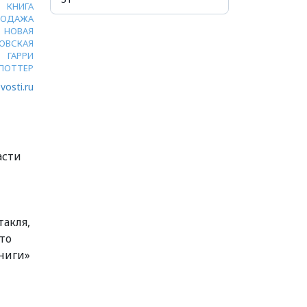
КНИГА
РОДАЖА
НОВАЯ
ОВСКАЯ
ГАРРИ
ПОТТЕР
vosti.ru
асти
такля,
то
ниги»