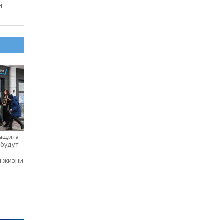
и
защита
 будут
й жизни