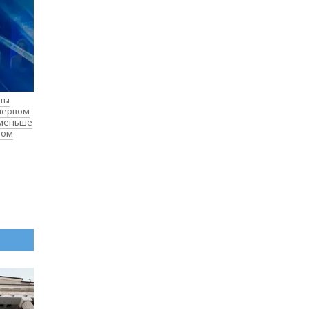
нты
 первом
 меньше
лом