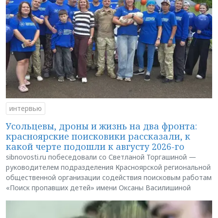
интервью
Усольцевы, дроны и жизнь на два фронта:
красноярские поисковики рассказали, к
какой черте подошли к августу 2026-го
sibnovosti.ru побеседовали со Светланой Торгашиной —
руководителем подразделения Красноярской региональной
общественной организации содействия поисковым работам
«Поиск пропавших детей» имени Оксаны Василишиной