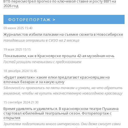
ВТБ пересмотрел прогноз по ключевой ставке и росту ВВП на
2026 год
ФОТОРЕПОРТАЖ
>
09 июня 2025 15:40
Журналистов избили палками на съемке сюжета в Новосибирске
Нападавших отправили в СИЗО на 2 месяца
19 мая 2025 15:15
Показываем, как в Красноярске прошла 42-ая музейная ночь
Гостей угощали печеньками с предсказанием
18 декабря 2024 16:45
«Будет ажиотаж»: какие елки предлагают красноярцам на
елочных базарах и за какую цену
Sibnovosti.ru проехались по пяти точкам и узнали, на что обратить
внимание, чтобы не купить некачественную новогоднюю красавицу
15 сентября 2024 21:30
Время удивлять и удивляться. В красноярском театре Пушкина
стартовал юбилейный театральный сезон. Фоторепортаж с
открытия
Зрителям подготовили много интересного. Они даже смогут сами