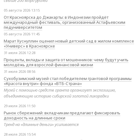
свыше 200 млрд рублей
05 августа 2026 13:15
От Красноярска до Джакарты: в Индонезии пройдёт
международный фестиваль, организованный Астафьевским
педуниверситетом
05 августа 2026 11:45
Марат Хуснуллин оценил новый детский сад в жилом комплексе
«Универс» в Красноярске
31 июля 2026 12:28
Проценты, вклады и защита от мошенников: чему будут учить
молодёжь для взрослой финансовой жизни
31 июля 2026 08:56
Сухобузимский музей стал победителем грантовой программы
«Красота внутри» фонда «ВТБ-Страна»
Музей с помощью средств гранта организует экспозицию,
объединяющую историю сибирской золотой лихорадки
29 июля 2026 11:50
Рынок сбережений: вкладчикам предлагают фиксировать
доходность на длинные сроки
Тренд на «длинные деньги» усиливается
28 июля 2026 15:54