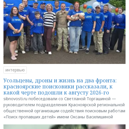
интервью
Усольцевы, дроны и жизнь на два фронта:
красноярские поисковики рассказали, к
какой черте подошли к августу 2026-го
sibnovosti.ru побеседовали со Светланой Торгашиной —
руководителем подразделения Красноярской региональной
общественной организации содействия поисковым работам
«Поиск пропавших детей» имени Оксаны Василишиной