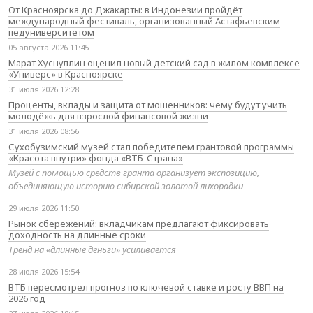
От Красноярска до Джакарты: в Индонезии пройдёт
международный фестиваль, организованный Астафьевским
педуниверситетом
05 августа 2026 11:45
Марат Хуснуллин оценил новый детский сад в жилом комплексе
«Универс» в Красноярске
31 июля 2026 12:28
Проценты, вклады и защита от мошенников: чему будут учить
молодёжь для взрослой финансовой жизни
31 июля 2026 08:56
Сухобузимский музей стал победителем грантовой программы
«Красота внутри» фонда «ВТБ-Страна»
Музей с помощью средств гранта организует экспозицию,
объединяющую историю сибирской золотой лихорадки
29 июля 2026 11:50
Рынок сбережений: вкладчикам предлагают фиксировать
доходность на длинные сроки
Тренд на «длинные деньги» усиливается
28 июля 2026 15:54
ВТБ пересмотрел прогноз по ключевой ставке и росту ВВП на
2026 год