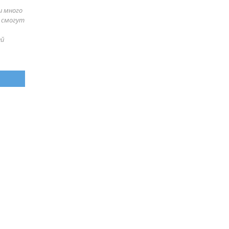
и много
е смогут
ей