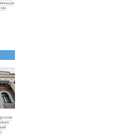
 меньше
лом
ярском
товал
ный
 с