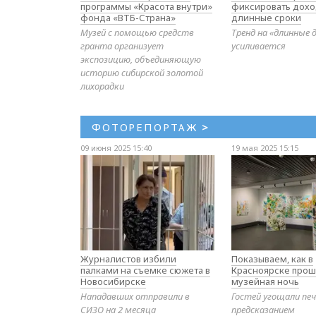
программы «Красота внутри»
фиксировать дохо
фонда «ВТБ-Страна»
длинные сроки
Музей с помощью средств
Тренд на «длинные 
гранта организует
усиливается
экспозицию, объединяющую
историю сибирской золотой
лихорадки
ФОТОРЕПОРТАЖ
>
09 июня 2025 15:40
19 мая 2025 15:15
Журналистов избили
Показываем, как в
палками на съемке сюжета в
Красноярске прош
Новосибирске
музейная ночь
Нападавших отправили в
Гостей угощали печ
СИЗО на 2 месяца
предсказанием