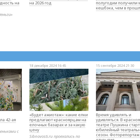
дность на
на 2026 год
полугодии получили
кешбэка, чем в прош
деньги»
18 декабря 2024 16:45
15 сентября 2024 21:30
«Будет ажиотаж»: какие елки
Время удивлять и
ла 42-ая
предлагают красноярцам на
удивляться. В красно
елочных базарах и за какую
театре Пушкина стар
цену
юбилейный театраль
еньками с
сезон. Фоторепортаж
Sibnovosti.ru проехались по
открытия