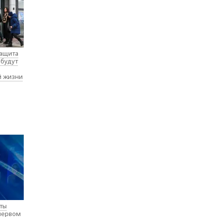
защита
 будут
й жизни
нты
 первом