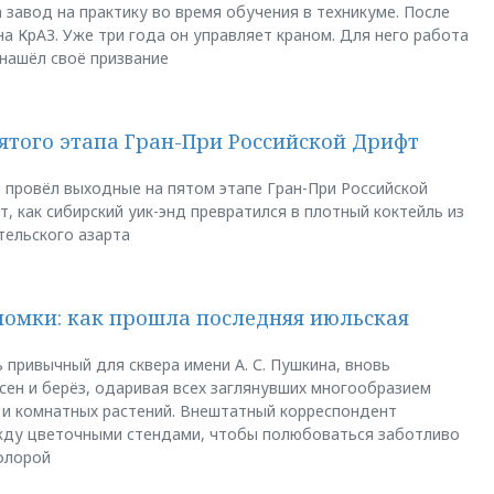
 завод на практику во время обучения в техникуме. После
а КрАЗ. Уже три года он управляет краном. Для него работа
 нашёл своё призвание
пятого этапа Гран-При Российской Дрифт
u провёл выходные на пятом этапе Гран-При Российской
, как сибирский уик-энд превратился в плотный коктейль из
тельского азарта
ломки: как прошла последняя июльская
 привычный для сквера имени А. С. Пушкина, вновь
сен и берёз, одаривая всех заглянувших многообразием
 и комнатных растений. Внештатный корреспондент
между цветочными стендами, чтобы полюбоваться заботливо
флорой