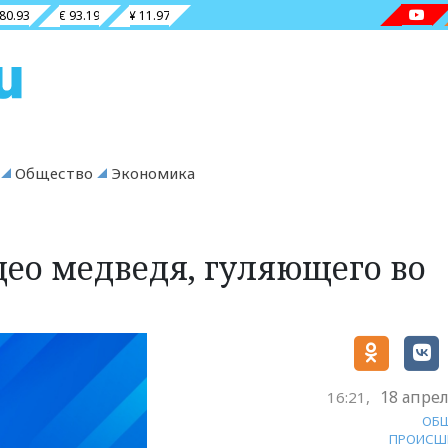
 80.93
€ 93.19
¥ 11.97
Общество
Экономика
део медведя, гуляющего во
18 апрел
16:21,
ОБ
ПРОИСШ