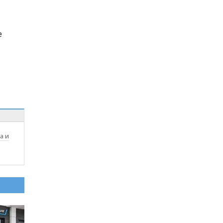
е
а и