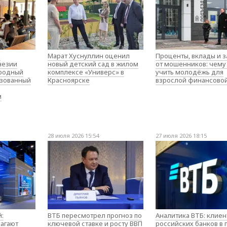
о
Марат Хуснуллин оценил
Проценты, вклады и 
незии
новый детский сад в жилом
от мошенников: чему
родный
комплексе «Универс» в
учить молодёжь для
изованный
Красноярске
взрослой финансово
м
28 июля 2026 15:54
27 июля 2026 18:15
:
ВТБ пересмотрел прогноз по
Аналитика ВТБ: клие
агают
ключевой ставке и росту ВВП
российских банков в