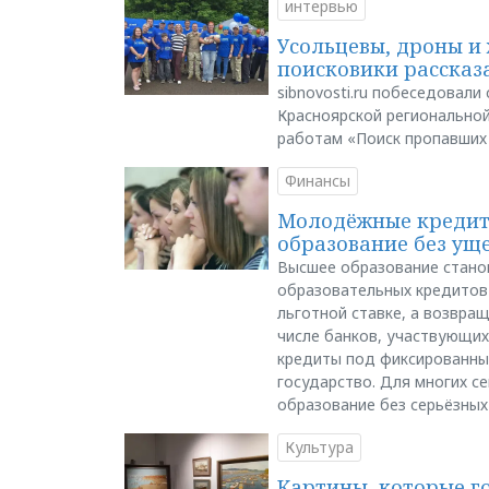
интервью
Усольцевы, дроны и 
поисковики рассказа
sibnovosti.ru побеседовал
Красноярской регионально
работам «Поиск пропавших
Финансы
Молодёжные кредиты
образование без ущ
Высшее образование стано
образовательных кредитов 
льготной ставке, а возвра
числе банков, участвующих
кредиты под фиксированны
государство. Для многих с
образование без серьёзных
Культура
Картины, которые г