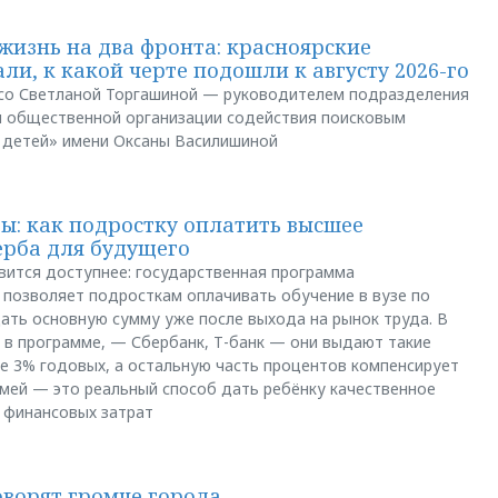
жизнь на два фронта: красноярские
ли, к какой черте подошли к августу 2026-го
и со Светланой Торгашиной — руководителем подразделения
й общественной организации содействия поисковым
 детей» имени Оксаны Василишиной
: как подростку оплатить высшее
ерба для будущего
вится доступнее: государственная программа
позволяет подросткам оплачивать обучение в вузе по
щать основную сумму уже после выхода на рынок труда. В
 в программе, — Сбербанк, Т-банк — они выдают такие
е 3% годовых, а остальную часть процентов компенсирует
емей — это реальный способ дать ребёнку качественное
 финансовых затрат
оворят громче города