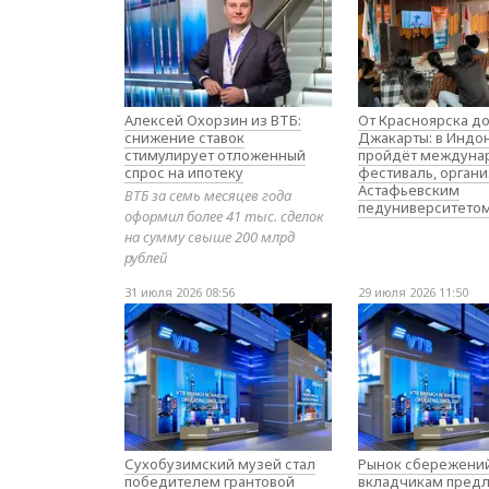
Алексей Охорзин из ВТБ:
От Красноярска д
снижение ставок
Джакарты: в Индо
стимулирует отложенный
пройдёт междуна
спрос на ипотеку
фестиваль, орган
Астафьевским
ВТБ за семь месяцев года
педуниверситето
оформил более 41 тыс. сделок
на сумму свыше 200 млрд
рублей
31 июля 2026 08:56
29 июля 2026 11:50
Сухобузимский музей стал
Рынок сбережений
победителем грантовой
вкладчикам предл