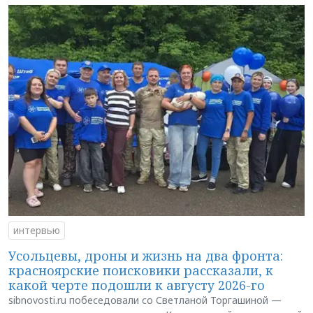
интервью
Усольцевы, дроны и жизнь на два фронта:
красноярские поисковики рассказали, к
какой черте подошли к августу 2026-го
sibnovosti.ru побеседовали со Светланой Торгашиной —