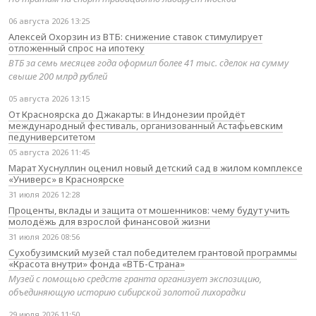
06 августа 2026 13:25
Алексей Охорзин из ВТБ: снижение ставок стимулирует
отложенный спрос на ипотеку
ВТБ за семь месяцев года оформил более 41 тыс. сделок на сумму
свыше 200 млрд рублей
05 августа 2026 13:15
От Красноярска до Джакарты: в Индонезии пройдёт
международный фестиваль, организованный Астафьевским
педуниверситетом
05 августа 2026 11:45
Марат Хуснуллин оценил новый детский сад в жилом комплексе
«Универс» в Красноярске
31 июля 2026 12:28
Проценты, вклады и защита от мошенников: чему будут учить
молодёжь для взрослой финансовой жизни
31 июля 2026 08:56
Сухобузимский музей стал победителем грантовой программы
«Красота внутри» фонда «ВТБ-Страна»
Музей с помощью средств гранта организует экспозицию,
объединяющую историю сибирской золотой лихорадки
29 июля 2026 11:50