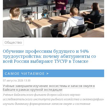
Общество
Обучение профессиям будущего и 94%
трудоустройства: почему абитуриенты со
всей России выбирают ТУСУР в Томске
САМОЕ ЧИТАЕМОЕ
>
07 августа 2026 13:30
Учёные завершили изучение экосистемы и запасов омуля в
Байкале в рамках крупной экспедиции
Учёные Байкальского филиала Всероссийского научно-
исследовательского института рыбного хозяйства и океанографии»
изучили динамику формирования запасов омуля и состояние