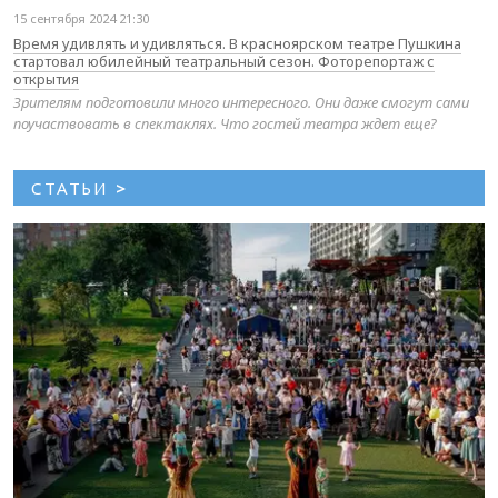
15 сентября 2024 21:30
Время удивлять и удивляться. В красноярском театре Пушкина
стартовал юбилейный театральный сезон. Фоторепортаж с
открытия
Зрителям подготовили много интересного. Они даже смогут сами
поучаствовать в спектаклях. Что гостей театра ждет еще?
СТАТЬИ
>