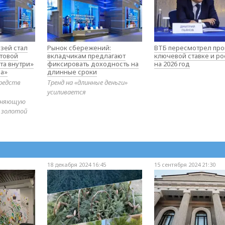
зей стал
Рынок сбережений:
ВТБ пересмотрел про
товой
вкладчикам предлагают
ключевой ставке и ро
та внутри»
фиксировать доходность на
на 2026 год
а»
длинные сроки
редств
Тренд на «длинные деньги»
усиливается
диняющую
 золотой
18 декабря 2024 16:45
15 сентября 2024 21:30