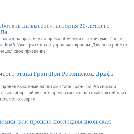
аботать на высоте»: история 20-летнего
АЛа
 завод на практику во время обучения в техникуме. После
а КрАЗ. Уже три года он управляет краном. Для него работа
 нашёл своё призвание
пятого этапа Гран-При Российской Дрифт
u провёл выходные на пятом этапе Гран-При Российской
, как сибирский уик-энд превратился в плотный коктейль из
тельского азарта
ломки: как прошла последняя июльская