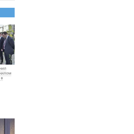
нил
 жилом
 в