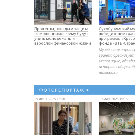
Проценты, вклады и защита
Сухобузимский му
от мошенников: чему будут
победителем гран
учить молодёжь для
программы «Красо
взрослой финансовой жизни
фонда «ВТБ-Стран
Музей с помощью с
гранта организует
экспозицию, объе
историю сибирской
лихорадки
ФОТОРЕПОРТАЖ
>
09 июня 2025 15:40
19 мая 2025 15:15