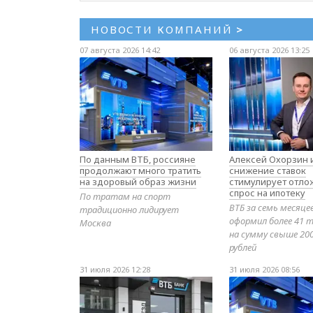
НОВОСТИ КОМПАНИЙ
>
07 августа 2026 14:42
06 августа 2026 13:25
По данным ВТБ, россияне
Алексей Охорзин и
продолжают много тратить
снижение ставок
на здоровый образ жизни
стимулирует отл
спрос на ипотеку
По тратам на спорт
ВТБ за семь месяце
традиционно лидирует
оформил более 41 т
Москва
на сумму свыше 20
рублей
31 июля 2026 12:28
31 июля 2026 08:56