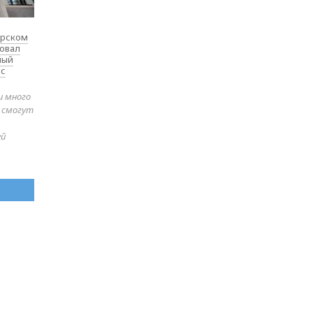
ярском
товал
ный
 с
и много
е смогут
ей