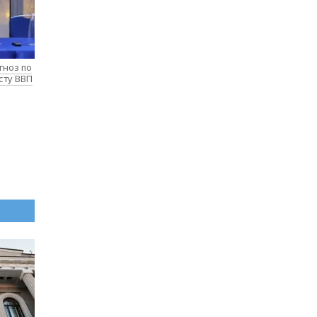
гноз по
сту ВВП