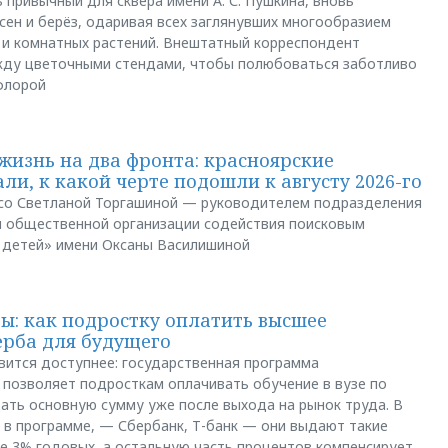
 привычный для сквера имени А. С. Пушкина, вновь
сен и берёз, одаривая всех заглянувших многообразием
 и комнатных растений. Внештатный корреспондент
между цветочными стендами, чтобы полюбоваться заботливо
флорой
жизнь на два фронта: красноярские
ли, к какой черте подошли к августу 2026-го
и со Светланой Торгашиной — руководителем подразделения
й общественной организации содействия поисковым
 детей» имени Оксаны Василишиной
: как подростку оплатить высшее
ерба для будущего
вится доступнее: государственная программа
позволяет подросткам оплачивать обучение в вузе по
щать основную сумму уже после выхода на рынок труда. В
 в программе, — Сбербанк, Т-банк — они выдают такие
е 3% годовых, а остальную часть процентов компенсирует