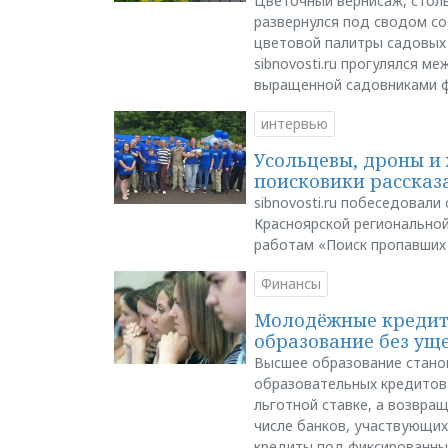
Цветочный вернисаж, столь
развернулся под сводом со
цветовой палитры садовых
sibnovosti.ru прогулялся 
выращенной садовниками 
интервью
Усольцевы, дроны и 
поисковики рассказа
sibnovosti.ru побеседовал
Красноярской регионально
работам «Поиск пропавших
Финансы
Молодёжные кредиты
образование без ущ
Высшее образование стано
образовательных кредитов 
льготной ставке, а возвра
числе банков, участвующих
кредиты под фиксированны