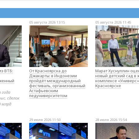
05 августа 2026 13:15
05 августа 2026 11:45
з ВТБ:
От Красноярска до
Марат Хуснуллин оце
Джакарты: в Индонезии
новый детский сад в
оженный
пройдёт международный
комплексе «Универс»
фестиваль, организованный
Красноярске
Астафьевским
в года
педуниверситетом
ыс. сделок
0 млрд
29 июля 2026 11:50
28 июля 2026 15:54