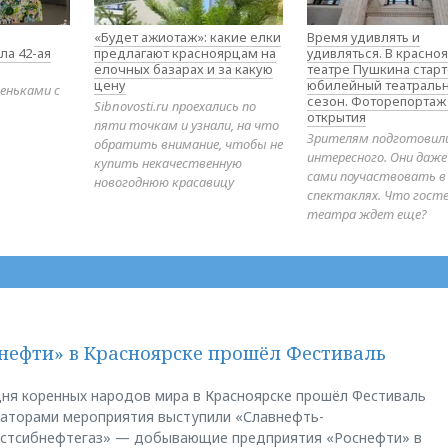
«Будет ажиотаж»: какие елки
Время удивлять и
ла 42-ая
предлагают красноярцам на
удивляться. В красно
елочных базарах и за какую
театре Пушкина стар
цену
юбилейный театраль
еньками с
сезон. Фоторепортаж
Sibnovosti.ru проехались по
открытия
пяти точкам и узнали, на что
Зрителям подготовил
обратить внимание, чтобы не
интересного. Они даж
купить некачественную
сами поучаствовать в
новогоднюю красавицу
спектаклях. Что гост
театра ждет еще?
нефти» в Красноярске прошёл Фестиваль
ня коренных народов мира в Красноярске прошёл Фестиваль
заторами мероприятия выступили «Славнефть-
остсибнефтегаз» — добывающие предприятия «Роснефти» в