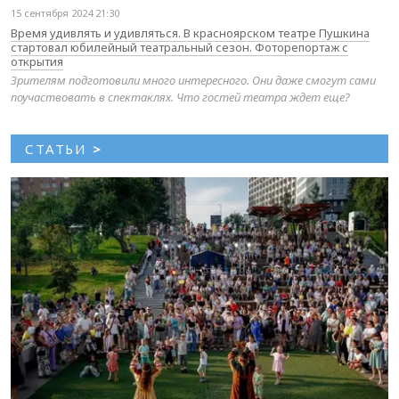
15 сентября 2024 21:30
Время удивлять и удивляться. В красноярском театре Пушкина
стартовал юбилейный театральный сезон. Фоторепортаж с
открытия
Зрителям подготовили много интересного. Они даже смогут сами
поучаствовать в спектаклях. Что гостей театра ждет еще?
СТАТЬИ
>