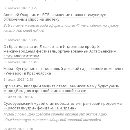
06 августа 2026 13:25
Алексей Охорзин из ВТБ: снижение ставок стимулирует
отложенный спрос на ипотеку
ВТБ за семь месяцев года оформил более 41 тыс. сделок на сумму
свыше 200 млрд рублей
05 августа 2026 13:15
От Красноярска до Джакарты: в Индонезии пройдёт
международный фестиваль, организованный Астафьевским
педуниверситетом
05 августа 2026 11:45
Марат Хуснуллин оценил новый детский сад в жилом комплексе
«Универс» в Красноярске
31 июля 2026 12:28
Проценты, вклады и защита от мошенников: чему будут учить
молодёжь для взрослой финансовой жизни
31 июля 2026 08:56
Сухобузимский музей стал победителем грантовой программы
«Красота внутри» фонда «ВТБ-Страна»
Музей с помощью средств гранта организует экспозицию,
объединяющую историю сибирской золотой лихорадки
29 июля 2026 11:50