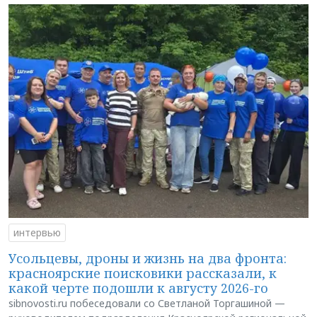
интервью
Усольцевы, дроны и жизнь на два фронта:
красноярские поисковики рассказали, к
какой черте подошли к августу 2026-го
sibnovosti.ru побеседовали со Светланой Торгашиной —