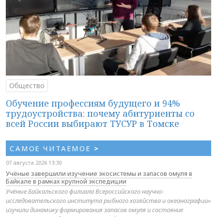
Общество
Обучение профессиям будущего и 94%
трудоустройства: почему абитуриенты со
всей России выбирают ТУСУР в Томске
САМОЕ ЧИТАЕМОЕ
>
07 августа 2026 13:30
Учёные завершили изучение экосистемы и запасов омуля в
Байкале в рамках крупной экспедиции
Учёные Байкальского филиала Всероссийского научно-
исследовательского института рыбного хозяйства и океанографии»
изучили динамику формирования запасов омуля и состояние