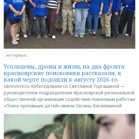
интервью
Усольцевы, дроны и жизнь на два фронта:
красноярские поисковики рассказали, к
какой черте подошли к августу 2026-го
sibnovosti.ru побеседовали со Светланой Торгашиной —
руководителем подразделения Красноярской региональной
общественной организации содействия поисковым работам
«Поиск пропавших детей» имени Оксаны Василишиной