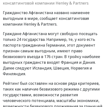
консалтинговой компании Henley & Partners
Г
ражданство Афганистана
названо
наименее
выгодным в мире,
сообщает
консалтингов
ая
компании Henley & Partners.
Граждане Афганистана могут свободно посещать
только 24 государства.
Например, те, у кого есть
паспорта
гражданина Германии
,
этот документ
признан самым выгодным,
имеют
прав
о
безвизового въезда в 176 стран. В тройку
наиболее
выгодных гражданств
входят Франция и Дания.
Далее следуют
Исландия, Швеция, Норвегия и
Финляндия.
Рейтинг
был составлен
на основе ряда критериев,
таких как наличие безвизового режима с другими
государствами, возможности развития
человеческого потенциала, масштабы экономики,
возможности безвизового проживания за границей.