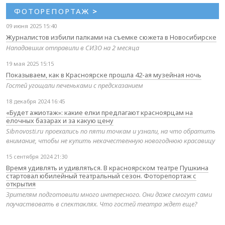
ФОТОРЕПОРТАЖ
>
09 июня 2025 15:40
Журналистов избили палками на съемке сюжета в Новосибирске
Нападавших отправили в СИЗО на 2 месяца
19 мая 2025 15:15
Показываем, как в Красноярске прошла 42-ая музейная ночь
Гостей угощали печеньками с предсказанием
18 декабря 2024 16:45
«Будет ажиотаж»: какие елки предлагают красноярцам на
елочных базарах и за какую цену
Sibnovosti.ru проехались по пяти точкам и узнали, на что обратить
внимание, чтобы не купить некачественную новогоднюю красавицу
15 сентября 2024 21:30
Время удивлять и удивляться. В красноярском театре Пушкина
стартовал юбилейный театральный сезон. Фоторепортаж с
открытия
Зрителям подготовили много интересного. Они даже смогут сами
поучаствовать в спектаклях. Что гостей театра ждет еще?