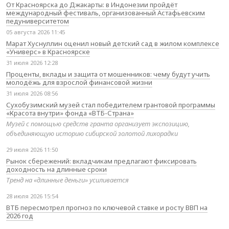
От Красноярска до Джакарты: в Индонезии пройдёт
международный фестиваль, организованный Астафьевским
педуниверситетом
05 августа 2026 11:45
Марат Хуснуллин оценил новый детский сад в жилом комплексе
«Универс» в Красноярске
31 июля 2026 12:28
Проценты, вклады и защита от мошенников: чему будут учить
молодёжь для взрослой финансовой жизни
31 июля 2026 08:56
Сухобузимский музей стал победителем грантовой программы
«Красота внутри» фонда «ВТБ-Страна»
Музей с помощью средств гранта организует экспозицию,
объединяющую историю сибирской золотой лихорадки
29 июля 2026 11:50
Рынок сбережений: вкладчикам предлагают фиксировать
доходность на длинные сроки
Тренд на «длинные деньги» усиливается
28 июля 2026 15:54
ВТБ пересмотрел прогноз по ключевой ставке и росту ВВП на
2026 год