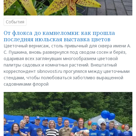
События
От флокса до камнеломки: как прошла
последняя июльская выставка цветов
Цветочный вернисаж, столь привычный для сквера имени А.
С. Пушкина, вновь развернулся под сводом сосен и берёз,
одаривая всех заглянувших многообразием цветовой
палитры садовых и комнатных растений. Внештатный
корреспондент sibnovosti.ru прогулялся между цветочными
стендами, чтобы полюбоваться заботливо выращенной
садовниками флорой