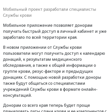
Мобильный проект разработали специалисты
Службы крови
М
обильное приложение
позволяет
донорам
получ
а
ть быстрый доступ в личный кабинет
и уже
заработало по всей территории края.
В новом приложении от
Службы крови
пользовате
ли могут получить доступ к
календар
ю
донаций,
к
результат
ам
медицинского
обследования,
а также к
общ
ей
информаци
и
о
группе крови, резус-факторе и предыдущих
донациях.
С помощью новой разработки
доноры
также будут общаться со
специалист
ами
учреждений Службы крови
в формате
онлайн-
консультаци
й.
Донорам со всего края теперь будет проще
планировать
даты сдачи крови и ее компонентов с