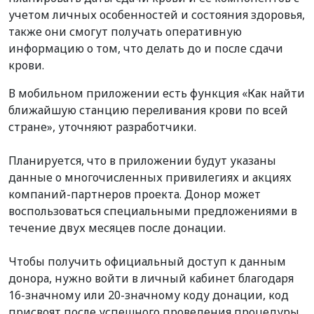
учетом личных особенностей и состояния здоровья,
также они смогут получать оперативную
информацию о том, что
делать до и после сдачи
крови.
В мобильном приложении есть функция «Как найти
ближайшую станцию переливания крови по всей
стране
», уточняют разработчики.
Планируется, что
в приложении буд
у
т
указаны
данные
о многочисленных привилегиях и акциях
компаний-партнеров проекта. Донор может
воспользоваться специальными предложениями в
течение двух месяцев после донации.
Чтобы получить официальный доступ
к данным
донор
а, нужно
войти в личный кабинет благодаря
16-значному или 20-значному коду донации,
код
присвоят
после успешного проведения процедуры