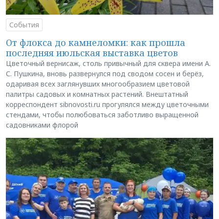
События
От флокса до камнеломки: как прошла
последняя июльская выставка цветов
Цветочный вернисаж, столь привычный для сквера имени А.
С. Пушкина, вновь развернулся под сводом сосен и берёз,
одаривая всех заглянувших многообразием цветовой
палитры садовых и комнатных растений. Внештатный
корреспондент sibnovosti.ru прогулялся между цветочными
стендами, чтобы полюбоваться заботливо выращенной
садовниками флорой