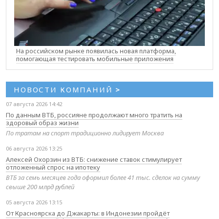
На российском рынке появилась новая платформа,
помогающая тестировать мобильные приложения
НОВОСТИ КОМПАНИЙ
>
07 августа 2026 14:42
По данным ВТБ, россияне продолжают много тратить на
здоровый образ жизни
По тратам на спорт традиционно лидирует Москва
06 августа 2026 13:25
Алексей Охорзин из ВТБ: снижение ставок стимулирует
отложенный спрос на ипотеку
ВТБ за семь месяцев года оформил более 41 тыс. сделок на сумму
свыше 200 млрд рублей
05 августа 2026 13:15
От Красноярска до Джакарты: в Индонезии пройдёт