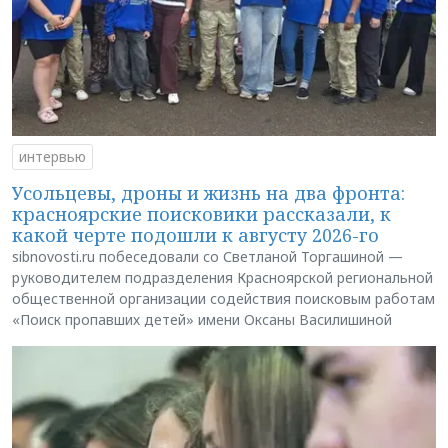
интервью
Усольцевы, дроны и жизнь на два фронта:
красноярские поисковики рассказали, к
какой черте подошли к августу 2026-го
sibnovosti.ru побеседовали со Светланой Торгашиной —
руководителем подразделения Красноярской региональной
общественной организации содействия поисковым работам
«Поиск пропавших детей» имени Оксаны Василишиной