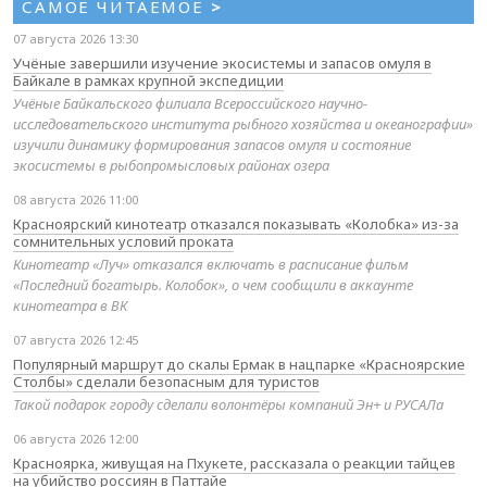
САМОЕ ЧИТАЕМОЕ
>
07 августа 2026 13:30
Учёные завершили изучение экосистемы и запасов омуля в
Байкале в рамках крупной экспедиции
Учёные Байкальского филиала Всероссийского научно-
исследовательского института рыбного хозяйства и океанографии»
изучили динамику формирования запасов омуля и состояние
экосистемы в рыбопромысловых районах озера
08 августа 2026 11:00
Красноярский кинотеатр отказался показывать «Колобка» из-за
сомнительных условий проката
Кинотеатр «Луч» отказался включать в расписание фильм
«Последний богатырь. Колобок», о чем сообщили в аккаунте
кинотеатра в ВК
07 августа 2026 12:45
Популярный маршрут до скалы Ермак в нацпарке «Красноярские
Столбы» сделали безопасным для туристов
Такой подарок городу сделали волонтёры компаний Эн+ и РУСАЛа
06 августа 2026 12:00
Красноярка, живущая на Пхукете, рассказала о реакции тайцев
на убийство россиян в Паттайе