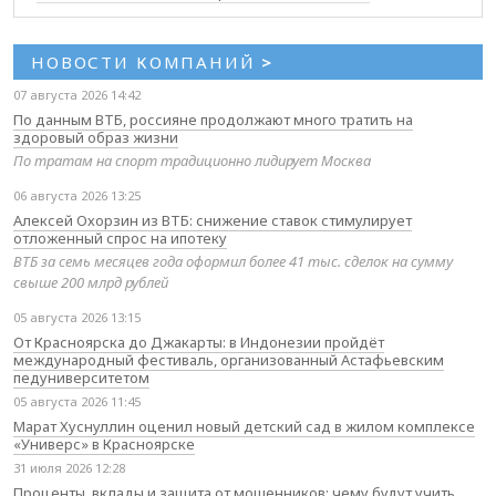
НОВОСТИ КОМПАНИЙ
>
07 августа 2026 14:42
По данным ВТБ, россияне продолжают много тратить на
здоровый образ жизни
По тратам на спорт традиционно лидирует Москва
06 августа 2026 13:25
Алексей Охорзин из ВТБ: снижение ставок стимулирует
отложенный спрос на ипотеку
ВТБ за семь месяцев года оформил более 41 тыс. сделок на сумму
свыше 200 млрд рублей
05 августа 2026 13:15
От Красноярска до Джакарты: в Индонезии пройдёт
международный фестиваль, организованный Астафьевским
педуниверситетом
05 августа 2026 11:45
Марат Хуснуллин оценил новый детский сад в жилом комплексе
«Универс» в Красноярске
31 июля 2026 12:28
Проценты, вклады и защита от мошенников: чему будут учить