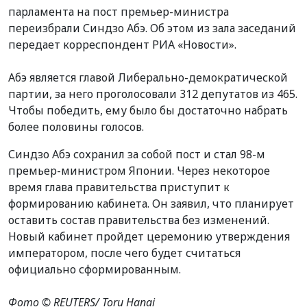
парламента на пост премьер-министра
переизбрали
Синдзо Абэ.
Об этом из зала заседаний
передает
корреспондент РИА
«
Новости
».
Абэ
является главой
Либерально-демократическ
ой
парти
и, за него
проголосовал
и
312 депутатов из 465.
Чтобы победить,
ему было бы достаточно набрать
более половины голосов.
Синдзо
Абэ сохранил за собой пост и стал 98-м
премьер-министром
Японии. Через некоторое
время глава правительства
приступит к
формированию кабинета. Он заявил, что
планирует
оставить состав правительства без изменений.
Н
овый кабинет пройдет церемонию утверждения
императором, после чего будет считаться
официально сформированным.
Фото © REUTERS/ Toru Hanai