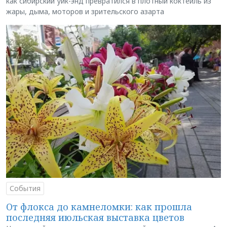
как сибирский уик-энд превратился в плотный коктейль из
жары, дыма, моторов и зрительского азарта
События
От флокса до камнеломки: как прошла
последняя июльская выставка цветов