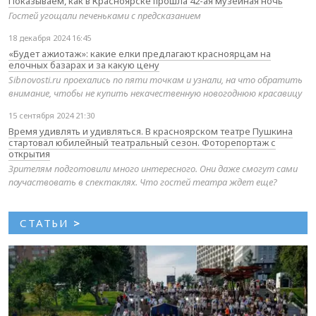
Показываем, как в Красноярске прошла 42-ая музейная ночь
Гостей угощали печеньками с предсказанием
18 декабря 2024 16:45
«Будет ажиотаж»: какие елки предлагают красноярцам на
елочных базарах и за какую цену
Sibnovosti.ru проехались по пяти точкам и узнали, на что обратить
внимание, чтобы не купить некачественную новогоднюю красавицу
15 сентября 2024 21:30
Время удивлять и удивляться. В красноярском театре Пушкина
стартовал юбилейный театральный сезон. Фоторепортаж с
открытия
Зрителям подготовили много интересного. Они даже смогут сами
поучаствовать в спектаклях. Что гостей театра ждет еще?
СТАТЬИ
>