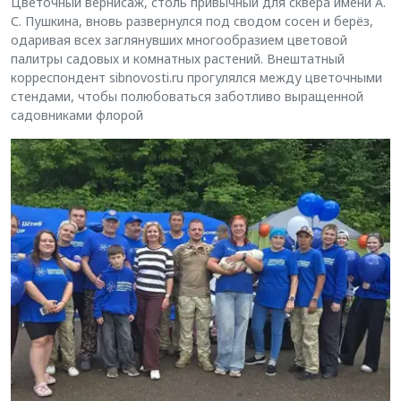
Цветочный вернисаж, столь привычный для сквера имени А.
С. Пушкина, вновь развернулся под сводом сосен и берёз,
одаривая всех заглянувших многообразием цветовой
палитры садовых и комнатных растений. Внештатный
корреспондент sibnovosti.ru прогулялся между цветочными
стендами, чтобы полюбоваться заботливо выращенной
садовниками флорой