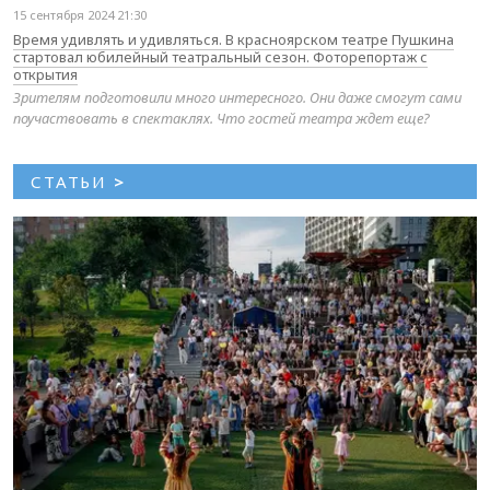
15 сентября 2024 21:30
Время удивлять и удивляться. В красноярском театре Пушкина
стартовал юбилейный театральный сезон. Фоторепортаж с
открытия
Зрителям подготовили много интересного. Они даже смогут сами
поучаствовать в спектаклях. Что гостей театра ждет еще?
СТАТЬИ
>