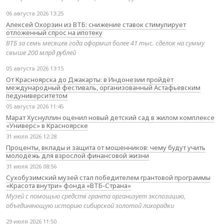
06 августа 2026 13:25
Алексей Охорзин из ВТБ: снижение ставок стимулирует
отложенный спрос на ипотеку
ВТБ за семь месяцев года оформил более 41 тыс. сделок на сумму
свыше 200 млрд рублей
05 августа 2026 13:15
От Красноярска до Джакарты: в Индонезии пройдёт
международный фестиваль, организованный Астафьевским
педуниверситетом
05 августа 2026 11:45
Марат Хуснуллин оценил новый детский сад в жилом комплексе
«Универс» в Красноярске
31 июля 2026 12:28
Проценты, вклады и защита от мошенников: чему будут учить
молодёжь для взрослой финансовой жизни
31 июля 2026 08:56
Сухобузимский музей стал победителем грантовой программы
«Красота внутри» фонда «ВТБ-Страна»
Музей с помощью средств гранта организует экспозицию,
объединяющую историю сибирской золотой лихорадки
29 июля 2026 11:50