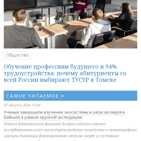
Общество
Обучение профессиям будущего и 94%
трудоустройства: почему абитуриенты со
всей России выбирают ТУСУР в Томске
САМОЕ ЧИТАЕМОЕ
>
07 августа 2026 13:30
Учёные завершили изучение экосистемы и запасов омуля в
Байкале в рамках крупной экспедиции
Учёные Байкальского филиала Всероссийского научно-
исследовательского института рыбного хозяйства и океанографии»
изучили динамику формирования запасов омуля и состояние