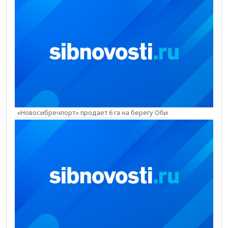
«Новосибречпорт» продает 6 га на берегу Оби