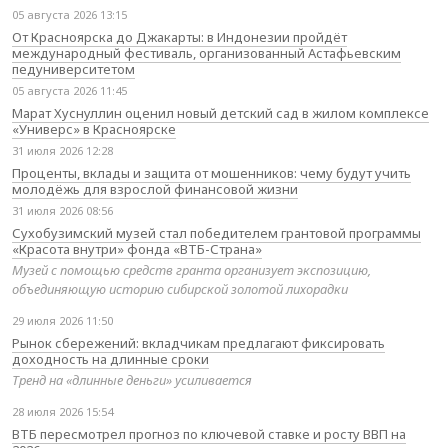
05 августа 2026 13:15
От Красноярска до Джакарты: в Индонезии пройдёт
международный фестиваль, организованный Астафьевским
педуниверситетом
05 августа 2026 11:45
Марат Хуснуллин оценил новый детский сад в жилом комплексе
«Универс» в Красноярске
31 июля 2026 12:28
Проценты, вклады и защита от мошенников: чему будут учить
молодёжь для взрослой финансовой жизни
31 июля 2026 08:56
Сухобузимский музей стал победителем грантовой программы
«Красота внутри» фонда «ВТБ-Страна»
Музей с помощью средств гранта организует экспозицию,
объединяющую историю сибирской золотой лихорадки
29 июля 2026 11:50
Рынок сбережений: вкладчикам предлагают фиксировать
доходность на длинные сроки
Тренд на «длинные деньги» усиливается
28 июля 2026 15:54
ВТБ пересмотрел прогноз по ключевой ставке и росту ВВП на