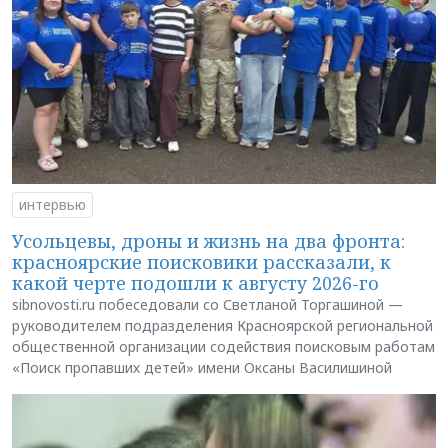
интервью
Усольцевы, дроны и жизнь на два фронта:
красноярские поисковики рассказали, к
какой черте подошли к августу 2026-го
sibnovosti.ru побеседовали со Светланой Торгашиной —
руководителем подразделения Красноярской региональной
общественной организации содействия поисковым работам
«Поиск пропавших детей» имени Оксаны Василишиной