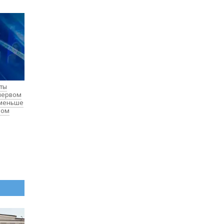
нты
 первом
 меньше
лом