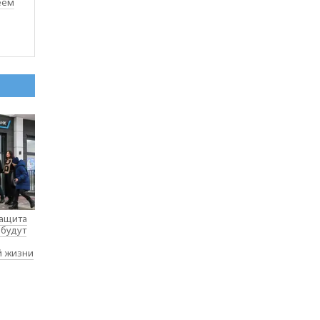
еем
защита
 будут
й жизни