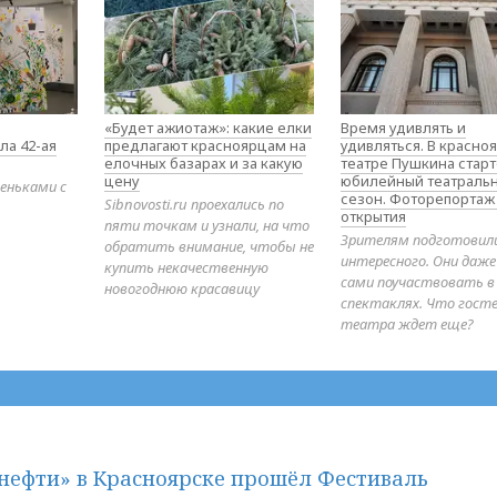
«Будет ажиотаж»: какие елки
Время удивлять и
ла 42-ая
предлагают красноярцам на
удивляться. В красно
елочных базарах и за какую
театре Пушкина стар
цену
юбилейный театраль
еньками с
сезон. Фоторепортаж
Sibnovosti.ru проехались по
открытия
пяти точкам и узнали, на что
Зрителям подготовил
обратить внимание, чтобы не
интересного. Они даж
купить некачественную
сами поучаствовать в
новогоднюю красавицу
спектаклях. Что гост
театра ждет еще?
нефти» в Красноярске прошёл Фестиваль