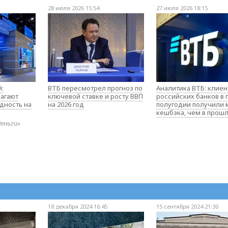
28 июля 2026 15:54
27 июля 2026 18:15
:
ВТБ пересмотрел прогноз по
Аналитика ВТБ: клие
агают
ключевой ставке и росту ВВП
российских банков в
дность на
на 2026 год
полугодии получили
кешбэка, чем в прош
деньги»
18 декабря 2024 16:45
15 сентября 2024 21:30