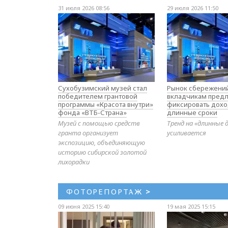
31 июля 2026 08:56
29 июля 2026 11:50
Сухобузимский музей стал
Рынок сбережений
победителем грантовой
вкладчикам предл
программы «Красота внутри»
фиксировать дохо
фонда «ВТБ-Страна»
длинные сроки
Музей с помощью средств
Тренд на «длинные 
гранта организует
усиливается
экспозицию, объединяющую
историю сибирской золотой
лихорадки
ФОТОРЕПОРТАЖ
>
09 июня 2025 15:40
19 мая 2025 15:15