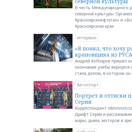
северной культуры
В честь Международного д
северной культуры. Органи
Красноярскнефтегаз» и «В
Красноярском крае
интервью
«Я понял, что хочу р
крановщика из РУС
Андрей Кобзарев пришёл на
окончания учёбы вернулся н
стала делом, в котором он
Автоспорт
Портрет и оттиски 
Серии
Корреспондент sibnovosti.r
Дрифт Серии и рассказывает
жары, дыма, моторов и зри
События