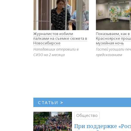
Журналистов избили
Показываем, как в
палками на съемке сюжета в
Красноярске прош
Новосибирске
музейная ночь
Нападавших отправили в
Гостей угощали печ
СИЗО на 2 месяца
предсказанием
СТАТЬИ
>
Общество
При поддержке «Рос