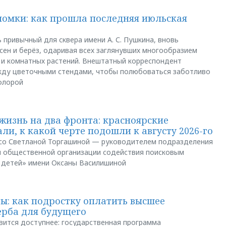
ломки: как прошла последняя июльская
 привычный для сквера имени А. С. Пушкина, вновь
сен и берёз, одаривая всех заглянувших многообразием
 и комнатных растений. Внештатный корреспондент
между цветочными стендами, чтобы полюбоваться заботливо
флорой
жизнь на два фронта: красноярские
ли, к какой черте подошли к августу 2026-го
и со Светланой Торгашиной — руководителем подразделения
й общественной организации содействия поисковым
 детей» имени Оксаны Василишиной
: как подростку оплатить высшее
ерба для будущего
вится доступнее: государственная программа