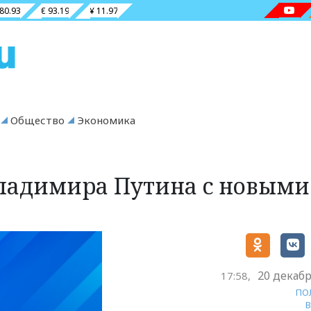
 80.93
€ 93.19
¥ 11.97
Общество
Экономика
Владимира Путина с новыми
20 декабр
17:58,
ПО