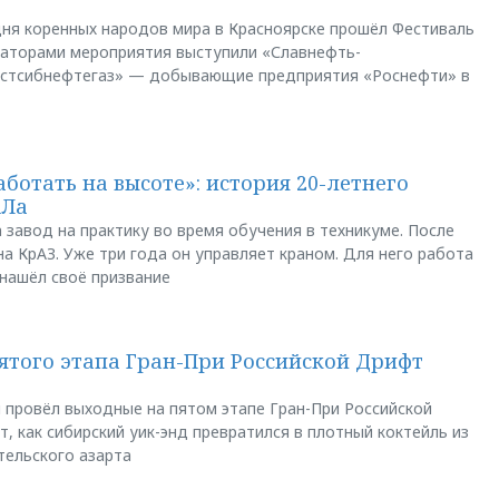
ня коренных народов мира в Красноярске прошёл Фестиваль
заторами мероприятия выступили «Славнефть-
остсибнефтегаз» — добывающие предприятия «Роснефти» в
аботать на высоте»: история 20-летнего
АЛа
 завод на практику во время обучения в техникуме. После
а КрАЗ. Уже три года он управляет краном. Для него работа
 нашёл своё призвание
пятого этапа Гран-При Российской Дрифт
u провёл выходные на пятом этапе Гран-При Российской
, как сибирский уик-энд превратился в плотный коктейль из
тельского азарта