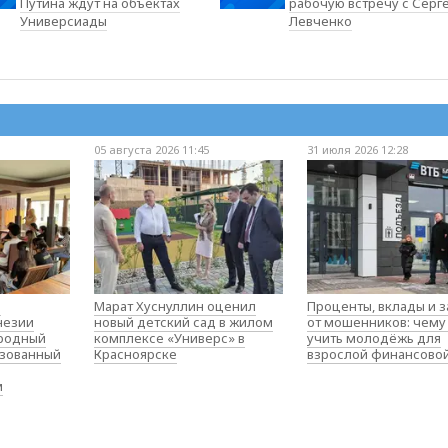
Путина ждут на объектах
рабочую встречу с Серг
Универсиады
Левченко
05 августа 2026 11:45
31 июля 2026 12:28
о
Марат Хуснуллин оценил
Проценты, вклады и 
незии
новый детский сад в жилом
от мошенников: чему
родный
комплексе «Универс» в
учить молодёжь для
изованный
Красноярске
взрослой финансово
м