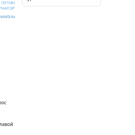
ПУТИН
ЕРНАТОР
vosti.ru
рос
главой