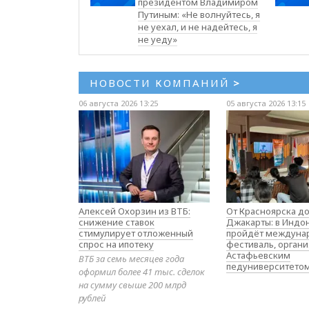
президентом Владимиром
Путиным: «Не волнуйтесь, я
не уехал, и не надейтесь, я
не уеду»
НОВОСТИ КОМПАНИЙ
>
06 августа 2026 13:25
05 августа 2026 13:15
Алексей Охорзин из ВТБ:
От Красноярска д
снижение ставок
Джакарты: в Индо
стимулирует отложенный
пройдёт междуна
спрос на ипотеку
фестиваль, орган
Астафьевским
ВТБ за семь месяцев года
педуниверситето
оформил более 41 тыс. сделок
на сумму свыше 200 млрд
рублей