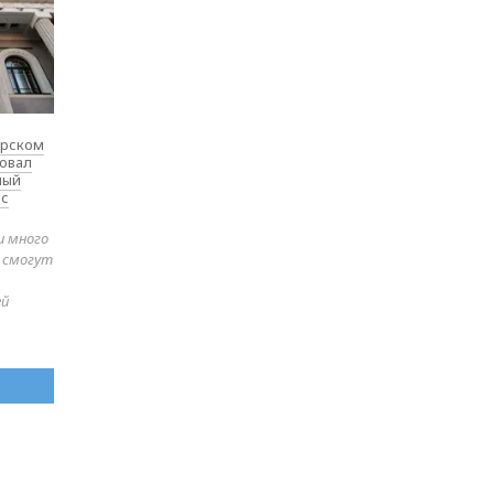
ярском
товал
ный
 с
и много
е смогут
ей