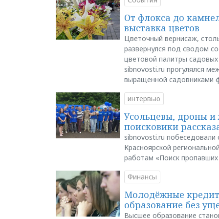
От флокса до камне
выставка цветов
Цветочный вернисаж, столь
развернулся под сводом со
цветовой палитры садовых
sibnovosti.ru прогулялся 
выращенной садовниками 
интервью
Усольцевы, дроны и 
поисковики рассказа
sibnovosti.ru побеседовал
Красноярской регионально
работам «Поиск пропавших
Финансы
Молодёжные кредиты
образование без ущ
Высшее образование стано