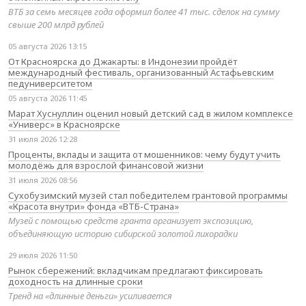
ВТБ за семь месяцев года оформил более 41 тыс. сделок на сумму
свыше 200 млрд рублей
05 августа 2026 13:15
От Красноярска до Джакарты: в Индонезии пройдёт
международный фестиваль, организованный Астафьевским
педуниверситетом
05 августа 2026 11:45
Марат Хуснуллин оценил новый детский сад в жилом комплексе
«Универс» в Красноярске
31 июля 2026 12:28
Проценты, вклады и защита от мошенников: чему будут учить
молодёжь для взрослой финансовой жизни
31 июля 2026 08:56
Сухобузимский музей стал победителем грантовой программы
«Красота внутри» фонда «ВТБ-Страна»
Музей с помощью средств гранта организует экспозицию,
объединяющую историю сибирской золотой лихорадки
29 июля 2026 11:50
Рынок сбережений: вкладчикам предлагают фиксировать
доходность на длинные сроки
Тренд на «длинные деньги» усиливается