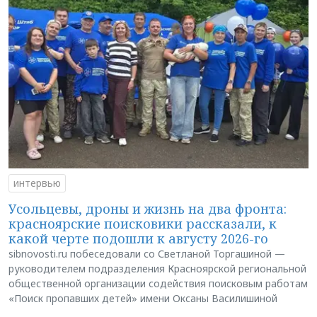
интервью
Усольцевы, дроны и жизнь на два фронта:
красноярские поисковики рассказали, к
какой черте подошли к августу 2026-го
sibnovosti.ru побеседовали со Светланой Торгашиной —
руководителем подразделения Красноярской региональной
общественной организации содействия поисковым работам
«Поиск пропавших детей» имени Оксаны Василишиной