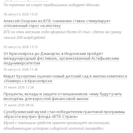
По тратам на спорт традиционно лидирует Москва
06 августа 2026 13:25
Алексей Охорзин из ВТБ: снижение ставок стимулирует
отложенный спрос на ипотеку
ВТБ за семь месяцев года оформил более 41 тыс. сделок на сумму
свыше 200 млрд рублей
05 августа 2026 13:15
От Красноярска до Джакарты: в Индонезии пройдёт
международный фестиваль, организованный Астафьевским
педуниверситетом
05 августа 2026 11:45
Марат Хуснуллин оценил новый детский сад в жилом комплексе
«Универс» в Красноярске
31 июля 2026 12:28
Проценты, вклады и защита от мошенников: чему будут учить
молодёжь для взрослой финансовой жизни
31 июля 2026 08:56
Сухобузимский музей стал победителем грантовой программы
«Красота внутри» фонда «ВТБ-Страна»
Музей с помощью средств гранта организует экспозицию,
объединяющую историю сибирской золотой лихорадки