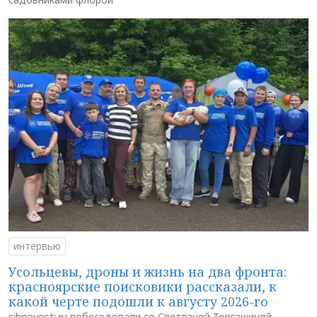
интервью
Усольцевы, дроны и жизнь на два фронта:
красноярские поисковики рассказали, к
какой черте подошли к августу 2026-го
sibnovosti.ru побеседовали со Светланой Торгашиной —