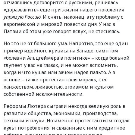
отчаявшись договорится с русскими, решилась
«доразвалить» еще при жизни нашего поколения
упрямую Россию
. И снять, наконец, эту проблему с
европейской и мировой повестки дня. У нас в
Латвии об этом уже говорят вслух, не стесняясь.
Но это не от большого ума. Напротив, это еще один
пример идейного кризиса на Западе, симптом
«болезни Альцгеймера в политике» – когда больной
глупеет у вас на глазах, и не может вспомнить,
когда и что кушал или зачем надел пальто. А в
основе – та же протестантская мораль, с ее
ханжеством, лживостью, эгоизмом и культом
собственной исключительности.
Реформы Лютера сыграли некогда великую роль в
развитии общества, экономики, производства,
техники и науки. Но именно протестантизм создал
культ потребления, и связанные с ним кредитное
рабство, экономическое и политическое