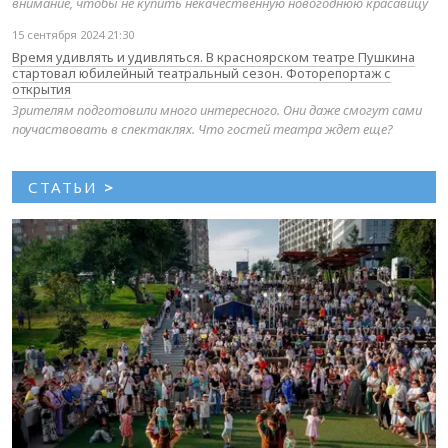
внимание, чтобы не купить некачественную новогоднюю красавицу
15 сентября 2024 21:30
Время удивлять и удивляться. В красноярском театре Пушкина
стартовал юбилейный театральный сезон. Фоторепортаж с
открытия
Зрителям подготовили много интересного. Они даже смогут сами
поучаствовать в спектаклях. Что гостей театра ждет еще?
СТАТЬИ
>