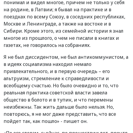
понимал и видел многое, причем не только у себя
на родине, в Латвии; я бывал на практике и в
поездках по всему Союзу, в соседних республиках,
Москве и Ленинграде, а также на востоке и в
Сибири. Кроме этого, из семейной истории я знал
многое из прошлого, о чем не писали в книгах и
газетах, не говорилось на собраниях.
Я не был диссидентом, не был антикоммунистом, а
в идеях социализма находил немало
привлекательного, и в первую очередь – его
альтруизм, стремление к справедливости и
всеобщему счастью. Но было очевидно и то, что
реальная практика советской власти завела
общество в болото и в тупик, и что перемены
неизбежны. Так жить дальше было нельзя. Но,
повторюсь, я не мог даже представить, что все
пойдет так, как пошло» - пишет он.
«По его словам, с»ейчас, по прошествии лет, прочтя