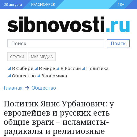
08 августа
КРАСНОЯРСК
18+
Поиск
СТАТЬИ
МКР-МЕДИА
В Сибири
В мире
В России
Политика
Общество
Экономика
Главная
Общество
Политик Янис Урбанович: у
европейцев и русских есть
общие враги – исламисты-
радикалы и религиозные