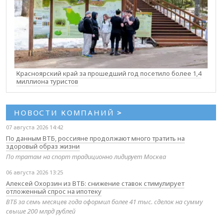
Красноярский край за прошедший год посетило более 1,4
миллиона туристов
НОВОСТИ КОМПАНИЙ
>
07 августа 2026 14:42
По данным ВТБ, россияне продолжают много тратить на
здоровый образ жизни
По тратам на спорт традиционно лидирует Москва
06 августа 2026 13:25
Алексей Охорзин из ВТБ: снижение ставок стимулирует
отложенный спрос на ипотеку
ВТБ за семь месяцев года оформил более 41 тыс. сделок на сумму
свыше 200 млрд рублей