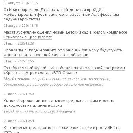
05 августа 2026 13:15
От Красноярска до Джакарты: в Индонезии пройдёт
международный фестиваль, организованный Астафьевским
педуниверситетом
05 августа 2026 11:45
Марат Хуснуллин оценил новый детский сад в жилом комплексе
«Универс» в Красноярске
31 июля 2026 12:28
Проценты, вклады и защита от мошенников: чему будут учить
молодёжь для взрослой финансовой жизни
31 июля 2026 08:56
Сухобузимский музей стал победителем грантовой программы
«Красота внутри» фонда «ВТБ-Страна»
Музей с помощью средств гранта организует экспозицию,
объединяющую историю сибирской золотой лихорадки
29 июля 2026 11:50
Рынок сбережений: вкладчикам предлагают фиксировать
доходность на длинные сроки
Тренд на «длинные деньги» усиливается
28 июля 2026 15:54
ВТБ пересмотрел прогноз по ключевой ставке и росту ВВП на
2026 год