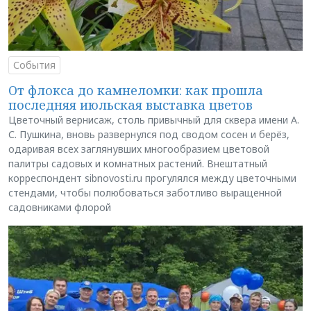
События
От флокса до камнеломки: как прошла
последняя июльская выставка цветов
Цветочный вернисаж, столь привычный для сквера имени А.
С. Пушкина, вновь развернулся под сводом сосен и берёз,
одаривая всех заглянувших многообразием цветовой
палитры садовых и комнатных растений. Внештатный
корреспондент sibnovosti.ru прогулялся между цветочными
стендами, чтобы полюбоваться заботливо выращенной
садовниками флорой