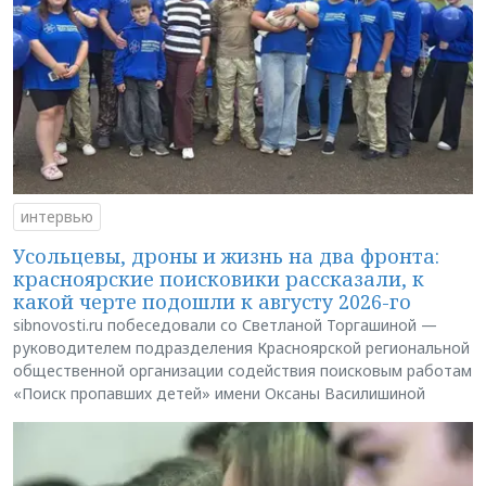
интервью
Усольцевы, дроны и жизнь на два фронта:
красноярские поисковики рассказали, к
какой черте подошли к августу 2026-го
sibnovosti.ru побеседовали со Светланой Торгашиной —
руководителем подразделения Красноярской региональной
общественной организации содействия поисковым работам
«Поиск пропавших детей» имени Оксаны Василишиной