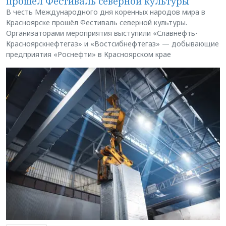
прошёл Фестиваль северной культуры
В честь Международного дня коренных народов мира в
Красноярске прошёл Фестиваль северной культуры.
Организаторами мероприятия выступили «Славнефть-
Красноярскнефтегаз» и «Востсибнефтегаз» — добывающие
предприятия «Роснефти» в Красноярском крае