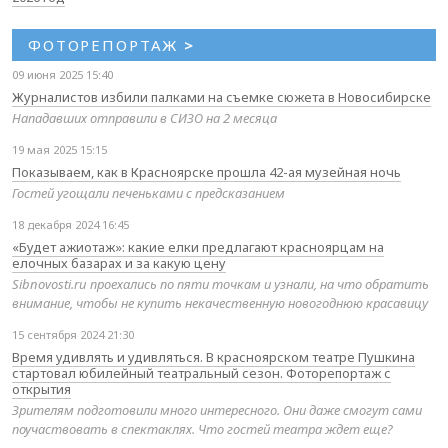
ФОТОРЕПОРТАЖ
>
09 июня 2025 15:40
Журналистов избили палками на съемке сюжета в Новосибирске
Нападавших отправили в СИЗО на 2 месяца
19 мая 2025 15:15
Показываем, как в Красноярске прошла 42-ая музейная ночь
Гостей угощали печеньками с предсказанием
18 декабря 2024 16:45
«Будет ажиотаж»: какие елки предлагают красноярцам на
елочных базарах и за какую цену
Sibnovosti.ru проехались по пяти точкам и узнали, на что обратить
внимание, чтобы не купить некачественную новогоднюю красавицу
15 сентября 2024 21:30
Время удивлять и удивляться. В красноярском театре Пушкина
стартовал юбилейный театральный сезон. Фоторепортаж с
открытия
Зрителям подготовили много интересного. Они даже смогут сами
поучаствовать в спектаклях. Что гостей театра ждет еще?