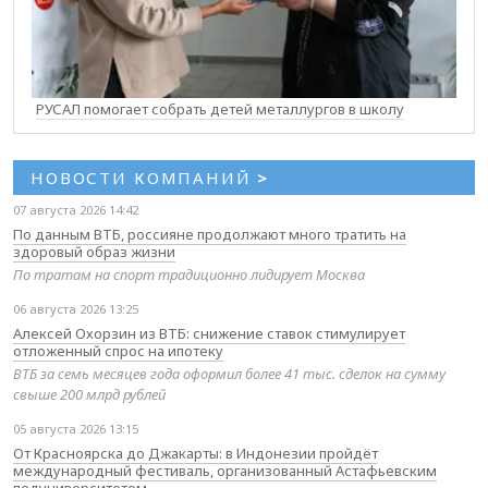
РУСАЛ помогает собрать детей металлургов в школу
НОВОСТИ КОМПАНИЙ
>
07 августа 2026 14:42
По данным ВТБ, россияне продолжают много тратить на
здоровый образ жизни
По тратам на спорт традиционно лидирует Москва
06 августа 2026 13:25
Алексей Охорзин из ВТБ: снижение ставок стимулирует
отложенный спрос на ипотеку
ВТБ за семь месяцев года оформил более 41 тыс. сделок на сумму
свыше 200 млрд рублей
05 августа 2026 13:15
От Красноярска до Джакарты: в Индонезии пройдёт
международный фестиваль, организованный Астафьевским