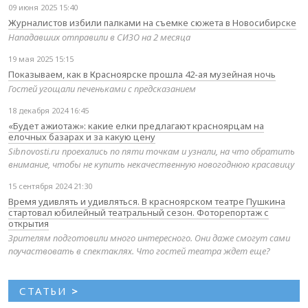
09 июня 2025 15:40
Журналистов избили палками на съемке сюжета в Новосибирске
Нападавших отправили в СИЗО на 2 месяца
19 мая 2025 15:15
Показываем, как в Красноярске прошла 42-ая музейная ночь
Гостей угощали печеньками с предсказанием
18 декабря 2024 16:45
«Будет ажиотаж»: какие елки предлагают красноярцам на
елочных базарах и за какую цену
Sibnovosti.ru проехались по пяти точкам и узнали, на что обратить
внимание, чтобы не купить некачественную новогоднюю красавицу
15 сентября 2024 21:30
Время удивлять и удивляться. В красноярском театре Пушкина
стартовал юбилейный театральный сезон. Фоторепортаж с
открытия
Зрителям подготовили много интересного. Они даже смогут сами
поучаствовать в спектаклях. Что гостей театра ждет еще?
СТАТЬИ
>