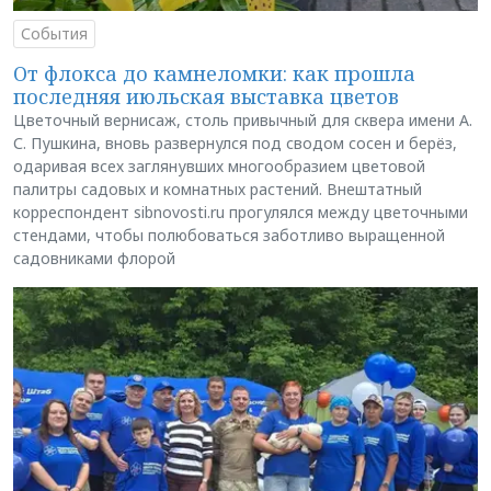
События
От флокса до камнеломки: как прошла
последняя июльская выставка цветов
Цветочный вернисаж, столь привычный для сквера имени А.
С. Пушкина, вновь развернулся под сводом сосен и берёз,
одаривая всех заглянувших многообразием цветовой
палитры садовых и комнатных растений. Внештатный
корреспондент sibnovosti.ru прогулялся между цветочными
стендами, чтобы полюбоваться заботливо выращенной
садовниками флорой