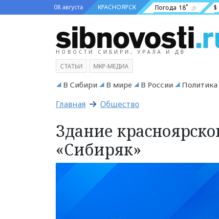
08 августа
КРАСНОЯРСК
Погода
18˚
$
НОВОСТИ СИБИРИ, УРАЛА И ДВ
СТАТЬИ
МКР-МЕДИА
В Сибири
В мире
В России
Политика
Главная
Общество
Здание красноярско
«Сибиряк»