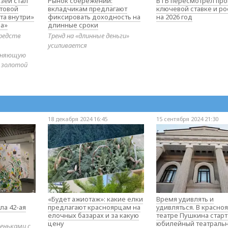
зей стал
Рынок сбережений:
ВТБ пересмотрел про
товой
вкладчикам предлагают
ключевой ставке и ро
та внутри»
фиксировать доходность на
на 2026 год
а»
длинные сроки
редств
Тренд на «длинные деньги»
усиливается
диняющую
 золотой
18 декабря 2024 16:45
15 сентября 2024 21:30
«Будет ажиотаж»: какие елки
Время удивлять и
ла 42-ая
предлагают красноярцам на
удивляться. В красно
елочных базарах и за какую
театре Пушкина стар
цену
юбилейный театраль
еньками с