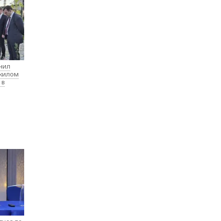
нил
 жилом
 в