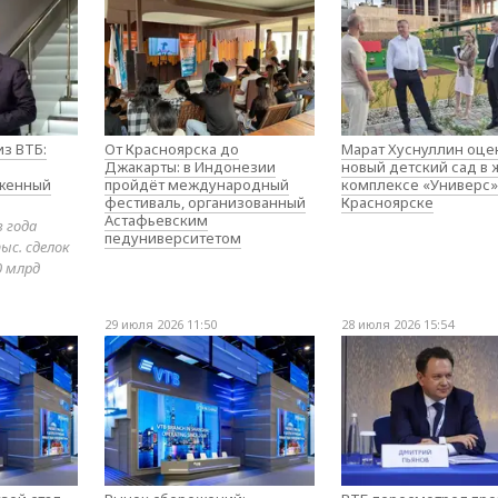
з ВТБ:
От Красноярска до
Марат Хуснуллин оце
Джакарты: в Индонезии
новый детский сад в
оженный
пройдёт международный
комплексе «Универс»
фестиваль, организованный
Красноярске
Астафьевским
в года
педуниверситетом
ыс. сделок
0 млрд
29 июля 2026 11:50
28 июля 2026 15:54