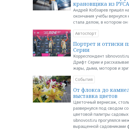
крановщика из РУС
Андрей Кобзарев пришёл на
окончания учёбы вернулся н
стала делом, в котором он
Автоспорт
Портрет и оттиски 
Серии
Корреспондент sibnovosti.r
Дрифт Серии и рассказывает
жары, дыма, моторов и зри
События
От флокса до камне
выставка цветов
Цветочный вернисаж, столь
развернулся под сводом со
цветовой палитры садовых
sibnovosti.ru прогулялся 
выращенной садовниками 