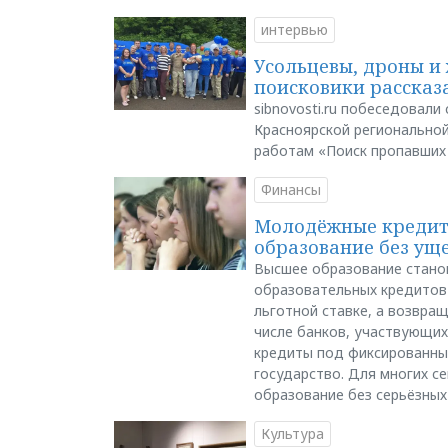
интервью
Усольцевы, дроны и 
поисковики рассказа
sibnovosti.ru побеседовал
Красноярской регионально
работам «Поиск пропавших
Финансы
Молодёжные кредиты
образование без ущ
Высшее образование стано
образовательных кредитов 
льготной ставке, а возвра
числе банков, участвующих
кредиты под фиксированны
государство. Для многих с
образование без серьёзных
Культура