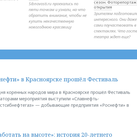
сезон. Фоторепортаж
Sibnovosti.ru проехались по
открытия
пяти точкам и узнали, на что
Зрителям подготовил
обратить внимание, чтобы не
интересного. Они даж
купить некачественную
сами поучаствовать в
новогоднюю красавицу
спектаклях. Что гост
театра ждет еще?
нефти» в Красноярске прошёл Фестиваль
ня коренных народов мира в Красноярске прошёл Фестиваль
заторами мероприятия выступили «Славнефть-
остсибнефтегаз» — добывающие предприятия «Роснефти» в
аботать на высоте»: история 20-летнего