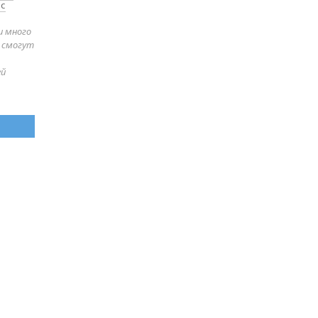
 с
и много
е смогут
ей