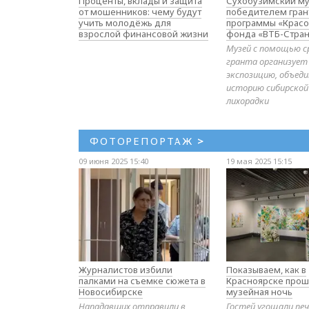
Проценты, вклады и защита
Сухобузимский му
от мошенников: чему будут
победителем гран
учить молодёжь для
программы «Красо
взрослой финансовой жизни
фонда «ВТБ-Стран
Музей с помощью с
гранта организует
экспозицию, объе
историю сибирской
лихорадки
ФОТОРЕПОРТАЖ
>
09 июня 2025 15:40
19 мая 2025 15:15
Журналистов избили
Показываем, как в
палками на съемке сюжета в
Красноярске прош
Новосибирске
музейная ночь
Нападавших отправили в
Гостей угощали печ