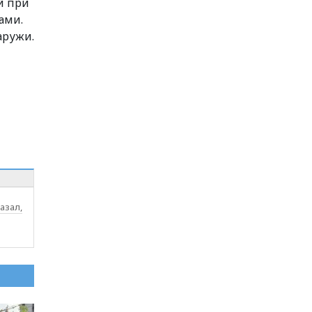
й при
ами.
аружи.
азал,