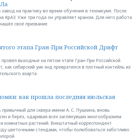
АЛа
 завод на практику во время обучения в техникуме. После
а КрАЗ. Уже три года он управляет краном. Для него работа
 нашёл своё призвание
пятого этапа Гран-При Российской Дрифт
u провёл выходные на пятом этапе Гран-При Российской
, как сибирский уик-энд превратился в плотный коктейль из
тельского азарта
ломки: как прошла последняя июльская
 привычный для сквера имени А. С. Пушкина, вновь
сен и берёз, одаривая всех заглянувших многообразием
 и комнатных растений. Внештатный корреспондент
между цветочными стендами, чтобы полюбоваться заботливо
флорой