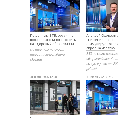
По данным ВТБ, россияне
Алексей Охорзин и
продолжают много тратить
снижение ставок
на здоровый образ жизни
стимулирует отл
спрос на ипотеку
По тратам на спорт
ВТБ за семь месяце
традиционно лидирует
оформил более 41 т
Москва
на сумму свыше 20
рублей
31 июля 2026 12:28
31 июля 2026 08:56