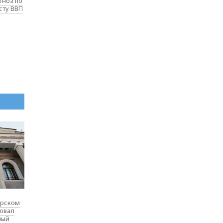
гноз по
сту ВВП
ярском
товал
ный