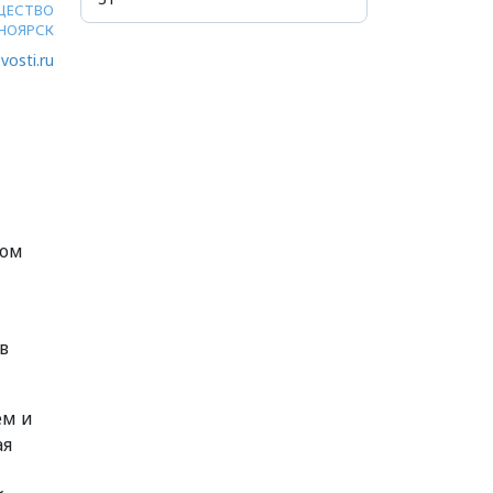
ЩЕСТВО
НОЯРСК
vosti.ru
ком
в
ем и
ая