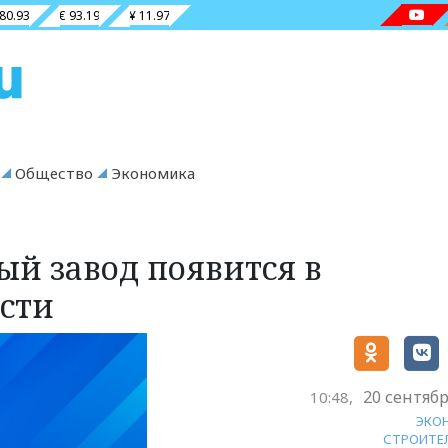
 80.93
€ 93.19
¥ 11.97
Общество
Экономика
й завод появится в
сти
20 сентябр
10:48,
ЭКО
СТРОИТЕ