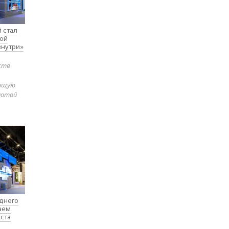
 стал
вой
внутри»
ств
яющую
лотой
еднего
таем
ста