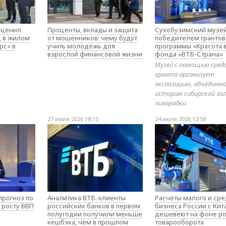
оценил
Проценты, вклады и защита
Сухобузимский музей
д в жилом
от мошенников: чему будут
победителем гранто
рс» в
учить молодёжь для
программы «Красота 
взрослой финансовой жизни
фонда «ВТБ-Страна»
Музей с помощью сред
гранта организует
экспозицию, объедин
историю сибирской зо
лихорадки
27 июля 2026 18:15
24 июля 2026 13:58
прогноз по
Аналитика ВТБ: клиенты
Расчёты малого и ср
 росту ВВП
российских банков в первом
бизнеса России с Ки
полугодии получили меньше
дешевеют на фоне ро
кешбэка, чем в прошлом
товарооборота