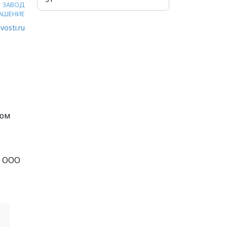
ЗАВОД
АШЕНИЕ
vosti.ru
том
с ООО