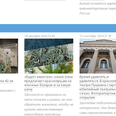
Китай остаётся круп
внешнеторговым пар
России
18 декабря 2024 16:45
15 сентября 2024 21:30
«Будет ажиотаж»: какие елки
Время удивлять и
ла 42-ая
предлагают красноярцам на
удивляться. В красно
елочных базарах и за какую
театре Пушкина стар
цену
юбилейный театраль
еньками с
сезон. Фоторепортаж
Sibnovosti.ru проехались по
открытия
пяти точкам и узнали, на что
Зрителям подготовил
обратить внимание, чтобы не
интересного. Они даж
купить некачественную
сами поучаствовать в
новогоднюю красавицу