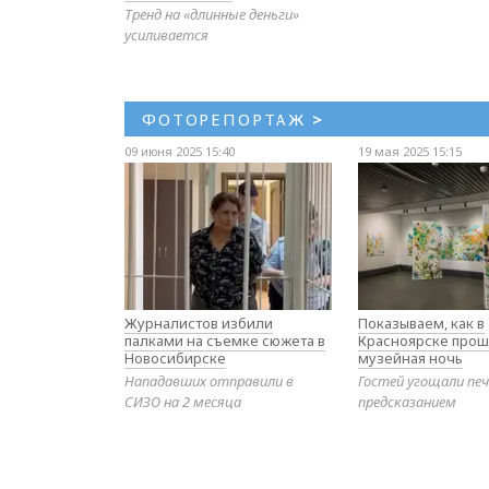
Тренд на «длинные деньги»
усиливается
ФОТОРЕПОРТАЖ
>
09 июня 2025 15:40
19 мая 2025 15:15
Журналистов избили
Показываем, как в
палками на съемке сюжета в
Красноярске прош
Новосибирске
музейная ночь
Нападавших отправили в
Гостей угощали печ
СИЗО на 2 месяца
предсказанием