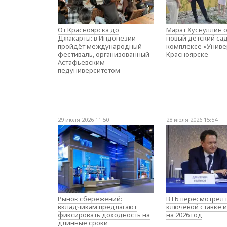
От Красноярска до
Марат Хуснуллин 
Джакарты: в Индонезии
новый детский са
пройдёт международный
комплексе «Униве
фестиваль, организованный
Красноярске
Астафьевским
педуниверситетом
29 июля 2026 11:50
28 июля 2026 15:54
Рынок сбережений:
ВТБ пересмотрел 
вкладчикам предлагают
ключевой ставке и
фиксировать доходность на
на 2026 год
длинные сроки