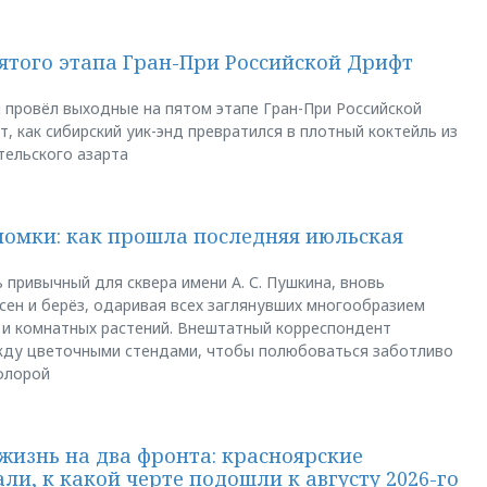
пятого этапа Гран-При Российской Дрифт
u провёл выходные на пятом этапе Гран-При Российской
, как сибирский уик-энд превратился в плотный коктейль из
тельского азарта
ломки: как прошла последняя июльская
 привычный для сквера имени А. С. Пушкина, вновь
сен и берёз, одаривая всех заглянувших многообразием
 и комнатных растений. Внештатный корреспондент
между цветочными стендами, чтобы полюбоваться заботливо
флорой
жизнь на два фронта: красноярские
ли, к какой черте подошли к августу 2026-го