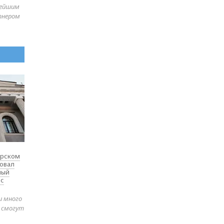
нейшим
тнером
ярском
товал
ный
 с
и много
е смогут