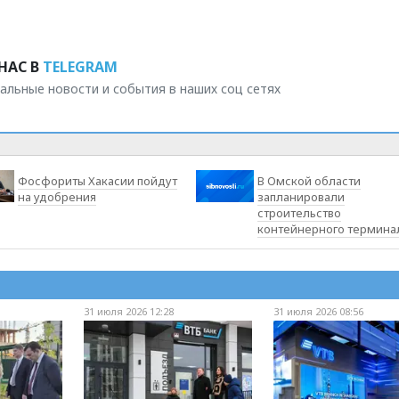
НАС В
TELEGRAM
альные новости и события в наших соц сетях
Фосфориты Хакасии пойдут
В Омской области
на удобрения
запланировали
строительство
контейнерного термина
31 июля 2026 12:28
31 июля 2026 08:56