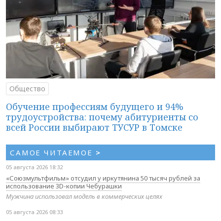
Общество
Обучение профессиям будущего и 94%
трудоустройства: почему абитуриенты со
всей России выбирают ТУСУР в Томске
САМОЕ ЧИТАЕМОЕ
>
05 августа 2026 18:32
«Союзмультфильм» отсудил у иркутянина 50 тысяч рублей за
использование 3D-копии Чебурашки
Мужчина использовал модель в коммерческих целях
05 августа 2026 08:33