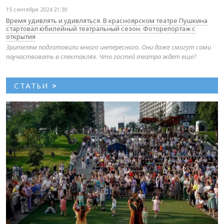
15 сентября 2024 21:30
Время удивлять и удивляться. В красноярском театре Пушкина
стартовал юбилейный театральный сезон. Фоторепортаж с
открытия
Зрителям подготовили много интересного. Они даже смогут сами
поучаствовать в спектаклях. Что гостей театра ждет еще?
СТАТЬИ
>