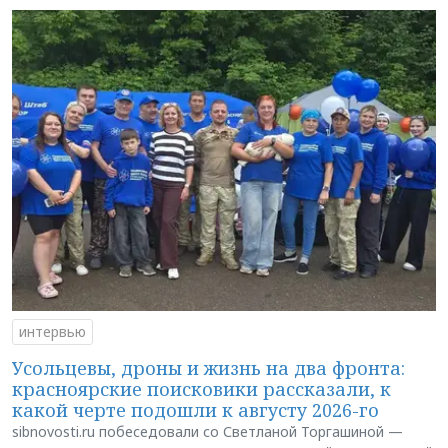
интервью
Усольцевы, дроны и жизнь на два фронта:
красноярские поисковики рассказали, к
какой черте подошли к августу 2026-го
sibnovosti.ru побеседовали со Светланой Торгашиной —