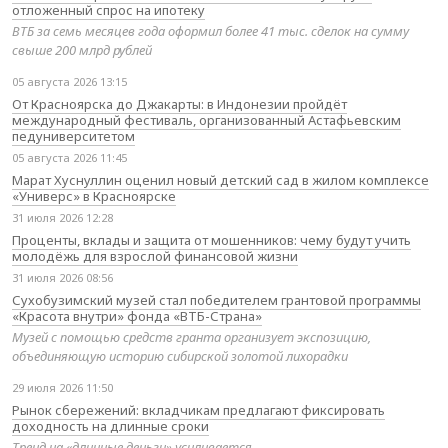
отложенный спрос на ипотеку
ВТБ за семь месяцев года оформил более 41 тыс. сделок на сумму
свыше 200 млрд рублей
05 августа 2026 13:15
От Красноярска до Джакарты: в Индонезии пройдёт
международный фестиваль, организованный Астафьевским
педуниверситетом
05 августа 2026 11:45
Марат Хуснуллин оценил новый детский сад в жилом комплексе
«Универс» в Красноярске
31 июля 2026 12:28
Проценты, вклады и защита от мошенников: чему будут учить
молодёжь для взрослой финансовой жизни
31 июля 2026 08:56
Сухобузимский музей стал победителем грантовой программы
«Красота внутри» фонда «ВТБ-Страна»
Музей с помощью средств гранта организует экспозицию,
объединяющую историю сибирской золотой лихорадки
29 июля 2026 11:50
Рынок сбережений: вкладчикам предлагают фиксировать
доходность на длинные сроки
Тренд на «длинные деньги» усиливается