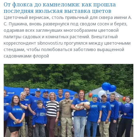
От флокса до камнеломки: как прошла
последняя июльская выставка цветов
Цветочный вернисаж, столь привычный для сквера имени А.
С. Пушкина, вновь развернулся под сводом сосен и берёз,
одаривая всех заглянувших многообразием цветовой
палитры садовых и комнатных растений. Внештатный
корреспондент sibnovosti.ru прогулялся между цветочными
стендами, чтобы полюбоваться заботливо выращенной
садовниками флорой