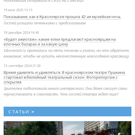
Нападавших отправили в СИЗО на 2 месяца
19 мая 2025 15:15
Показываем, как в Красноярске прошла 42-ая музейная ночь
Гостей угощали печеньками с предсказанием
18 декабря 2024 16:45
«Будет ажиотаж»: какие елки предлагают красноярцам на
елочных базарах и за какую цену
Sibnovosti.ru проехались по пяти точкам и узнали, на что обратить
внимание, чтобы не купить некачественную новогоднюю красавицу
15 сентября 2024 21:30
Время удивлять и удивляться. В красноярском театре Пушкина
стартовал юбилейный театральный сезон. Фоторепортаж с
открытия
Зрителям подготовили много интересного. Они даже смогут сами
поучаствовать в спектаклях. Что гостей театра ждет еще?
СТАТЬИ
>