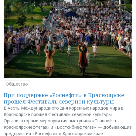
Общество
При поддержке «Роснефти» в Красноярске
прошёл Фестиваль северной культуры
В честь Международного дня коренных народов мира в
Красноярске прошёл Фестиваль северной культуры.
Организаторами мероприятия выступили «Славнефть-
Красноярскнефтегаз» и «Востсибнефтегаз» — добывающие
предприятия «Роснефти» в Красноярском крае