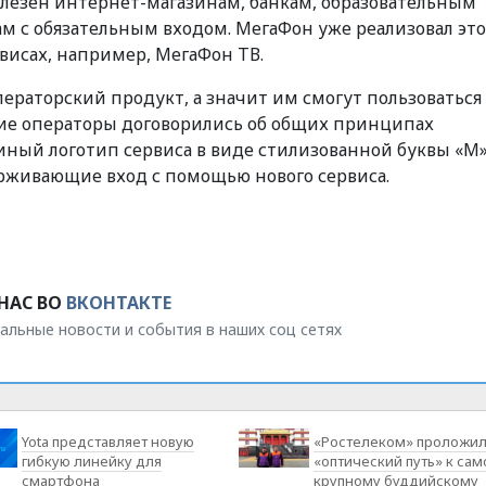
олезен интернет-магазинам, банкам, образовательным
м с обязательным входом. МегаФон уже реализовал это
висах, например, МегаФон ТВ.
ераторский продукт, а значит им смогут пользоваться 
кие операторы договорились об общих принципах
иный логотип сервиса в виде стилизованной буквы «М»
рживающие вход с помощью нового сервиса.
НАС ВО
ВКОНТАКТЕ
альные новости и события в наших соц сетях
Yota представляет новую
«Ростелеком» проложи
гибкую линейку для
«оптический путь» к са
смартфона
крупному буддийскому