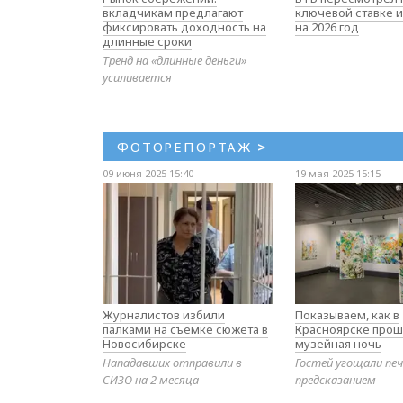
вкладчикам предлагают
ключевой ставке и
фиксировать доходность на
на 2026 год
длинные сроки
Тренд на «длинные деньги»
усиливается
ФОТОРЕПОРТАЖ
>
09 июня 2025 15:40
19 мая 2025 15:15
Журналистов избили
Показываем, как в
палками на съемке сюжета в
Красноярске прош
Новосибирске
музейная ночь
Нападавших отправили в
Гостей угощали печ
СИЗО на 2 месяца
предсказанием