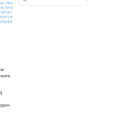
ЩЕСТВО
УСЛУГИ
ТЕРНЕТ
ЕРАТОР
ИЛЬНЫЕ
им
чного
д.
 один