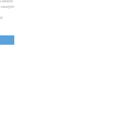
и много
е смогут
ей