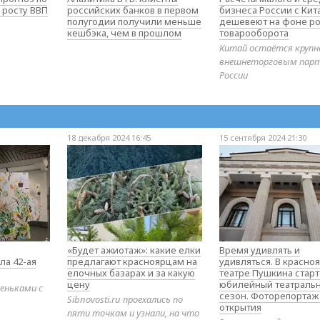
 росту ВВП
российских банков в первом
бизнеса России с Ки
полугодии получили меньше
дешевеют на фоне ро
кешбэка, чем в прошлом
товарооборота
Китай остаётся круп
внешнеторговым пар
России
18 декабря 2024 16:45
15 сентября 2024 21:30
«Будет ажиотаж»: какие елки
Время удивлять и
ла 42-ая
предлагают красноярцам на
удивляться. В красно
елочных базарах и за какую
театре Пушкина стар
цену
юбилейный театраль
еньками с
сезон. Фоторепортаж
Sibnovosti.ru проехались по
открытия
пяти точкам и узнали, на что