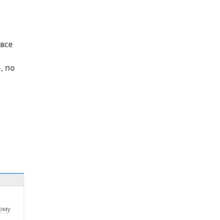
все
, по
л
мому