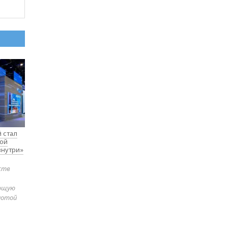
 стал
вой
внутри»
ств
яющую
лотой