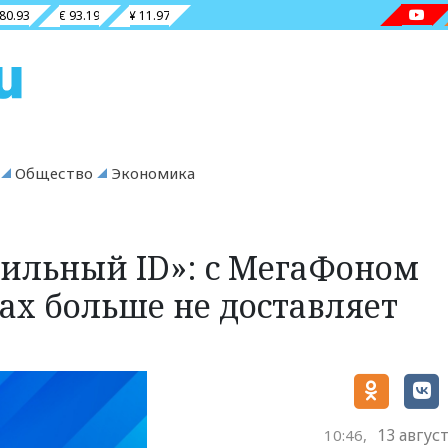
 80.93
€ 93.19
¥ 11.97
Общество
Экономика
бильный ID»: с МегаФоном
ах больше не доставляет
13 авгус
10:46,