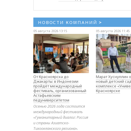
НОВОСТИ КОМПАНИЙ
>
05 августа 2026 13:15
05 августа 2026 11:45
От Красноярска до
Марат Хуснуллин 
Джакарты: в Индонезии
новый детский са
пройдёт международный
комплексе «Униве
фестиваль, организованный
Красноярске
Астафьевским
педуниверситетом
Осенью 2026 года состоится
международный фестиваль
«Гуманитарный диалог: Россия
и страны Азиатско-
Тихоокеанского региона».