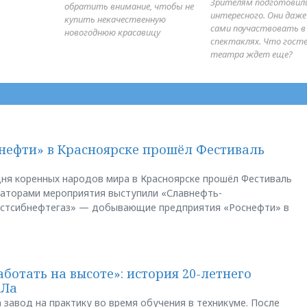
Зрителям подготовил
обратить внимание, чтобы не
интересного. Они даж
купить некачественную
сами поучаствовать в
новогоднюю красавицу
спектаклях. Что гост
театра ждет еще?
нефти» в Красноярске прошёл Фестиваль
ня коренных народов мира в Красноярске прошёл Фестиваль
заторами мероприятия выступили «Славнефть-
остсибнефтегаз» — добывающие предприятия «Роснефти» в
аботать на высоте»: история 20-летнего
АЛа
 завод на практику во время обучения в техникуме. После