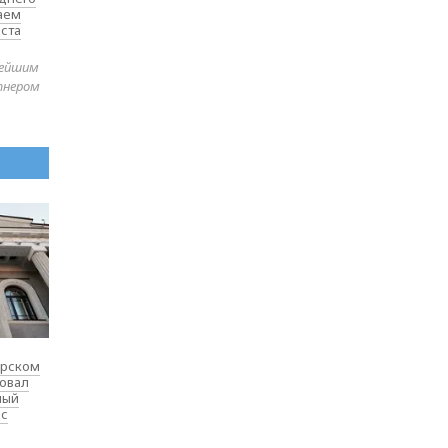
таем
ста
нейшим
тнером
ярском
товал
ный
 с