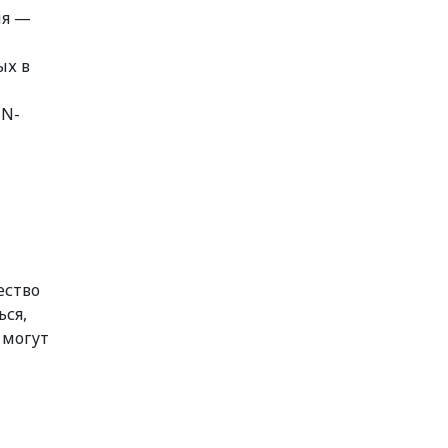
ля —
ых в
IN-
ество
ься,
 могут