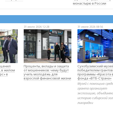
монастырю в России
31 июля 2026 12:28
31 июля 2026 08:56
оценил
Проценты, вклады и защита
Сухобузимский музей
д в жилом
от мошенников: чему будут
победителем гранто
рс» в
учить молодёжь для
программы «Красота 
взрослой финансовой жизни
фонда «ВТБ-Страна»
Музей с помощью сред
гранта организует
экспозицию, объедин
историю сибирской зо
лихорадки