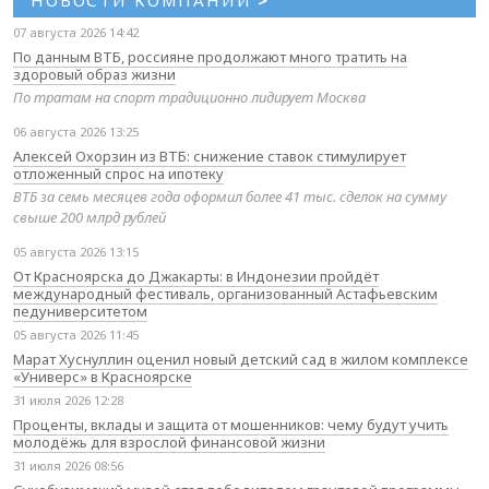
НОВОСТИ КОМПАНИЙ
>
07 августа 2026 14:42
По данным ВТБ, россияне продолжают много тратить на
здоровый образ жизни
По тратам на спорт традиционно лидирует Москва
06 августа 2026 13:25
Алексей Охорзин из ВТБ: снижение ставок стимулирует
отложенный спрос на ипотеку
ВТБ за семь месяцев года оформил более 41 тыс. сделок на сумму
свыше 200 млрд рублей
05 августа 2026 13:15
От Красноярска до Джакарты: в Индонезии пройдёт
международный фестиваль, организованный Астафьевским
педуниверситетом
05 августа 2026 11:45
Марат Хуснуллин оценил новый детский сад в жилом комплексе
«Универс» в Красноярске
31 июля 2026 12:28
Проценты, вклады и защита от мошенников: чему будут учить
молодёжь для взрослой финансовой жизни
31 июля 2026 08:56