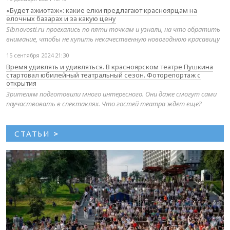
«Будет ажиотаж»: какие елки предлагают красноярцам на
елочных базарах и за какую цену
Sibnovosti.ru проехались по пяти точкам и узнали, на что обратить
внимание, чтобы не купить некачественную новогоднюю красавицу
15 сентября 2024 21:30
Время удивлять и удивляться. В красноярском театре Пушкина
стартовал юбилейный театральный сезон. Фоторепортаж с
открытия
Зрителям подготовили много интересного. Они даже смогут сами
поучаствовать в спектаклях. Что гостей театра ждет еще?
СТАТЬИ
>