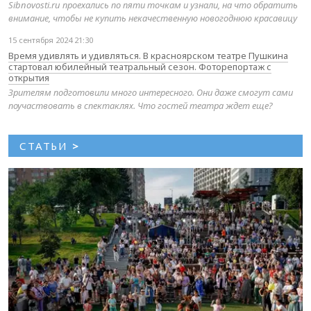
Sibnovosti.ru проехались по пяти точкам и узнали, на что обратить
внимание, чтобы не купить некачественную новогоднюю красавицу
15 сентября 2024 21:30
Время удивлять и удивляться. В красноярском театре Пушкина
стартовал юбилейный театральный сезон. Фоторепортаж с
открытия
Зрителям подготовили много интересного. Они даже смогут сами
поучаствовать в спектаклях. Что гостей театра ждет еще?
СТАТЬИ
>