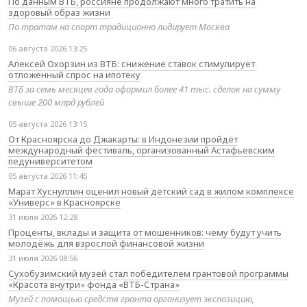
По данным ВТБ, россияне продолжают много тратить на
здоровый образ жизни
По тратам на спорт традиционно лидирует Москва
06 августа 2026 13:25
Алексей Охорзин из ВТБ: снижение ставок стимулирует
отложенный спрос на ипотеку
ВТБ за семь месяцев года оформил более 41 тыс. сделок на сумму
свыше 200 млрд рублей
05 августа 2026 13:15
От Красноярска до Джакарты: в Индонезии пройдёт
международный фестиваль, организованный Астафьевским
педуниверситетом
05 августа 2026 11:45
Марат Хуснуллин оценил новый детский сад в жилом комплексе
«Универс» в Красноярске
31 июля 2026 12:28
Проценты, вклады и защита от мошенников: чему будут учить
молодёжь для взрослой финансовой жизни
31 июля 2026 08:56
Сухобузимский музей стал победителем грантовой программы
«Красота внутри» фонда «ВТБ-Страна»
Музей с помощью средств гранта организует экспозицию,