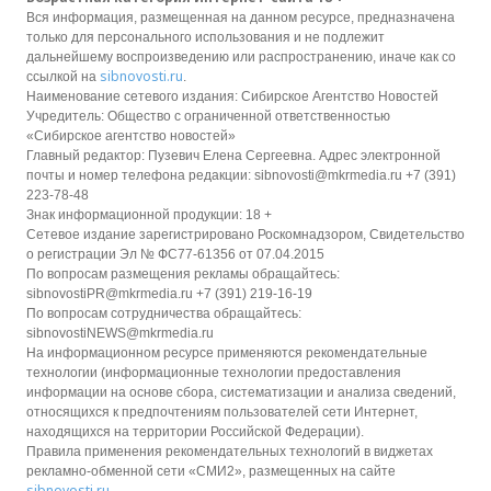
Вся информация, размещенная на данном ресурсе, предназначена
только для персонального использования и не подлежит
дальнейшему воспроизведению или распространению, иначе как со
sibnovosti.ru
ссылкой на
.
Наименование сетевого издания: Сибирское Агентство Новостей
Учредитель: Общество с ограниченной ответственностью
«Сибирское агентство новостей»
Главный редактор: Пузевич Елена Сергеевна. Адрес электронной
почты и номер телефона редакции: sibnovosti@mkrmedia.ru +7 (391)
223-78-48
Знак информационной продукции: 18 +
Сетевое издание зарегистрировано Роскомнадзором, Свидетельство
о регистрации Эл № ФС77-61356 от 07.04.2015
По вопросам размещения рекламы обращайтесь:
sibnovostiPR@mkrmedia.ru +7 (391) 219-16-19
По вопросам сотрудничества обращайтесь:
sibnovostiNEWS@mkrmedia.ru
На информационном ресурсе применяются рекомендательные
технологии (информационные технологии предоставления
информации на основе сбора, систематизации и анализа сведений,
относящихся к предпочтениям пользователей сети Интернет,
находящихся на территории Российской Федерации).
Правила применения рекомендательных технологий в виджетах
рекламно-обменной сети «СМИ2», размещенных на сайте
sibnovosti.ru