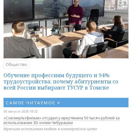
Общество
Обучение профессиям будущего и 94%
трудоустройства: почему абитуриенты со
всей России выбирают ТУСУР в Томске
САМОЕ ЧИТАЕМОЕ
>
05 августа 2026 18:32
«Союзмультфильм» отсудил у иркутянина 50 тысяч рублей за
использование 3D-копии Чебурашки
Мужчина использовал модель в коммерческих целях