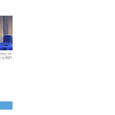
гноз по
сту ВВП