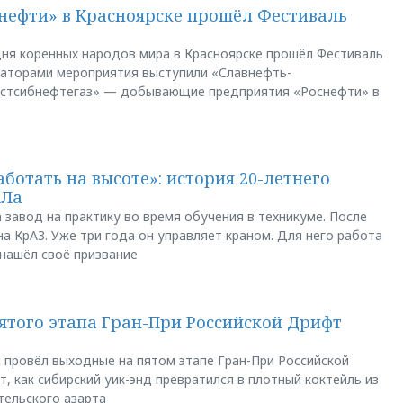
нефти» в Красноярске прошёл Фестиваль
ня коренных народов мира в Красноярске прошёл Фестиваль
заторами мероприятия выступили «Славнефть-
остсибнефтегаз» — добывающие предприятия «Роснефти» в
аботать на высоте»: история 20-летнего
АЛа
 завод на практику во время обучения в техникуме. После
а КрАЗ. Уже три года он управляет краном. Для него работа
 нашёл своё призвание
пятого этапа Гран-При Российской Дрифт
u провёл выходные на пятом этапе Гран-При Российской
, как сибирский уик-энд превратился в плотный коктейль из
тельского азарта