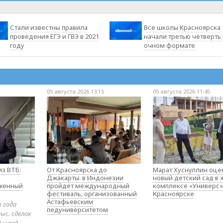
Стали известны правила
Все школы Красноярска
проведения ЕГЭ и ГВЭ в 2021
начали третью четверть 
году
очном формате
05 августа 2026 13:15
05 августа 2026 11:45
з ВТБ:
От Красноярска до
Марат Хуснуллин оце
Джакарты: в Индонезии
новый детский сад в
оженный
пройдёт международный
комплексе «Универс»
фестиваль, организованный
Красноярске
Астафьевским
в года
педуниверситетом
ыс. сделок
0 млрд