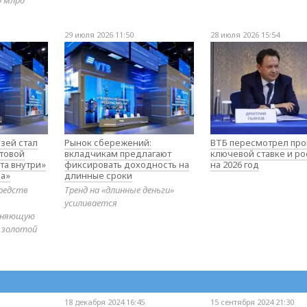
29 июля 2026 11:50
28 июля 2026 15:54
зей стал
Рынок сбережений:
ВТБ пересмотрел про
товой
вкладчикам предлагают
ключевой ставке и ро
та внутри»
фиксировать доходность на
на 2026 год
а»
длинные сроки
редств
Тренд на «длинные деньги»
усиливается
диняющую
 золотой
18 декабря 2024 16:45
15 сентября 2024 21:30