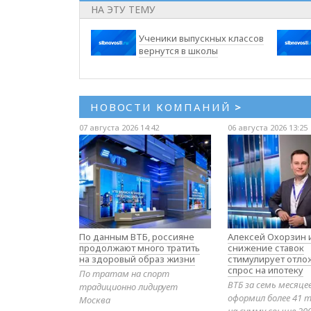
НА ЭТУ ТЕМУ
Ученики выпускных классов
вернутся в школы
НОВОСТИ КОМПАНИЙ
>
07 августа 2026 14:42
06 августа 2026 13:25
По данным ВТБ, россияне
Алексей Охорзин и
продолжают много тратить
снижение ставок
на здоровый образ жизни
стимулирует отл
спрос на ипотеку
По тратам на спорт
ВТБ за семь месяце
традиционно лидирует
оформил более 41 т
Москва
на сумму свыше 20