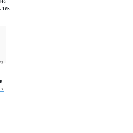
 на
 так
в
ре