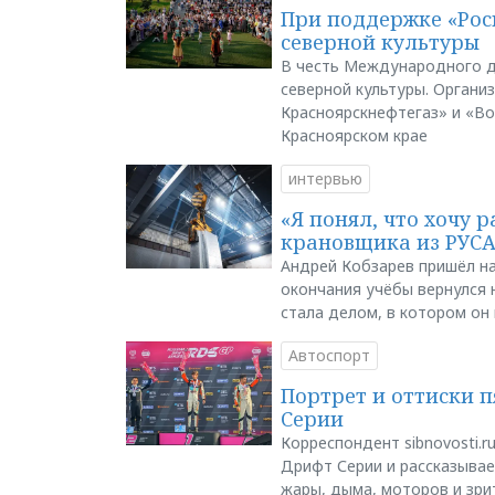
При поддержке «Рос
северной культуры
В честь Международного д
северной культуры. Органи
Красноярскнефтегаз» и «В
Красноярском крае
интервью
«Я понял, что хочу р
крановщика из РУС
Андрей Кобзарев пришёл на
окончания учёбы вернулся н
стала делом, в котором он
Автоспорт
Портрет и оттиски 
Серии
Корреспондент sibnovosti.r
Дрифт Серии и рассказывает
жары, дыма, моторов и зри