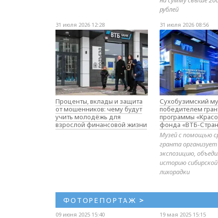
рублей
31 июля 2026 12:28
31 июля 2026 08:56
Проценты, вклады и защита
Сухобузимский му
от мошенников: чему будут
победителем гран
учить молодёжь для
программы «Красо
взрослой финансовой жизни
фонда «ВТБ-Стран
Музей с помощью с
гранта организует
экспозицию, объе
историю сибирской
лихорадки
ФОТОРЕПОРТАЖ
>
09 июня 2025 15:40
19 мая 2025 15:15