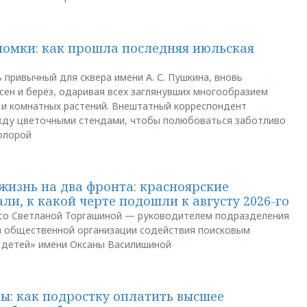
ломки: как прошла последняя июльская
 привычный для сквера имени А. С. Пушкина, вновь
сен и берёз, одаривая всех заглянувших многообразием
 и комнатных растений. Внештатный корреспондент
между цветочными стендами, чтобы полюбоваться заботливо
флорой
жизнь на два фронта: красноярские
ли, к какой черте подошли к августу 2026-го
и со Светланой Торгашиной — руководителем подразделения
й общественной организации содействия поисковым
 детей» имени Оксаны Василишиной
: как подростку оплатить высшее