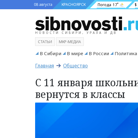
08 августа
КРАСНОЯРСК
Погода
17˚
$
НОВОСТИ СИБИРИ, УРАЛА И ДВ
СТАТЬИ
МКР-МЕДИА
В Сибири
В мире
В России
Политика
Главная
Общество
С 11 января школьн
вернутся в классы