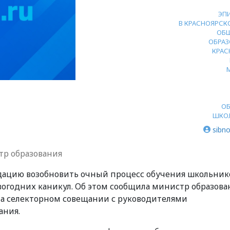
ЭП
В КРАСНОЯРСК
ОБ
ОБРАЗ
КРАС
ОБ
ШКО
sibno
тр образования
ацию возобновить очный процесс обучения школьник
овогодних каникул. Об этом сообщила министр образова
 на селекторном совещании с руководителями
ания.