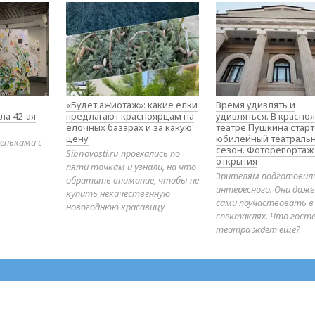
«Будет ажиотаж»: какие елки
Время удивлять и
ла 42-ая
предлагают красноярцам на
удивляться. В красно
елочных базарах и за какую
театре Пушкина стар
цену
юбилейный театраль
еньками с
сезон. Фоторепортаж
Sibnovosti.ru проехались по
открытия
пяти точкам и узнали, на что
Зрителям подготовил
обратить внимание, чтобы не
интересного. Они даж
купить некачественную
сами поучаствовать в
новогоднюю красавицу
спектаклях. Что гост
театра ждет еще?