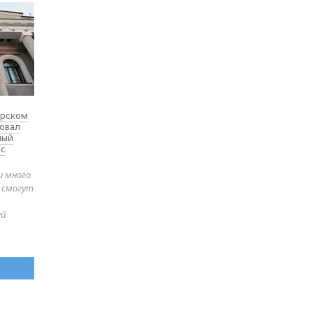
ярском
товал
ный
 с
и много
е смогут
ей