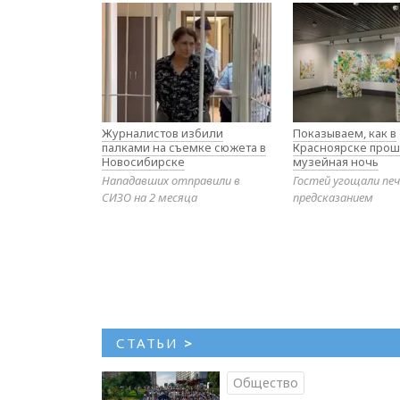
Журналистов избили
Показываем, как в
палками на съемке сюжета в
Красноярске прош
Новосибирске
музейная ночь
Нападавших отправили в
Гостей угощали печ
СИЗО на 2 месяца
предсказанием
СТАТЬИ
>
Общество