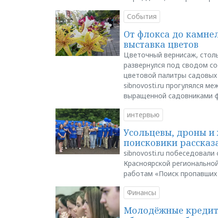
События
От флокса до камне
выставка цветов
Цветочный вернисаж, столь
развернулся под сводом со
цветовой палитры садовых
sibnovosti.ru прогулялся 
выращенной садовниками 
интервью
Усольцевы, дроны и 
поисковики рассказа
sibnovosti.ru побеседовал
Красноярской регионально
работам «Поиск пропавших
Финансы
Молодёжные кредиты