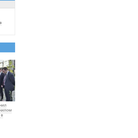
в
нил
 жилом
 в