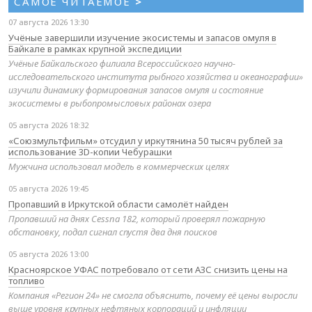
САМОЕ ЧИТАЕМОЕ
>
07 августа 2026 13:30
Учёные завершили изучение экосистемы и запасов омуля в
Байкале в рамках крупной экспедиции
Учёные Байкальского филиала Всероссийского научно-
исследовательского института рыбного хозяйства и океанографии»
изучили динамику формирования запасов омуля и состояние
экосистемы в рыбопромысловых районах озера
05 августа 2026 18:32
«Союзмультфильм» отсудил у иркутянина 50 тысяч рублей за
использование 3D-копии Чебурашки
Мужчина использовал модель в коммерческих целях
05 августа 2026 19:45
Пропавший в Иркутской области самолёт найден
Пропавший на днях Cessna 182, который проверял пожарную
обстановку, подал сигнал спустя два дня поисков
05 августа 2026 13:00
Красноярское УФАС потребовало от сети АЗС снизить цены на
топливо
Компания «Регион 24» не смогла объяснить, почему её цены выросли
выше уровня крупных нефтяных корпораций и инфляции