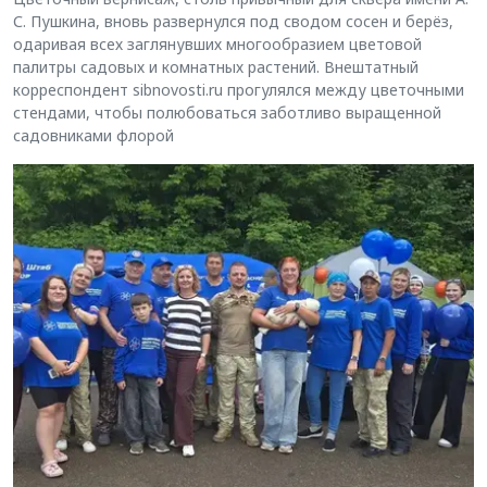
С. Пушкина, вновь развернулся под сводом сосен и берёз,
одаривая всех заглянувших многообразием цветовой
палитры садовых и комнатных растений. Внештатный
корреспондент sibnovosti.ru прогулялся между цветочными
стендами, чтобы полюбоваться заботливо выращенной
садовниками флорой