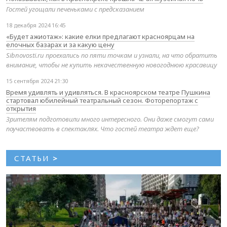
Гостей угощали печеньками с предсказанием
18 декабря 2024 16:45
«Будет ажиотаж»: какие елки предлагают красноярцам на
елочных базарах и за какую цену
Sibnovosti.ru проехались по пяти точкам и узнали, на что обратить
внимание, чтобы не купить некачественную новогоднюю красавицу
15 сентября 2024 21:30
Время удивлять и удивляться. В красноярском театре Пушкина
стартовал юбилейный театральный сезон. Фоторепортаж с
открытия
Зрителям подготовили много интересного. Они даже смогут сами
поучаствовать в спектаклях. Что гостей театра ждет еще?
СТАТЬИ
>