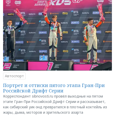
Автоспорт
Портрет и оттиски пятого этапа Гран-При
Российской Дрифт Серии
Корреспондент sibnovosti.ru провёл выходные на пятом
этапе Гран-При Российской Дрифт Серии и рассказывает,
как сибирский уик-энд превратился в плотный коктейль из
жары, дыма, моторов и зрительского азарта