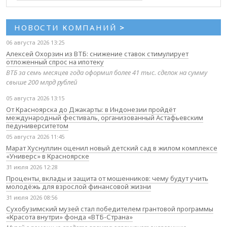
НОВОСТИ КОМПАНИЙ
>
06 августа 2026 13:25
Алексей Охорзин из ВТБ: снижение ставок стимулирует
отложенный спрос на ипотеку
ВТБ за семь месяцев года оформил более 41 тыс. сделок на сумму
свыше 200 млрд рублей
05 августа 2026 13:15
От Красноярска до Джакарты: в Индонезии пройдёт
международный фестиваль, организованный Астафьевским
педуниверситетом
05 августа 2026 11:45
Марат Хуснуллин оценил новый детский сад в жилом комплексе
«Универс» в Красноярске
31 июля 2026 12:28
Проценты, вклады и защита от мошенников: чему будут учить
молодёжь для взрослой финансовой жизни
31 июля 2026 08:56
Сухобузимский музей стал победителем грантовой программы
«Красота внутри» фонда «ВТБ-Страна»