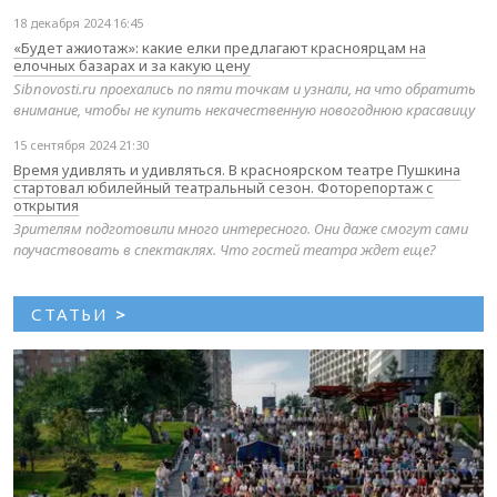
18 декабря 2024 16:45
«Будет ажиотаж»: какие елки предлагают красноярцам на
елочных базарах и за какую цену
Sibnovosti.ru проехались по пяти точкам и узнали, на что обратить
внимание, чтобы не купить некачественную новогоднюю красавицу
15 сентября 2024 21:30
Время удивлять и удивляться. В красноярском театре Пушкина
стартовал юбилейный театральный сезон. Фоторепортаж с
открытия
Зрителям подготовили много интересного. Они даже смогут сами
поучаствовать в спектаклях. Что гостей театра ждет еще?
СТАТЬИ
>