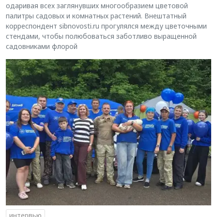
одаривая всех заглянувших многообразием цветовой
палитры садовых и комнатных растений. Внештатный
корреспондент sibnovosti.ru прогулялся между цветочными
стендами, чтобы полюбоваться заботливо выращенной
садовниками флорой
интервью