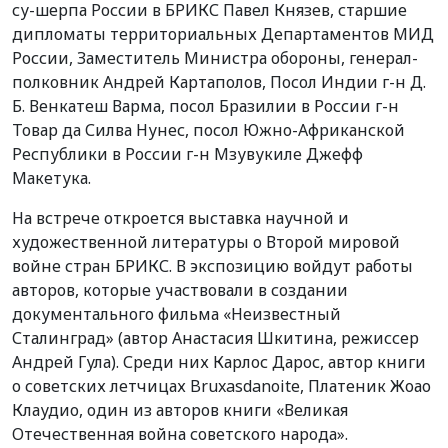
су-шерпа России в БРИКС Павел Князев, старшие
дипломаты территориальных Департаментов МИД
России, Заместитель Министра обороны, генерал-
полковник Андрей Картаполов, Посол Индии г-н Д.
Б. Венкатеш Варма, посол Бразилии в России г-н
Товар да Силва Нунес, посол Южно-Африканской
Республики в России г-н Мзувукиле Джефф
Макетука.
На встрече откроется выставка научной и
художественной литературы о Второй мировой
войне стран БРИКС. В экспозицию войдут работы
авторов, которые участвовали в создании
документального фильма «Неизвестный
Сталинград» (автор Анастасия Шкитина, режиссер
Андрей Гула). Среди них Карлос Дарос, автор книги
о советских летчицах Bruxasdanoite, Платеник Жоао
Клаудио, один из авторов книги «Великая
Отечественная война советского народа».