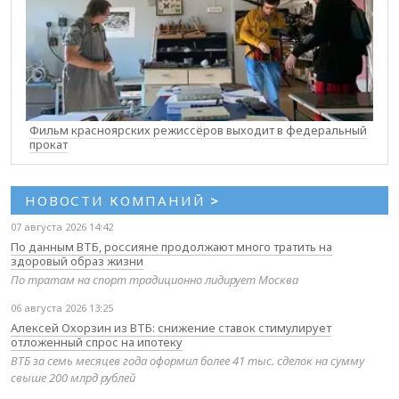
Фильм красноярских режиссёров выходит в федеральный
прокат
НОВОСТИ КОМПАНИЙ
>
07 августа 2026 14:42
По данным ВТБ, россияне продолжают много тратить на
здоровый образ жизни
По тратам на спорт традиционно лидирует Москва
06 августа 2026 13:25
Алексей Охорзин из ВТБ: снижение ставок стимулирует
отложенный спрос на ипотеку
ВТБ за семь месяцев года оформил более 41 тыс. сделок на сумму
свыше 200 млрд рублей