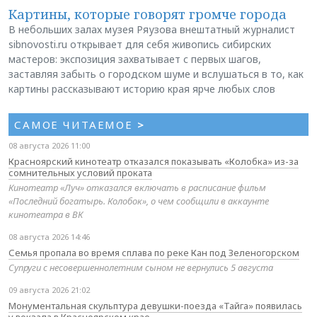
Картины, которые говорят громче города
В небольших залах музея Ряузова внештатный журналист
sibnovosti.ru открывает для себя живопись сибирских
мастеров: экспозиция захватывает с первых шагов,
заставляя забыть о городском шуме и вслушаться в то, как
картины рассказывают историю края ярче любых слов
САМОЕ ЧИТАЕМОЕ
>
08 августа 2026 11:00
Красноярский кинотеатр отказался показывать «Колобка» из-за
сомнительных условий проката
Кинотеатр «Луч» отказался включать в расписание фильм
«Последний богатырь. Колобок», о чем сообщили в аккаунте
кинотеатра в ВК
08 августа 2026 14:46
Семья пропала во время сплава по реке Кан под Зеленогорском
Супруги с несовершеннолетним сыном не вернулись 5 августа
09 августа 2026 21:02
Монументальная скульптура девушки-поезда «Тайга» появилась
у вокзала в Красноярском крае