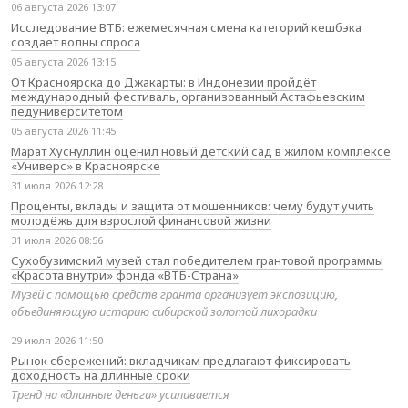
06 августа 2026 13:07
Исследование ВТБ: ежемесячная смена категорий кешбэка
создает волны спроса
05 августа 2026 13:15
От Красноярска до Джакарты: в Индонезии пройдёт
международный фестиваль, организованный Астафьевским
педуниверситетом
05 августа 2026 11:45
Марат Хуснуллин оценил новый детский сад в жилом комплексе
«Универс» в Красноярске
31 июля 2026 12:28
Проценты, вклады и защита от мошенников: чему будут учить
молодёжь для взрослой финансовой жизни
31 июля 2026 08:56
Сухобузимский музей стал победителем грантовой программы
«Красота внутри» фонда «ВТБ-Страна»
Музей с помощью средств гранта организует экспозицию,
объединяющую историю сибирской золотой лихорадки
29 июля 2026 11:50
Рынок сбережений: вкладчикам предлагают фиксировать
доходность на длинные сроки
Тренд на «длинные деньги» усиливается