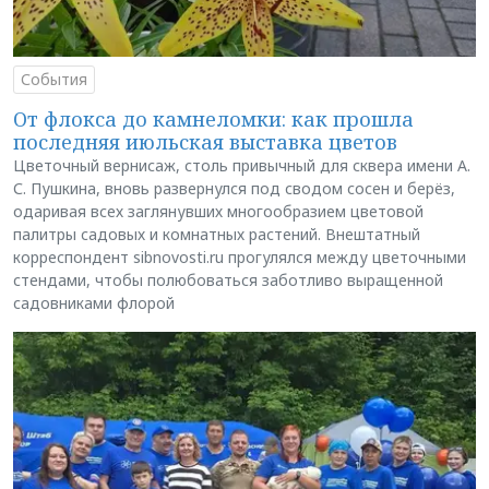
События
От флокса до камнеломки: как прошла
последняя июльская выставка цветов
Цветочный вернисаж, столь привычный для сквера имени А.
С. Пушкина, вновь развернулся под сводом сосен и берёз,
одаривая всех заглянувших многообразием цветовой
палитры садовых и комнатных растений. Внештатный
корреспондент sibnovosti.ru прогулялся между цветочными
стендами, чтобы полюбоваться заботливо выращенной
садовниками флорой