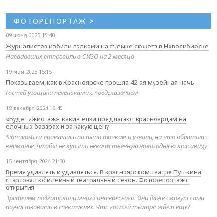
ФОТОРЕПОРТАЖ
>
09 июня 2025 15:40
Журналистов избили палками на съемке сюжета в Новосибирске
Нападавших отправили в СИЗО на 2 месяца
19 мая 2025 15:15
Показываем, как в Красноярске прошла 42-ая музейная ночь
Гостей угощали печеньками с предсказанием
18 декабря 2024 16:45
«Будет ажиотаж»: какие елки предлагают красноярцам на
елочных базарах и за какую цену
Sibnovosti.ru проехались по пяти точкам и узнали, на что обратить
внимание, чтобы не купить некачественную новогоднюю красавицу
15 сентября 2024 21:30
Время удивлять и удивляться. В красноярском театре Пушкина
стартовал юбилейный театральный сезон. Фоторепортаж с
открытия
Зрителям подготовили много интересного. Они даже смогут сами
поучаствовать в спектаклях. Что гостей театра ждет еще?