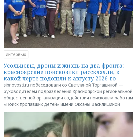
интервью
Усольцевы, дроны и жизнь на два фронта:
красноярские поисковики рассказали, к
какой черте подошли к августу 2026-го
sibnovosti.ru побеседовали со Светланой Торгашиной —
руководителем подразделения Красноярской региональной
общественной организации содействия поисковым работам
«Поиск пропавших детей» имени Оксаны Василишиной