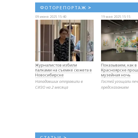
ФОТОРЕПОРТАЖ
>
09 июня 2025 15:40
19 мая 2025 15:15
Журналистов избили
Показываем, как в
палками на съемке сюжета в
Красноярске прош
Новосибирске
музейная ночь
Нападавших отправили в
Гостей угощали печ
СИЗО на 2 месяца
предсказанием
СТАТЬИ
>