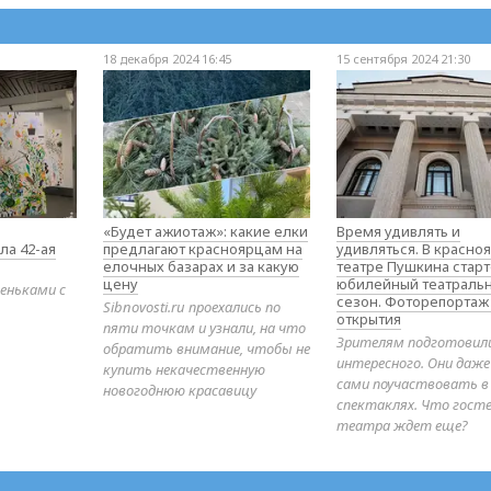
18 декабря 2024 16:45
15 сентября 2024 21:30
«Будет ажиотаж»: какие елки
Время удивлять и
ла 42-ая
предлагают красноярцам на
удивляться. В красно
елочных базарах и за какую
театре Пушкина стар
цену
юбилейный театраль
еньками с
сезон. Фоторепортаж
Sibnovosti.ru проехались по
открытия
пяти точкам и узнали, на что
Зрителям подготовил
обратить внимание, чтобы не
интересного. Они даж
купить некачественную
сами поучаствовать в
новогоднюю красавицу
спектаклях. Что гост
театра ждет еще?