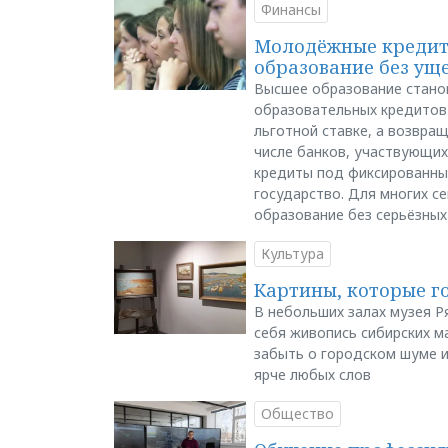
Финансы
Молодёжные кредиты
образование без ущ
Высшее образование стано
образовательных кредитов 
льготной ставке, а возвра
числе банков, участвующих
кредиты под фиксированны
государство. Для многих с
образование без серьёзных
Культура
Картины, которые г
В небольших залах музея Р
себя живопись сибирских ма
забыть о городском шуме и
ярче любых слов
Общество