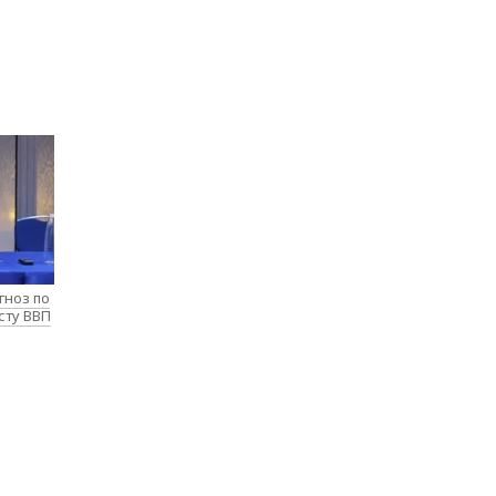
гноз по
сту ВВП