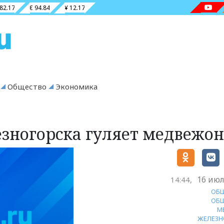
 82.17
€ 94.84
¥ 12.17
Общество
Экономика
езногорска гуляет медвежо
16 июл
14:44,
ОБ
ОБ
М
ЖЕЛЕЗН