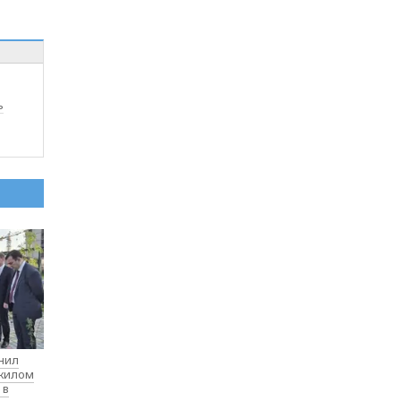
ь
нил
 жилом
 в