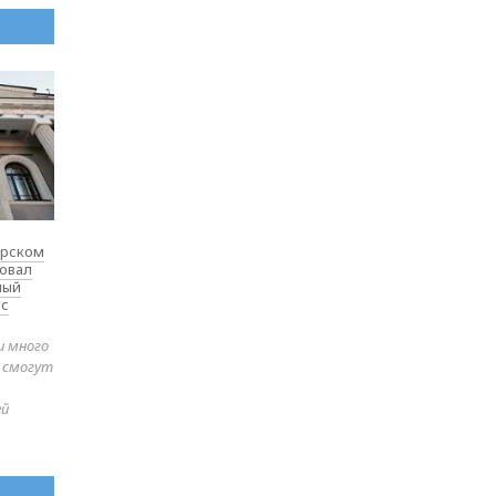
ярском
товал
ный
 с
и много
е смогут
ей