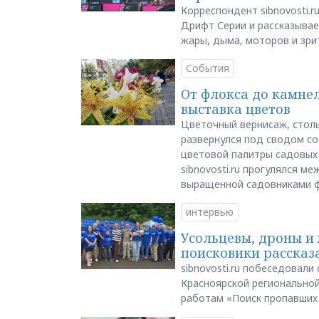
Корреспондент sibnovosti.r
Дрифт Серии и рассказывает
жары, дыма, моторов и зри
События
От флокса до камне
выставка цветов
Цветочный вернисаж, столь
развернулся под сводом со
цветовой палитры садовых
sibnovosti.ru прогулялся 
выращенной садовниками 
интервью
Усольцевы, дроны и 
поисковики рассказа
sibnovosti.ru побеседовал
Красноярской регионально
работам «Поиск пропавших