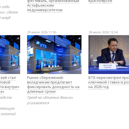
фестиваль, организованный
Красноярске
Астафьевским
в года
педуниверситетом
ыс. сделок
0 млрд
29 июля 2026 11:50
28 июля 2026 15:54
зей стал
Рынок сбережений:
ВТБ пересмотрел про
товой
вкладчикам предлагают
ключевой ставке и ро
та внутри»
фиксировать доходность на
на 2026 год
а»
длинные сроки
редств
Тренд на «длинные деньги»
усиливается
диняющую
 золотой