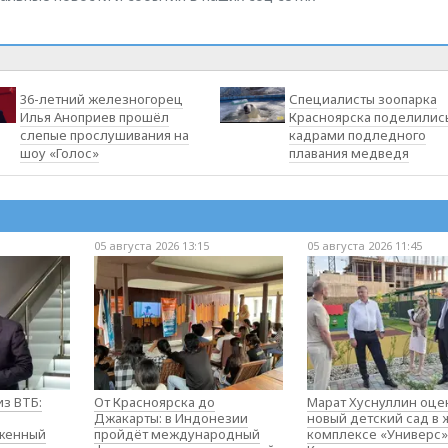
36-летний железногорец
Специалисты зоопарка
Илья Аноприев прошёл
Красноярска поделилис
слепые прослушивания на
кадрами подледного
шоу «Голос»
плавания медведя
05 августа 2026 13:15
05 августа 2026 11:45
з ВТБ:
От Красноярска до
Марат Хуснуллин оце
Джакарты: в Индонезии
новый детский сад в
оженный
пройдёт международный
комплексе «Универс»