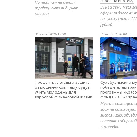
спрос на ипотеку
По тратам на спорт
ВТБ за семь месяце
традиционно лидирует
оформил более 41 т
Москва
на сумму свыше 20
рублей
31 июля 2026 12:28
31 июля 2026 08:56
Проценты, вклады и защита
Сухобузимский му
от мошенников: чему будут
победителем гран
учить молодёжь для
программы «Красо
взрослой финансовой жизни
фонда «ВТБ-Стран
Музей с помощью с
гранта организует
экспозицию, объе
историю сибирской
лихорадки