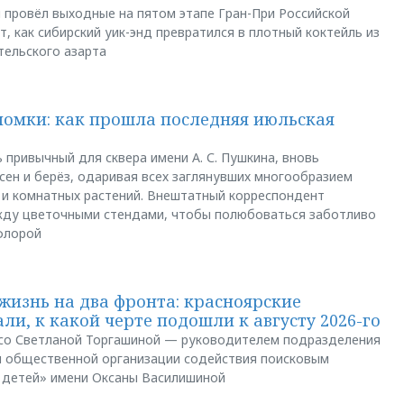
u провёл выходные на пятом этапе Гран-При Российской
, как сибирский уик-энд превратился в плотный коктейль из
тельского азарта
ломки: как прошла последняя июльская
 привычный для сквера имени А. С. Пушкина, вновь
сен и берёз, одаривая всех заглянувших многообразием
 и комнатных растений. Внештатный корреспондент
между цветочными стендами, чтобы полюбоваться заботливо
флорой
жизнь на два фронта: красноярские
ли, к какой черте подошли к августу 2026-го
и со Светланой Торгашиной — руководителем подразделения
й общественной организации содействия поисковым
 детей» имени Оксаны Василишиной