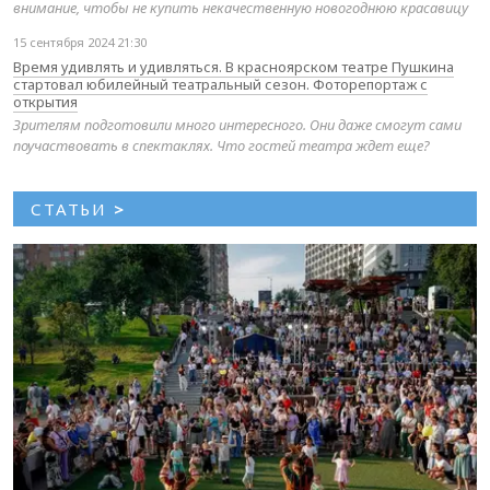
внимание, чтобы не купить некачественную новогоднюю красавицу
15 сентября 2024 21:30
Время удивлять и удивляться. В красноярском театре Пушкина
стартовал юбилейный театральный сезон. Фоторепортаж с
открытия
Зрителям подготовили много интересного. Они даже смогут сами
поучаствовать в спектаклях. Что гостей театра ждет еще?
СТАТЬИ
>