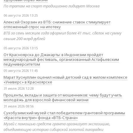
По тратам на спорт традиционно лидирует Москва
06 августа 2026 13:25
Алексей Охорзин из ВТБ: снижение ставок стимулирует
отложенный спрос на ипотеку
ВТБ за семь месяцев года оформил более 41 тыс. сделок на сумму
свыше 200 млрд рублей
05 августа 2026 13:15
От Красноярска до Джакарты: в Индонезии пройдёт
международный фестиваль, организованный Астафьевским
педуниверситетом
05 августа 2026 11:45
Марат Хуснуллин оценил новый детский сад в жилом комплексе
«Универс» в Красноярске
31 июля 2026 12:28
Проценты, вклады и защита от мошенников: чему будут учить
молодёжь для взрослой финансовой жизни
31 июля 2026 08:56
Сухобузимский музей стал победителем грантовой программы
«Красота внутри» фонда «ВТБ-Страна»
Музей с помощью средств гранта организует экспозицию,
объединяющую историю сибирской золотой лихорадки