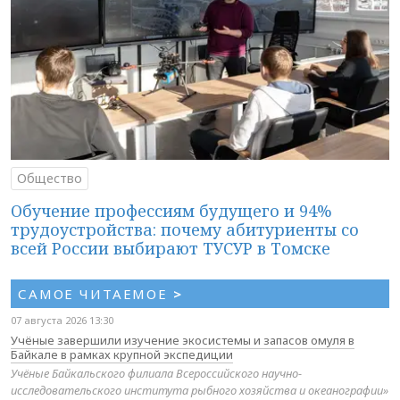
Общество
Обучение профессиям будущего и 94%
трудоустройства: почему абитуриенты со
всей России выбирают ТУСУР в Томске
САМОЕ ЧИТАЕМОЕ
>
07 августа 2026 13:30
Учёные завершили изучение экосистемы и запасов омуля в
Байкале в рамках крупной экспедиции
Учёные Байкальского филиала Всероссийского научно-
исследовательского института рыбного хозяйства и океанографии»