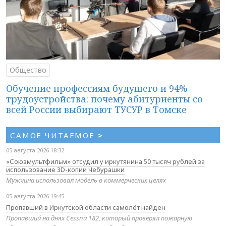
Общество
Обучение профессиям будущего и 94%
трудоустройства: почему абитуриенты со
всей России выбирают ТУСУР в Томске
САМОЕ ЧИТАЕМОЕ
>
05 августа 2026 18:32
«Союзмультфильм» отсудил у иркутянина 50 тысяч рублей за
использование 3D-копии Чебурашки
Мужчина использовал модель в коммерческих целях
05 августа 2026 19:45
Пропавший в Иркутской области самолёт найден
Пропавший на днях Cessna 182, который проверял пожарную