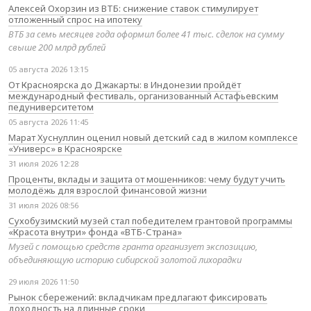
Алексей Охорзин из ВТБ: снижение ставок стимулирует
отложенный спрос на ипотеку
ВТБ за семь месяцев года оформил более 41 тыс. сделок на сумму
свыше 200 млрд рублей
05 августа 2026 13:15
От Красноярска до Джакарты: в Индонезии пройдёт
международный фестиваль, организованный Астафьевским
педуниверситетом
05 августа 2026 11:45
Марат Хуснуллин оценил новый детский сад в жилом комплексе
«Универс» в Красноярске
31 июля 2026 12:28
Проценты, вклады и защита от мошенников: чему будут учить
молодёжь для взрослой финансовой жизни
31 июля 2026 08:56
Сухобузимский музей стал победителем грантовой программы
«Красота внутри» фонда «ВТБ-Страна»
Музей с помощью средств гранта организует экспозицию,
объединяющую историю сибирской золотой лихорадки
29 июля 2026 11:50
Рынок сбережений: вкладчикам предлагают фиксировать
доходность на длинные сроки