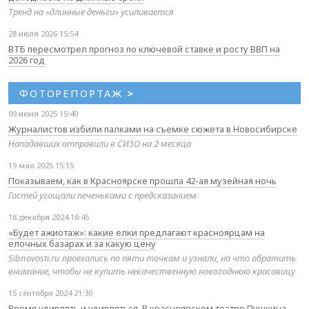
Тренд на «длинные деньги» усиливается
28 июля 2026 15:54
ВТБ пересмотрел прогноз по ключевой ставке и росту ВВП на
2026 год
ФОТОРЕПОРТАЖ
>
09 июня 2025 15:40
Журналистов избили палками на съемке сюжета в Новосибирске
Нападавших отправили в СИЗО на 2 месяца
19 мая 2025 15:15
Показываем, как в Красноярске прошла 42-ая музейная ночь
Гостей угощали печеньками с предсказанием
18 декабря 2024 16:45
«Будет ажиотаж»: какие елки предлагают красноярцам на
елочных базарах и за какую цену
Sibnovosti.ru проехались по пяти точкам и узнали, на что обратить
внимание, чтобы не купить некачественную новогоднюю красавицу
15 сентября 2024 21:30
Время удивлять и удивляться. В красноярском театре Пушкина