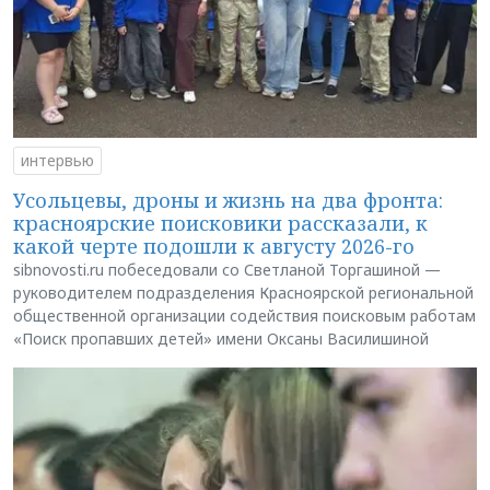
интервью
Усольцевы, дроны и жизнь на два фронта:
красноярские поисковики рассказали, к
какой черте подошли к августу 2026-го
sibnovosti.ru побеседовали со Светланой Торгашиной —
руководителем подразделения Красноярской региональной
общественной организации содействия поисковым работам
«Поиск пропавших детей» имени Оксаны Василишиной