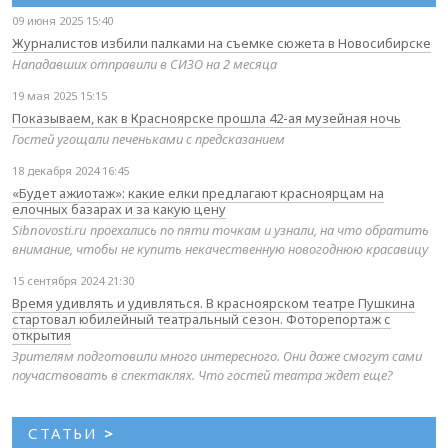
09 июня 2025 15:40
Журналистов избили палками на съемке сюжета в Новосибирске
Нападавших отправили в СИЗО на 2 месяца
19 мая 2025 15:15
Показываем, как в Красноярске прошла 42-ая музейная ночь
Гостей угощали печеньками с предсказанием
18 декабря 2024 16:45
«Будет ажиотаж»: какие елки предлагают красноярцам на
елочных базарах и за какую цену
Sibnovosti.ru проехались по пяти точкам и узнали, на что обратить
внимание, чтобы не купить некачественную новогоднюю красавицу
15 сентября 2024 21:30
Время удивлять и удивляться. В красноярском театре Пушкина
стартовал юбилейный театральный сезон. Фоторепортаж с
открытия
Зрителям подготовили много интересного. Они даже смогут сами
поучаствовать в спектаклях. Что гостей театра ждет еще?
СТАТЬИ
>