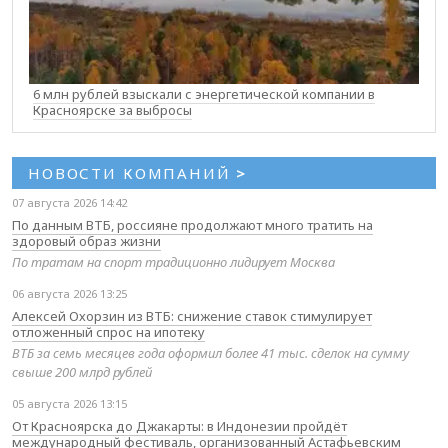
6 млн рублей взыскали с энергетической компании в
Красноярске за выбросы
НОВОСТИ КОМПАНИЙ
>
07 августа 2026 14:42
По данным ВТБ, россияне продолжают много тратить на
здоровый образ жизни
По тратам на спорт традиционно лидирует Москва
06 августа 2026 13:25
Алексей Охорзин из ВТБ: снижение ставок стимулирует
отложенный спрос на ипотеку
ВТБ за семь месяцев года оформил более 41 тыс. сделок на сумму
свыше 200 млрд рублей
05 августа 2026 13:15
От Красноярска до Джакарты: в Индонезии пройдёт
международный фестиваль, организованный Астафьевским