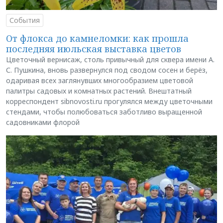
События
От флокса до камнеломки: как прошла
последняя июльская выставка цветов
Цветочный вернисаж, столь привычный для сквера имени А.
С. Пушкина, вновь развернулся под сводом сосен и берёз,
одаривая всех заглянувших многообразием цветовой
палитры садовых и комнатных растений. Внештатный
корреспондент sibnovosti.ru прогулялся между цветочными
стендами, чтобы полюбоваться заботливо выращенной
садовниками флорой