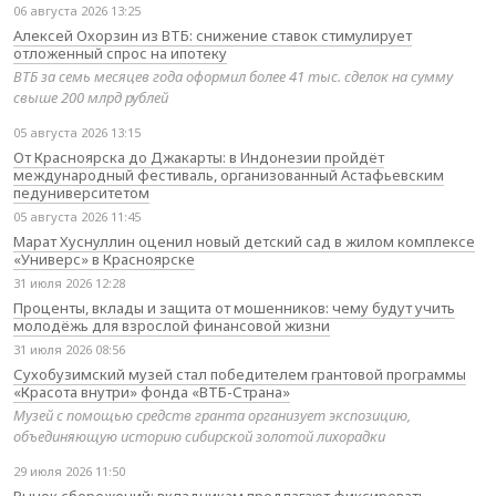
06 августа 2026 13:25
Алексей Охорзин из ВТБ: снижение ставок стимулирует
отложенный спрос на ипотеку
ВТБ за семь месяцев года оформил более 41 тыс. сделок на сумму
свыше 200 млрд рублей
05 августа 2026 13:15
От Красноярска до Джакарты: в Индонезии пройдёт
международный фестиваль, организованный Астафьевским
педуниверситетом
05 августа 2026 11:45
Марат Хуснуллин оценил новый детский сад в жилом комплексе
«Универс» в Красноярске
31 июля 2026 12:28
Проценты, вклады и защита от мошенников: чему будут учить
молодёжь для взрослой финансовой жизни
31 июля 2026 08:56
Сухобузимский музей стал победителем грантовой программы
«Красота внутри» фонда «ВТБ-Страна»
Музей с помощью средств гранта организует экспозицию,
объединяющую историю сибирской золотой лихорадки
29 июля 2026 11:50
Рынок сбережений: вкладчикам предлагают фиксировать