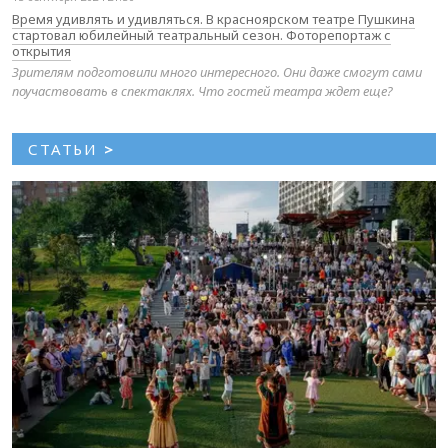
Время удивлять и удивляться. В красноярском театре Пушкина
стартовал юбилейный театральный сезон. Фоторепортаж с
открытия
Зрителям подготовили много интересного. Они даже смогут сами
поучаствовать в спектаклях. Что гостей театра ждет еще?
СТАТЬИ
>