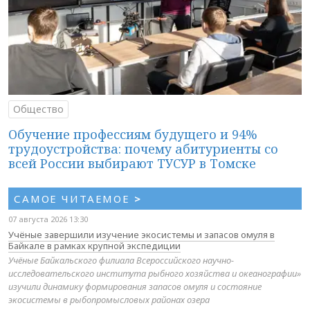
Общество
Обучение профессиям будущего и 94%
трудоустройства: почему абитуриенты со
всей России выбирают ТУСУР в Томске
САМОЕ ЧИТАЕМОЕ
>
07 августа 2026 13:30
Учёные завершили изучение экосистемы и запасов омуля в
Байкале в рамках крупной экспедиции
Учёные Байкальского филиала Всероссийского научно-
исследовательского института рыбного хозяйства и океанографии»
изучили динамику формирования запасов омуля и состояние
экосистемы в рыбопромысловых районах озера