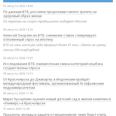
07 августа 2026 14:42
По данным ВТБ, россияне продолжают много тратить на
здоровый образ жизни
По тратам на спорт традиционно лидирует Москва
06 августа 2026 13:25
Алексей Охорзин из ВТБ: снижение ставок стимулирует
отложенный спрос на ипотеку
ВТБ за семь месяцев года оформил более 41 тыс. сделок на сумму
свыше 200 млрд рублей
06 августа 2026 13:07
Исследование ВТБ: ежемесячная смена категорий кешбэка
создает волны спроса
05 августа 2026 13:15
От Красноярска до Джакарты: в Индонезии пройдёт
международный фестиваль, организованный Астафьевским
педуниверситетом
05 августа 2026 11:45
Марат Хуснуллин оценил новый детский сад в жилом комплексе
«Универс» в Красноярске
31 июля 2026 12:28
Проценты, вклады и защита от мошенников: чему будут учить