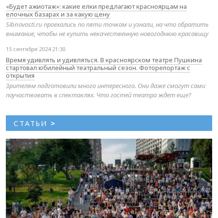
«Будет ажиотаж»: какие елки предлагают красноярцам на
елочных базарах и за какую цену
Sibnovosti.ru проехались по пяти точкам и узнали, на что обратить
внимание, чтобы не купить некачественную новогоднюю красавицу
15 сентября 2024 21:30
Время удивлять и удивляться. В красноярском театре Пушкина
стартовал юбилейный театральный сезон. Фоторепортаж с
открытия
Зрителям подготовили много интересного. Они даже смогут сами
поучаствовать в спектаклях. Что гостей театра ждет еще?
СТАТЬИ
>