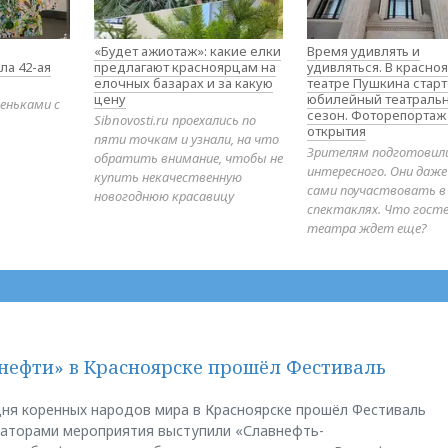
«Будет ажиотаж»: какие елки
Время удивлять и
ла 42-ая
предлагают красноярцам на
удивляться. В красно
елочных базарах и за какую
театре Пушкина стар
цену
юбилейный театраль
еньками с
сезон. Фоторепортаж
Sibnovosti.ru проехались по
открытия
пяти точкам и узнали, на что
Зрителям подготовил
обратить внимание, чтобы не
интересного. Они даж
купить некачественную
сами поучаствовать в
новогоднюю красавицу
спектаклях. Что гост
театра ждет еще?
нефти» в Красноярске прошёл Фестиваль
ня коренных народов мира в Красноярске прошёл Фестиваль
заторами мероприятия выступили «Славнефть-