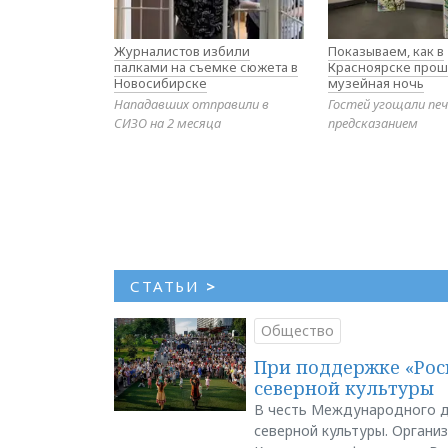
Журналистов избили
Показываем, как в
палками на съемке сюжета в
Красноярске прош
Новосибирске
музейная ночь
Нападавших отправили в
Гостей угощали печ
СИЗО на 2 месяца
предсказанием
СТАТЬИ
>
Общество
При поддержке «Рос
северной культуры
В честь Международного д
северной культуры. Органи