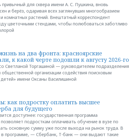
 привычный для сквера имени А. С. Пушкина, вновь
сен и берёз, одаривая всех заглянувших многообразием
 и комнатных растений. Внештатный корреспондент
между цветочными стендами, чтобы полюбоваться заботливо
флорой
жизнь на два фронта: красноярские
ли, к какой черте подошли к августу 2026-го
и со Светланой Торгашиной — руководителем подразделения
й общественной организации содействия поисковым
 детей» имени Оксаны Василишиной
: как подростку оплатить высшее
ерба для будущего
вится доступнее: государственная программа
позволяет подросткам оплачивать обучение в вузе по
щать основную сумму уже после выхода на рынок труда. В
 в программе, — Сбербанк, Т-банк — они выдают такие