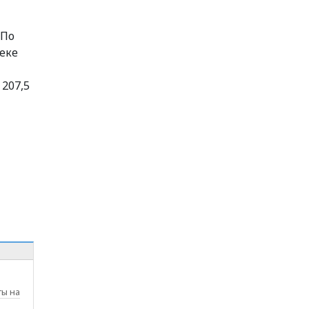
 По
еке
207,5
ы на