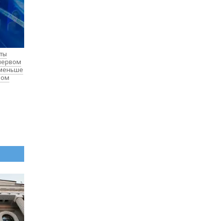
нты
 первом
 меньше
лом