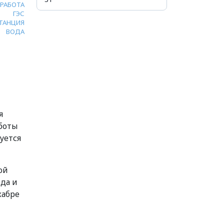
РАБОТА
ГЭС
ТАНЦИЯ
ВОДА
я
аботы
уется
ой
ода и
кабре