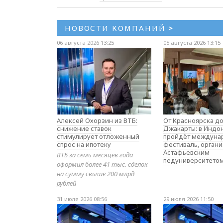
НОВОСТИ КОМПАНИЙ
>
06 августа 2026 13:25
05 августа 2026 13:15
Алексей Охорзин из ВТБ:
От Красноярска д
снижение ставок
Джакарты: в Индо
стимулирует отложенный
пройдёт междуна
спрос на ипотеку
фестиваль, орган
Астафьевским
ВТБ за семь месяцев года
педуниверситето
оформил более 41 тыс. сделок
на сумму свыше 200 млрд
рублей
31 июля 2026 08:56
29 июля 2026 11:50