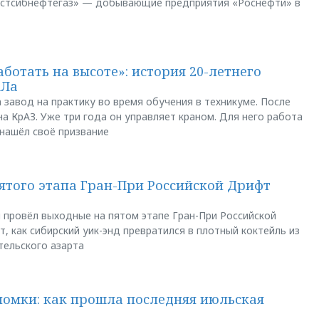
остсибнефтегаз» — добывающие предприятия «Роснефти» в
аботать на высоте»: история 20-летнего
АЛа
 завод на практику во время обучения в техникуме. После
а КрАЗ. Уже три года он управляет краном. Для него работа
 нашёл своё призвание
пятого этапа Гран-При Российской Дрифт
u провёл выходные на пятом этапе Гран-При Российской
, как сибирский уик-энд превратился в плотный коктейль из
тельского азарта
ломки: как прошла последняя июльская