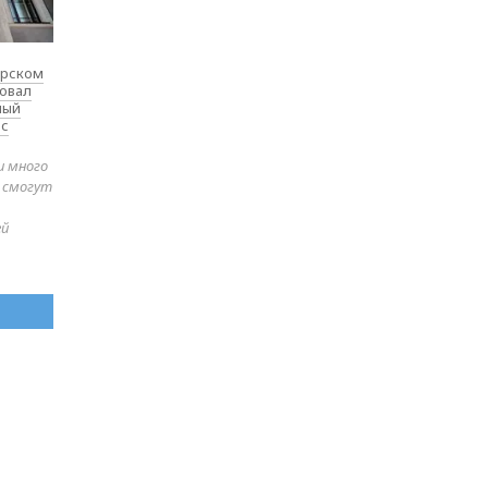
ярском
товал
ный
 с
и много
е смогут
ей