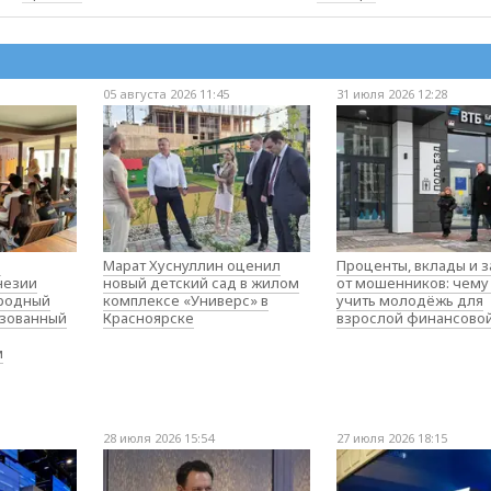
05 августа 2026 11:45
31 июля 2026 12:28
о
Марат Хуснуллин оценил
Проценты, вклады и 
незии
новый детский сад в жилом
от мошенников: чему
родный
комплексе «Универс» в
учить молодёжь для
изованный
Красноярске
взрослой финансово
м
28 июля 2026 15:54
27 июля 2026 18:15