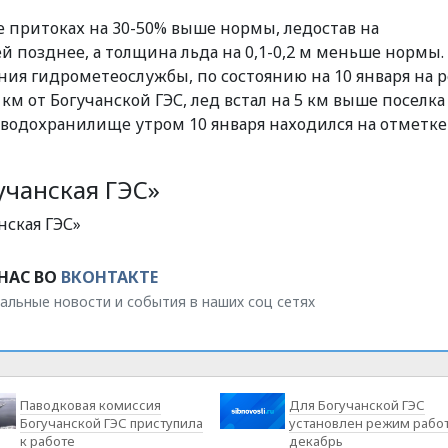
 ее притоках на 30-50% выше нормы, ледостав на
 позднее, а толщина льда на 0,1-0,2 м меньше нормы.
я гидрометеослужбы, по состоянию на 10 января на р
 км от Богучанской ГЭС, лед встал на 5 км выше поселка
 водохранилище утром 10 января находился на отметке 
учанская ГЭС»
нская ГЭС»
НАС ВО
ВКОНТАКТЕ
альные новости и события в наших соц сетях
Паводковая комиссия
Для Богучанской ГЭС
Богучанской ГЭС приступила
установлен режим работ
к работе
декабрь