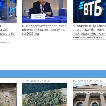
:
ВТБ пересмотрел прогноз по
Аналитика ВТБ: клие
агают
ключевой ставке и росту ВВП
российских банков в
дность на
на 2026 год
полугодии получили
кешбэка, чем в прош
деньги»
18 декабря 2024 16:45
15 сентября 2024 21:30