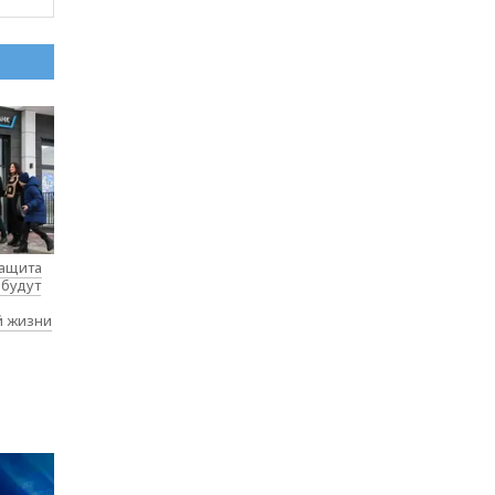
защита
 будут
й жизни