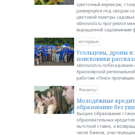
Цветочный вернисаж, столь
развернулся под сводом со
цветовой палитры садовых
sibnovosti.ru прогулялся 
выращенной садовниками 
интервью
Усольцевы, дроны и 
поисковики рассказа
sibnovosti.ru побеседовал
Красноярской регионально
работам «Поиск пропавших
Финансы
Молодёжные кредиты
образование без ущ
Высшее образование стано
образовательных кредитов 
льготной ставке, а возвра
числе банков, участвующих