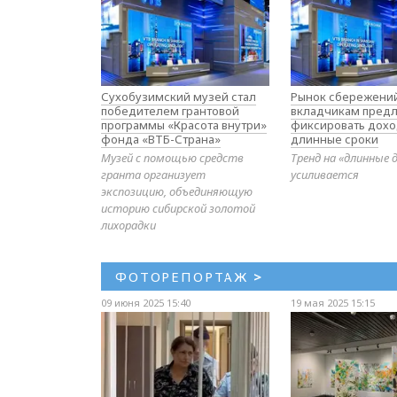
Сухобузимский музей стал
Рынок сбережений
победителем грантовой
вкладчикам предл
программы «Красота внутри»
фиксировать дохо
фонда «ВТБ-Страна»
длинные сроки
Музей с помощью средств
Тренд на «длинные 
гранта организует
усиливается
экспозицию, объединяющую
историю сибирской золотой
лихорадки
ФОТОРЕПОРТАЖ
>
09 июня 2025 15:40
19 мая 2025 15:15