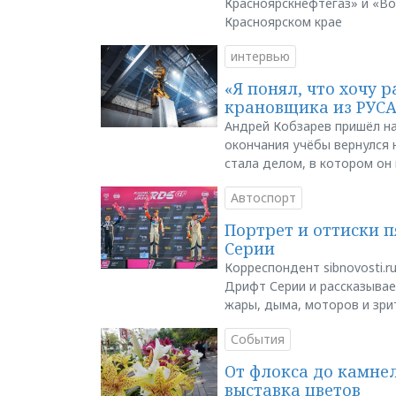
Красноярскнефтегаз» и «В
Красноярском крае
интервью
«Я понял, что хочу р
крановщика из РУС
Андрей Кобзарев пришёл на
окончания учёбы вернулся н
стала делом, в котором он
Автоспорт
Портрет и оттиски 
Серии
Корреспондент sibnovosti.r
Дрифт Серии и рассказывает
жары, дыма, моторов и зри
События
От флокса до камне
выставка цветов