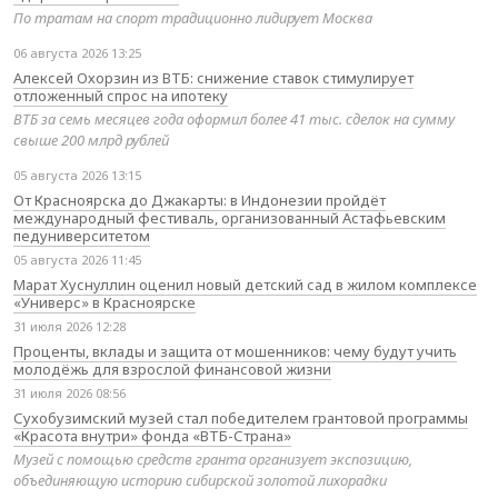
По тратам на спорт традиционно лидирует Москва
06 августа 2026 13:25
Алексей Охорзин из ВТБ: снижение ставок стимулирует
отложенный спрос на ипотеку
ВТБ за семь месяцев года оформил более 41 тыс. сделок на сумму
свыше 200 млрд рублей
05 августа 2026 13:15
От Красноярска до Джакарты: в Индонезии пройдёт
международный фестиваль, организованный Астафьевским
педуниверситетом
05 августа 2026 11:45
Марат Хуснуллин оценил новый детский сад в жилом комплексе
«Универс» в Красноярске
31 июля 2026 12:28
Проценты, вклады и защита от мошенников: чему будут учить
молодёжь для взрослой финансовой жизни
31 июля 2026 08:56
Сухобузимский музей стал победителем грантовой программы
«Красота внутри» фонда «ВТБ-Страна»
Музей с помощью средств гранта организует экспозицию,
объединяющую историю сибирской золотой лихорадки