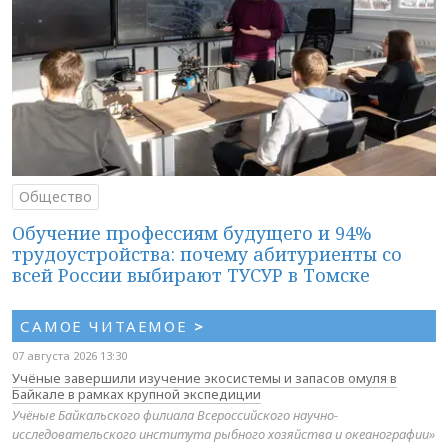
Общество
Обучение профессиям будущего и 94%
трудоустройства: почему абитуриенты со
всей России выбирают ТУСУР в Томске
САМОЕ ЧИТАЕМОЕ
>
07 августа 2026 13:30
Учёные завершили изучение экосистемы и запасов омуля в
Байкале в рамках крупной экспедиции
Учёные Байкальского филиала Всероссийского научно-
исследовательского института рыбного хозяйства и океанографии»