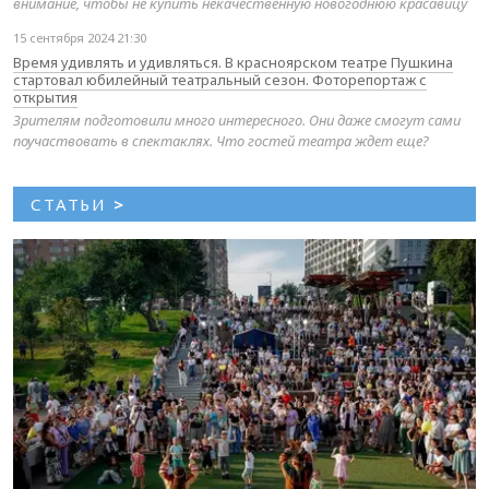
внимание, чтобы не купить некачественную новогоднюю красавицу
15 сентября 2024 21:30
Время удивлять и удивляться. В красноярском театре Пушкина
стартовал юбилейный театральный сезон. Фоторепортаж с
открытия
Зрителям подготовили много интересного. Они даже смогут сами
поучаствовать в спектаклях. Что гостей театра ждет еще?
СТАТЬИ
>