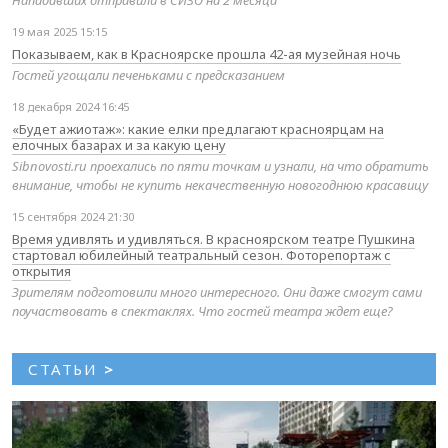
Нападавших отправили в СИЗО на 2 месяца
19 мая 2025 15:15
Показываем, как в Красноярске прошла 42-ая музейная ночь
Гостей угощали печеньками с предсказанием
18 декабря 2024 16:45
«Будет ажиотаж»: какие елки предлагают красноярцам на
елочных базарах и за какую цену
Sibnovosti.ru проехались по пяти точкам и узнали, на что обратить
внимание, чтобы не купить некачественную новогоднюю красавицу
15 сентября 2024 21:30
Время удивлять и удивляться. В красноярском театре Пушкина
стартовал юбилейный театральный сезон. Фоторепортаж с
открытия
Зрителям подготовили много интересного. Они даже смогут сами
поучаствовать в спектаклях. Что гостей театра ждет еще?
СТАТЬИ
>