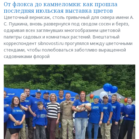
От флокса до камнеломки: как прошла
последняя июльская выставка цветов
Цветочный вернисаж, столь привычный для сквера имени А.
С. Пушкина, вновь развернулся под сводом сосен и берёз,
одаривая всех заглянувших многообразием цветовой
палитры садовых и комнатных растений. Внештатный
корреспондент sibnovosti.ru прогулялся между цветочными
стендами, чтобы полюбоваться заботливо выращенной
садовниками флорой