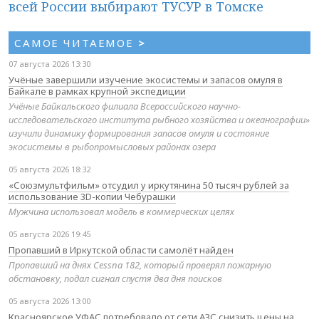
всей России выбирают ТУСУР в Томске
САМОЕ ЧИТАЕМОЕ
>
07 августа 2026 13:30
Учёные завершили изучение экосистемы и запасов омуля в
Байкале в рамках крупной экспедиции
Учёные Байкальского филиала Всероссийского научно-
исследовательского института рыбного хозяйства и океанографии»
изучили динамику формирования запасов омуля и состояние
экосистемы в рыбопромысловых районах озера
05 августа 2026 18:32
«Союзмультфильм» отсудил у иркутянина 50 тысяч рублей за
использование 3D-копии Чебурашки
Мужчина использовал модель в коммерческих целях
05 августа 2026 19:45
Пропавший в Иркутской области самолёт найден
Пропавший на днях Cessna 182, который проверял пожарную
обстановку, подал сигнал спустя два дня поисков
05 августа 2026 13:00
Красноярское УФАС потребовало от сети АЗС снизить цены на