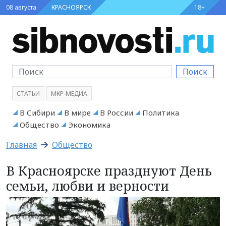
08 августа
КРАСНОЯРСК
18+
Поиск
СТАТЬИ
МКР-МЕДИА
В Сибири
В мире
В России
Политика
Общество
Экономика
Главная
Общество
В Красноярске празднуют День
семьи, любви и верности