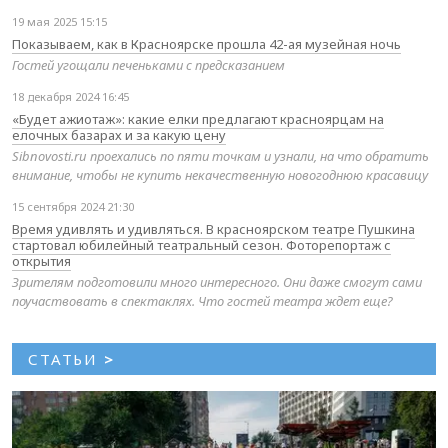
19 мая 2025 15:15
Показываем, как в Красноярске прошла 42-ая музейная ночь
Гостей угощали печеньками с предсказанием
18 декабря 2024 16:45
«Будет ажиотаж»: какие елки предлагают красноярцам на
елочных базарах и за какую цену
Sibnovosti.ru проехались по пяти точкам и узнали, на что обратить
внимание, чтобы не купить некачественную новогоднюю красавицу
15 сентября 2024 21:30
Время удивлять и удивляться. В красноярском театре Пушкина
стартовал юбилейный театральный сезон. Фоторепортаж с
открытия
Зрителям подготовили много интересного. Они даже смогут сами
поучаствовать в спектаклях. Что гостей театра ждет еще?
СТАТЬИ
>