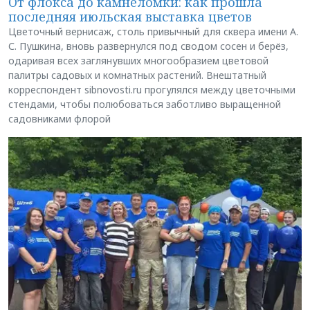
От флокса до камнеломки: как прошла
последняя июльская выставка цветов
Цветочный вернисаж, столь привычный для сквера имени А.
С. Пушкина, вновь развернулся под сводом сосен и берёз,
одаривая всех заглянувших многообразием цветовой
палитры садовых и комнатных растений. Внештатный
корреспондент sibnovosti.ru прогулялся между цветочными
стендами, чтобы полюбоваться заботливо выращенной
садовниками флорой