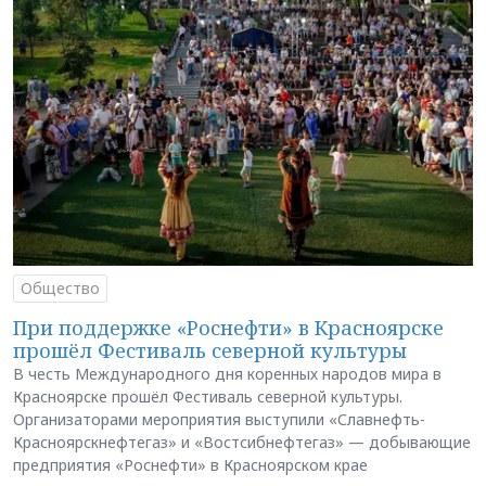
Общество
При поддержке «Роснефти» в Красноярске
прошёл Фестиваль северной культуры
В честь Международного дня коренных народов мира в
Красноярске прошёл Фестиваль северной культуры.
Организаторами мероприятия выступили «Славнефть-
Красноярскнефтегаз» и «Востсибнефтегаз» — добывающие
предприятия «Роснефти» в Красноярском крае