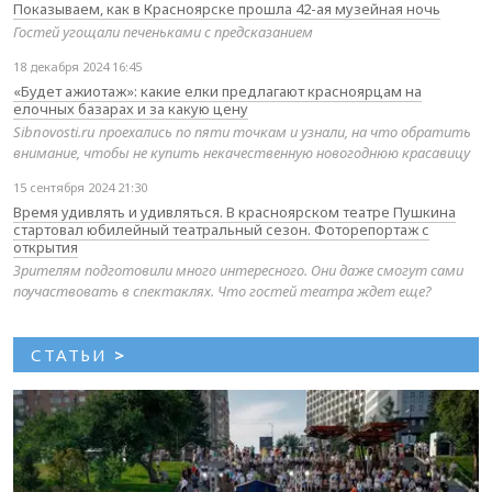
Показываем, как в Красноярске прошла 42-ая музейная ночь
Гостей угощали печеньками с предсказанием
18 декабря 2024 16:45
«Будет ажиотаж»: какие елки предлагают красноярцам на
елочных базарах и за какую цену
Sibnovosti.ru проехались по пяти точкам и узнали, на что обратить
внимание, чтобы не купить некачественную новогоднюю красавицу
15 сентября 2024 21:30
Время удивлять и удивляться. В красноярском театре Пушкина
стартовал юбилейный театральный сезон. Фоторепортаж с
открытия
Зрителям подготовили много интересного. Они даже смогут сами
поучаствовать в спектаклях. Что гостей театра ждет еще?
СТАТЬИ
>