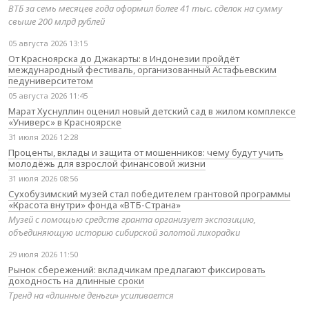
ВТБ за семь месяцев года оформил более 41 тыс. сделок на сумму
свыше 200 млрд рублей
05 августа 2026 13:15
От Красноярска до Джакарты: в Индонезии пройдёт
международный фестиваль, организованный Астафьевским
педуниверситетом
05 августа 2026 11:45
Марат Хуснуллин оценил новый детский сад в жилом комплексе
«Универс» в Красноярске
31 июля 2026 12:28
Проценты, вклады и защита от мошенников: чему будут учить
молодёжь для взрослой финансовой жизни
31 июля 2026 08:56
Сухобузимский музей стал победителем грантовой программы
«Красота внутри» фонда «ВТБ-Страна»
Музей с помощью средств гранта организует экспозицию,
объединяющую историю сибирской золотой лихорадки
29 июля 2026 11:50
Рынок сбережений: вкладчикам предлагают фиксировать
доходность на длинные сроки
Тренд на «длинные деньги» усиливается