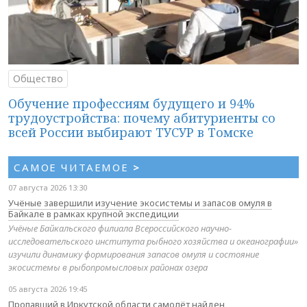
Общество
Обучение профессиям будущего и 94%
трудоустройства: почему абитуриенты со
всей России выбирают ТУСУР в Томске
САМОЕ ЧИТАЕМОЕ
>
07 августа 2026 13:30
Учёные завершили изучение экосистемы и запасов омуля в
Байкале в рамках крупной экспедиции
Учёные Байкальского филиала Всероссийского научно-
исследовательского института рыбного хозяйства и океанографии»
изучили динамику формирования запасов омуля и состояние
экосистемы в рыбопромысловых районах озера
05 августа 2026 19:45
Пропавший в Иркутской области самолёт найден