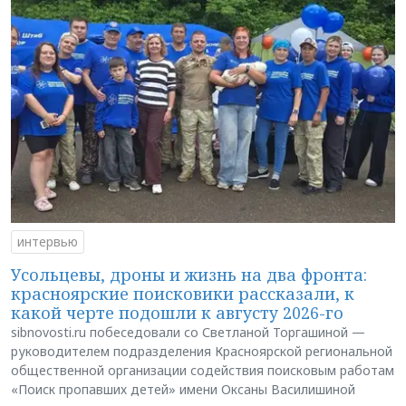
интервью
Усольцевы, дроны и жизнь на два фронта:
красноярские поисковики рассказали, к
какой черте подошли к августу 2026-го
sibnovosti.ru побеседовали со Светланой Торгашиной —
руководителем подразделения Красноярской региональной
общественной организации содействия поисковым работам
«Поиск пропавших детей» имени Оксаны Василишиной