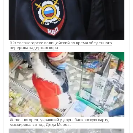
В Железногорске полицейский во время обеденного
перерыва задержал вора
Железногорец, укравший у друга банковскую карту,
маскировался под Деда Мороза