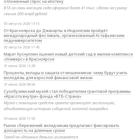
отложенный спрос на ипотеку
ВТБ за семь месяцев года оформил более 41 тыс. сделок на сумму
свыше 200 млрд рублей
05 августа 2026 13:15
От Красноярска до Джакарты: в Индонезии пройдёт
международный фестиваль, организованный Астафьевским
педуниверситетом
05 августа 2026 11:45
Марат Хуснуллин оценил новый детский сад в жилом комплексе
«Универс» в Красноярске
31 июля 2026 12:28
Проценты, вклады и защита от мошенников: чему будут учить
молодёжь для взрослой финансовой жизни
31 июля 2026 08:56
Сухобузимский музей стал победителем грантовой программы
«Красота внутри» фонда «ВТБ-Страна»
Музей с помощью средств гранта организует экспозицию,
объединяющую историю сибирской золотой лихорадки
29 июля 2026 11:50
Рынок сбережений: вкладчикам предлагают фиксировать
доходность на длинные сроки
Тренд на «длинные деньги» усиливается