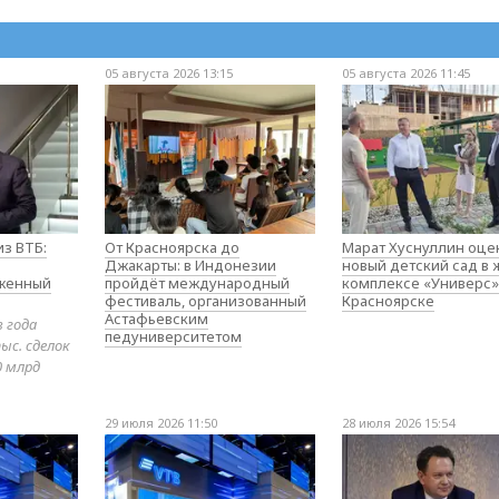
05 августа 2026 13:15
05 августа 2026 11:45
з ВТБ:
От Красноярска до
Марат Хуснуллин оце
Джакарты: в Индонезии
новый детский сад в
оженный
пройдёт международный
комплексе «Универс»
фестиваль, организованный
Красноярске
Астафьевским
в года
педуниверситетом
ыс. сделок
0 млрд
29 июля 2026 11:50
28 июля 2026 15:54