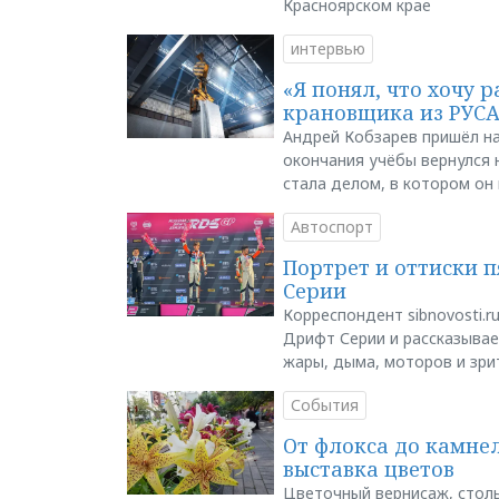
Красноярском крае
интервью
«Я понял, что хочу р
крановщика из РУС
Андрей Кобзарев пришёл на
окончания учёбы вернулся н
стала делом, в котором он
Автоспорт
Портрет и оттиски 
Серии
Корреспондент sibnovosti.r
Дрифт Серии и рассказывает
жары, дыма, моторов и зри
События
От флокса до камне
выставка цветов
Цветочный вернисаж, столь