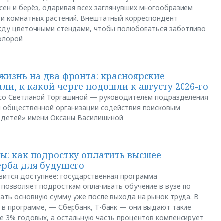
сен и берёз, одаривая всех заглянувших многообразием
 и комнатных растений. Внештатный корреспондент
между цветочными стендами, чтобы полюбоваться заботливо
флорой
жизнь на два фронта: красноярские
ли, к какой черте подошли к августу 2026-го
и со Светланой Торгашиной — руководителем подразделения
й общественной организации содействия поисковым
 детей» имени Оксаны Василишиной
: как подростку оплатить высшее
ерба для будущего
вится доступнее: государственная программа
позволяет подросткам оплачивать обучение в вузе по
щать основную сумму уже после выхода на рынок труда. В
 в программе, — Сбербанк, Т-банк — они выдают такие
е 3% годовых, а остальную часть процентов компенсирует