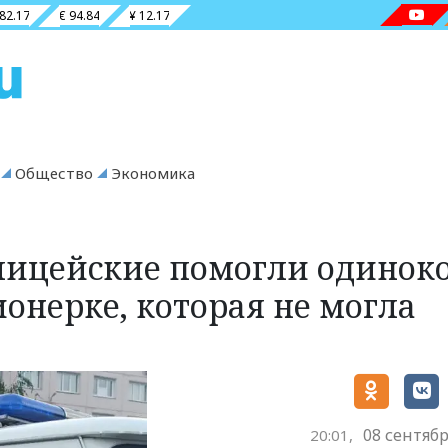
 82.17
€ 94.84
¥ 12.17
Общество
Экономика
лицейские помогли одинок
нерке, которая не могла
08 сентябр
20:01,