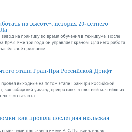
аботать на высоте»: история 20-летнего
АЛа
 завод на практику во время обучения в техникуме. После
а КрАЗ. Уже три года он управляет краном. Для него работа
 нашёл своё призвание
пятого этапа Гран-При Российской Дрифт
u провёл выходные на пятом этапе Гран-При Российской
, как сибирский уик-энд превратился в плотный коктейль из
тельского азарта
ломки: как прошла последняя июльская
 привычный для сквера имени А. С. Пушкина, вновь