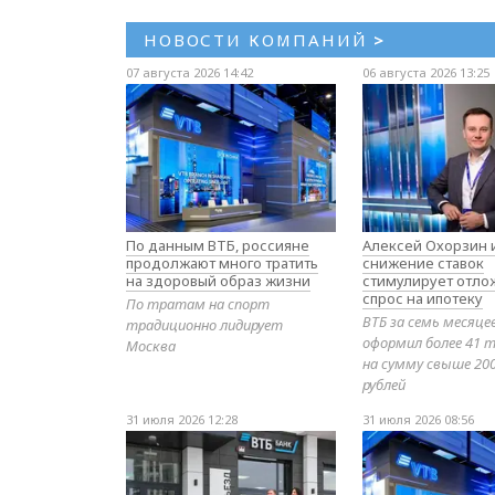
НОВОСТИ КОМПАНИЙ
>
07 августа 2026 14:42
06 августа 2026 13:25
По данным ВТБ, россияне
Алексей Охорзин и
продолжают много тратить
снижение ставок
на здоровый образ жизни
стимулирует отл
спрос на ипотеку
По тратам на спорт
ВТБ за семь месяце
традиционно лидирует
оформил более 41 т
Москва
на сумму свыше 20
рублей
31 июля 2026 12:28
31 июля 2026 08:56