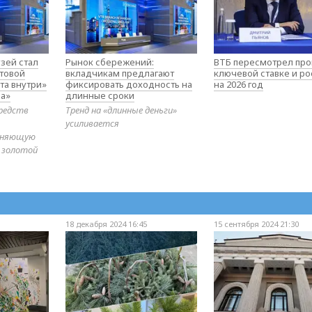
зей стал
Рынок сбережений:
ВТБ пересмотрел про
товой
вкладчикам предлагают
ключевой ставке и ро
та внутри»
фиксировать доходность на
на 2026 год
а»
длинные сроки
редств
Тренд на «длинные деньги»
усиливается
диняющую
 золотой
18 декабря 2024 16:45
15 сентября 2024 21:30