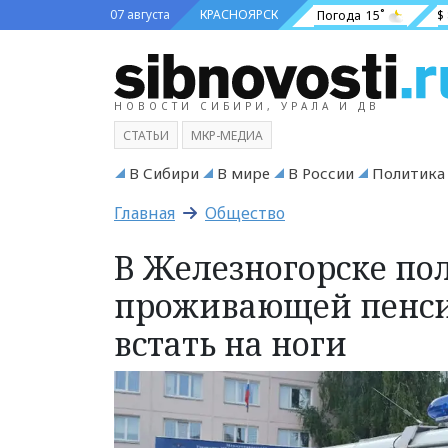
07 августа
КРАСНОЯРСК
Погода
15˚
$
НОВОСТИ СИБИРИ, УРАЛА И ДВ
СТАТЬИ
МКР-МЕДИА
В Сибири
В мире
В России
Политика
Главная
Общество
В Железногорске по
проживающей пенсио
встать на ноги