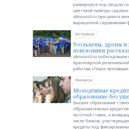
развернулся под сводом со
цветовой палитры садовых
sibnovosti.ru прогулялся 
выращенной садовниками 
интервью
Усольцевы, дроны и 
поисковики рассказа
sibnovosti.ru побеседовал
Красноярской регионально
работам «Поиск пропавших
Финансы
Молодёжные кредиты
образование без ущ
Высшее образование стано
образовательных кредитов 
льготной ставке, а возвра
числе банков, участвующих
кредиты под фиксированны