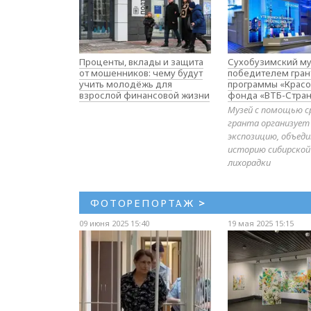
Проценты, вклады и защита
Сухобузимский му
от мошенников: чему будут
победителем гран
учить молодёжь для
программы «Красо
взрослой финансовой жизни
фонда «ВТБ-Стран
Музей с помощью с
гранта организует
экспозицию, объе
историю сибирской
лихорадки
ФОТОРЕПОРТАЖ
>
09 июня 2025 15:40
19 мая 2025 15:15