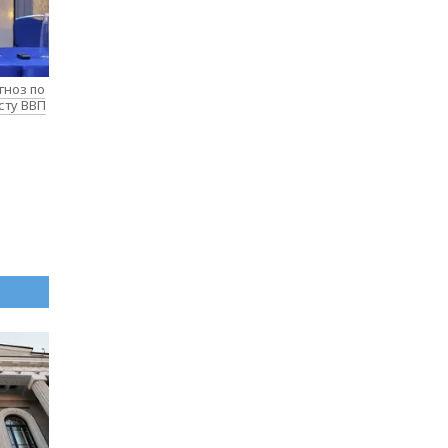
гноз по
сту ВВП