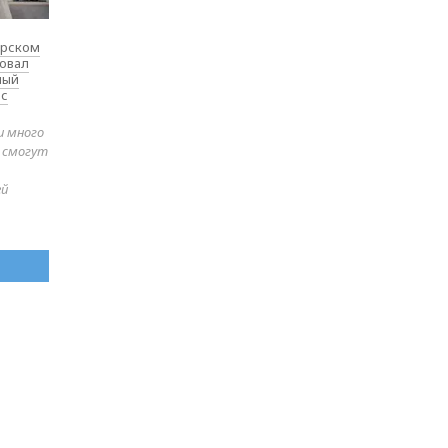
ярском
товал
ный
 с
и много
е смогут
ей