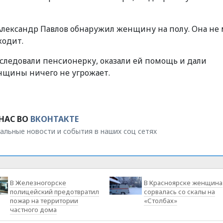
ександр Павлов обнаружил женщину на полу. Она не 
ходит.
следовали пенсионерку, оказали ей помощь и дали
щины ничего не угрожает.
НАС ВО
ВКОНТАКТЕ
альные новости и события в наших соц сетях
В Железногорске
В Красноярске женщина
полицейский предотвратил
сорвалась со скалы на
пожар на территории
«Столбах»
частного дома