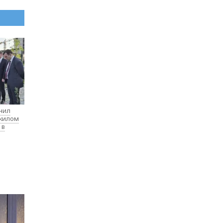
нил
 жилом
 в