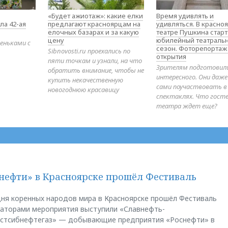
«Будет ажиотаж»: какие елки
Время удивлять и
ла 42-ая
предлагают красноярцам на
удивляться. В красно
елочных базарах и за какую
театре Пушкина стар
цену
юбилейный театраль
еньками с
сезон. Фоторепортаж
Sibnovosti.ru проехались по
открытия
пяти точкам и узнали, на что
Зрителям подготовил
обратить внимание, чтобы не
интересного. Они даж
купить некачественную
сами поучаствовать в
новогоднюю красавицу
спектаклях. Что гост
театра ждет еще?
нефти» в Красноярске прошёл Фестиваль
ня коренных народов мира в Красноярске прошёл Фестиваль
заторами мероприятия выступили «Славнефть-
остсибнефтегаз» — добывающие предприятия «Роснефти» в