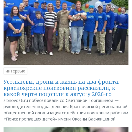
интервью
Усольцевы, дроны и жизнь на два фронта:
красноярские поисковики рассказали, к
какой черте подошли к августу 2026-го
sibnovosti.ru побеседовали со Светланой Торгашиной —
руководителем подразделения Красноярской региональной
общественной организации содействия поисковым работам
«Поиск пропавших детей» имени Оксаны Василишиной