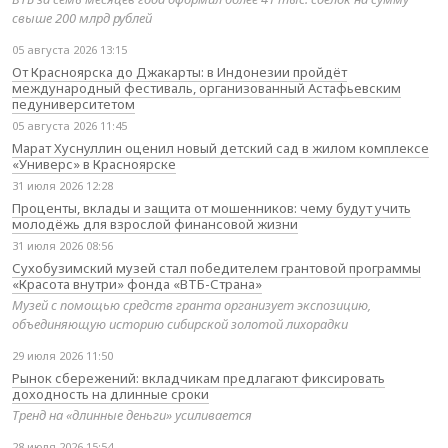
свыше 200 млрд рублей
05 августа 2026 13:15
От Красноярска до Джакарты: в Индонезии пройдёт
международный фестиваль, организованный Астафьевским
педуниверситетом
05 августа 2026 11:45
Марат Хуснуллин оценил новый детский сад в жилом комплексе
«Универс» в Красноярске
31 июля 2026 12:28
Проценты, вклады и защита от мошенников: чему будут учить
молодёжь для взрослой финансовой жизни
31 июля 2026 08:56
Сухобузимский музей стал победителем грантовой программы
«Красота внутри» фонда «ВТБ-Страна»
Музей с помощью средств гранта организует экспозицию,
объединяющую историю сибирской золотой лихорадки
29 июля 2026 11:50
Рынок сбережений: вкладчикам предлагают фиксировать
доходность на длинные сроки
Тренд на «длинные деньги» усиливается
28 июля 2026 15:54