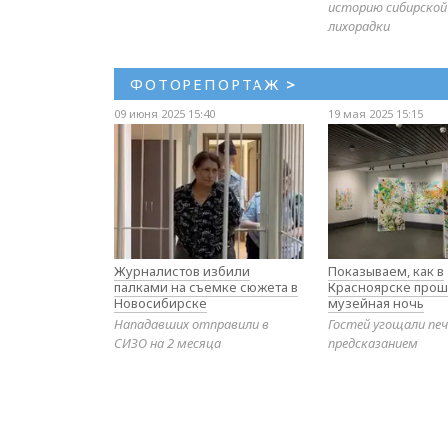
историю сибирской
лихорадки
ФОТОРЕПОРТАЖ
>
09 июня 2025 15:40
19 мая 2025 15:15
Журналистов избили
Показываем, как в
палками на съемке сюжета в
Красноярске прош
Новосибирске
музейная ночь
Нападавших отправили в
Гостей угощали печ
СИЗО на 2 месяца
предсказанием