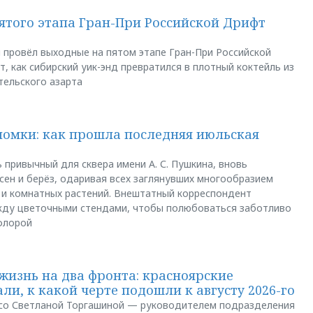
пятого этапа Гран-При Российской Дрифт
u провёл выходные на пятом этапе Гран-При Российской
, как сибирский уик-энд превратился в плотный коктейль из
тельского азарта
ломки: как прошла последняя июльская
 привычный для сквера имени А. С. Пушкина, вновь
сен и берёз, одаривая всех заглянувших многообразием
 и комнатных растений. Внештатный корреспондент
между цветочными стендами, чтобы полюбоваться заботливо
флорой
жизнь на два фронта: красноярские
ли, к какой черте подошли к августу 2026-го
и со Светланой Торгашиной — руководителем подразделения