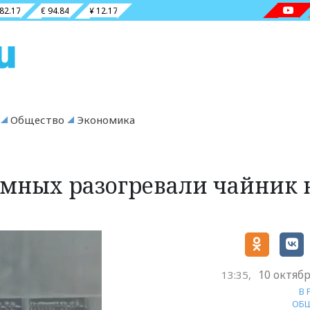
 82.17
€ 94.84
¥ 12.17
Общество
Экономика
домных разогревали чайник 
10 октябр
13:35,
В
ОБ