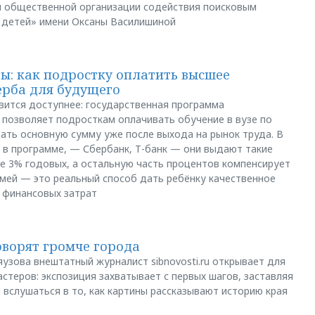
й общественной организации содействия поисковым
 детей» имени Оксаны Василишиной
: как подростку оплатить высшее
ерба для будущего
вится доступнее: государственная программа
позволяет подросткам оплачивать обучение в вузе по
щать основную сумму уже после выхода на рынок труда. В
 в программе, — Сбербанк, Т-банк — они выдают такие
е 3% годовых, а остальную часть процентов компенсирует
емей — это реальный способ дать ребёнку качественное
 финансовых затрат
оворят громче города
яузова внештатный журналист sibnovosti.ru открывает для
стеров: экспозиция захватывает с первых шагов, заставляя
 вслушаться в то, как картины рассказывают историю края